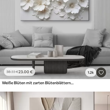
23
.00
€
38
.33
€
1.2k
Weiße Blüten mit zarten Blütenblättern, angeordnet in einem wunderschönen Blumenmuster vor einem hellen Hintergrund