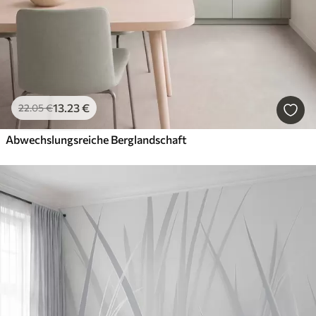
13
.23
€
22
.05
€
Abwechslungsreiche Berglandschaft