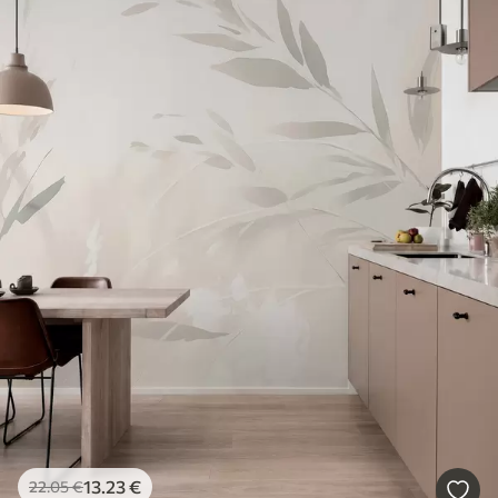
13
.23
€
22
.05
€