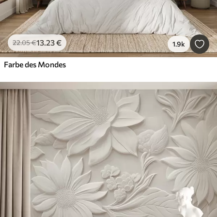
13
.23
€
22
.05
€
1.9k
Farbe des Mondes