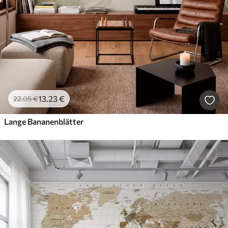
13
.23
€
22
.05
€
Lange Bananenblätter