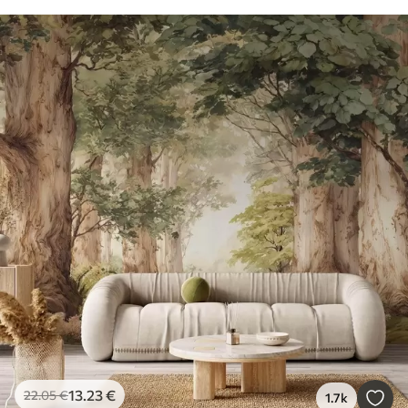
13
.23
€
22
.05
€
1.7k