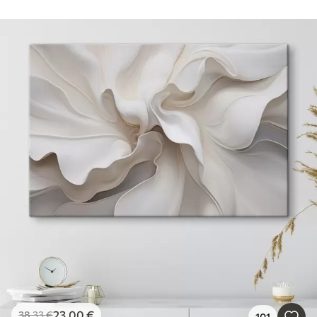
23
.00
€
38
.33
€
101