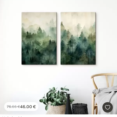
46
.00
€
76
.66
€