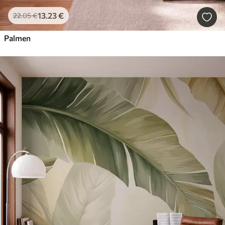
13
.23
€
22
.05
€
Palmen