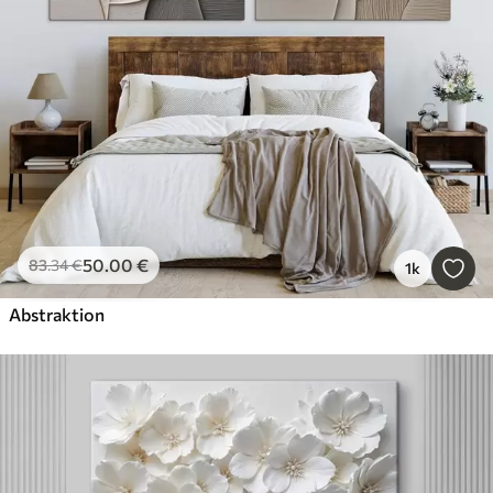
50
.00
€
83
.34
€
1k
Abstraktion