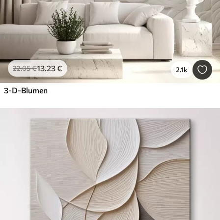
13
.23
€
22
.05
€
2.1k
3-D-Blumen