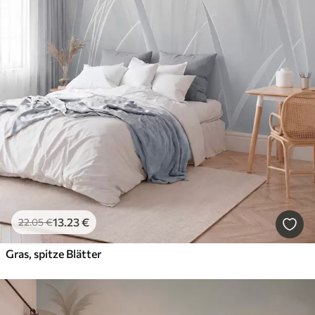
13
.23
€
22
.05
€
Gras, spitze Blätter