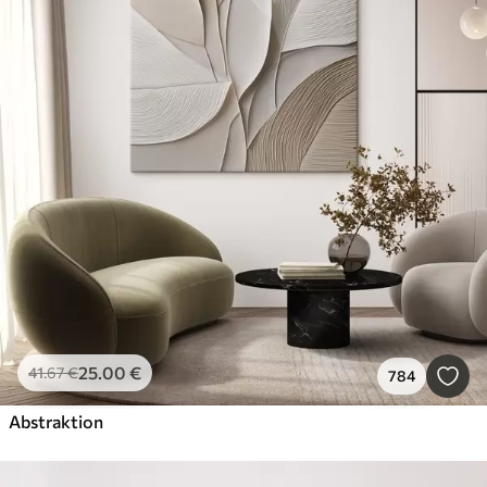
25
.00
€
41
.67
€
784
Abstraktion