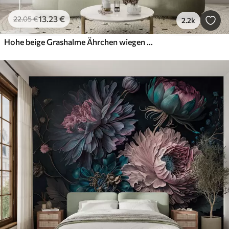
13
.23
€
22
.05
€
2.2k
Hohe beige Grashalme Ährchen wiegen sich im Wind vor einem weichen, hellen Hintergrund