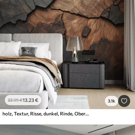
13
.23
€
22
.05
€
3.1k
holz, Textur, Risse, dunkel, Rinde, Oberfläche