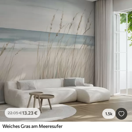
13
.23
€
22
.05
€
1.5k
Weiches Gras am Meeresufer