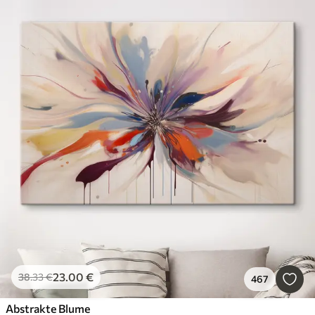
23
.00
€
38
.33
€
467
Abstrakte Blume