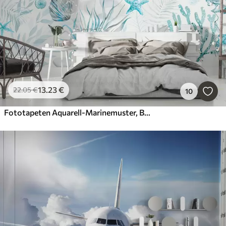
13
.23
€
22
.05
€
10
Fototapeten Aquarell-Marinemuster, Boho-Stil, Muscheln, Korallen, Baumwolle, Blautöne