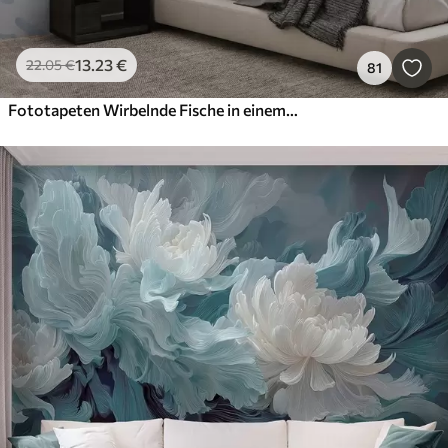
13
.23
€
22
.05
€
81
Fototapeten Wirbelnde Fische in einem Strudel, Fischtanz, Aquarell, Hai, abstrakte Komposition, Minimalismus, blaue, grüne Farbe