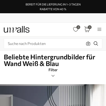
BEREIT FÜR DIE LIEFERUNG IN 1–3 TAGEN
RABATTE VON 40 %
0
0
Beliebte Hintergrundbilder für
Wand Weiß & Blau
Filter
Tags
Bildformat
Weiß & Blau