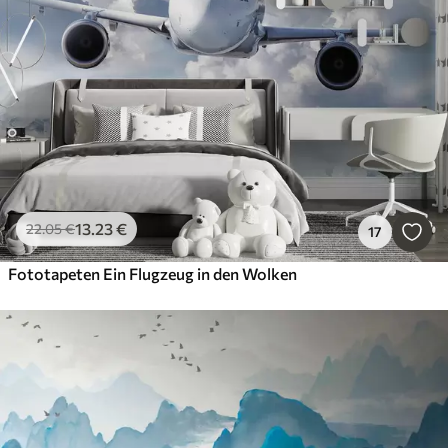
13
.23
€
22
.05
€
17
Fototapeten Ein Flugzeug in den Wolken