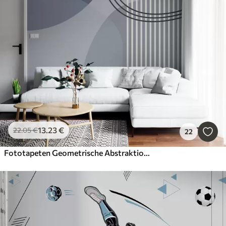
Smart
Alle Filter löschen
13
.23
€
22
.05
€
22
Fototapeten Geometrische Abstraktion Linie und Kreis Minimalismus moderne blaue Farbe