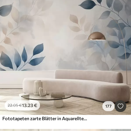
13
.23
€
22
.05
€
177
Fototapeten zarte Blätter in Aquarelltechnik