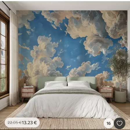
13
.23
€
22
.05
€
16