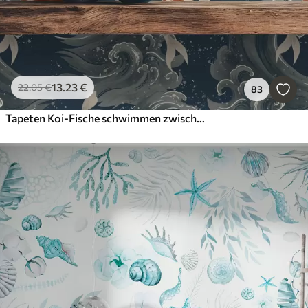
13
.23
€
22
.05
€
83
Tapeten Koi-Fische schwimmen zwischen dramatischen Meereswellen