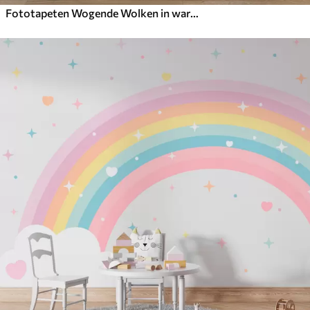
Fototapeten Wogende Wolken in warmen Creme-, zarten Pfirsich- und blassen\ vor einem tiefblauen Himmel