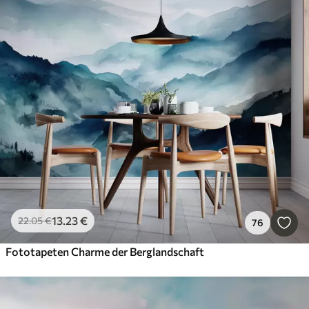
13
.23
€
22
.05
€
76
Fototapeten Charme der Berglandschaft