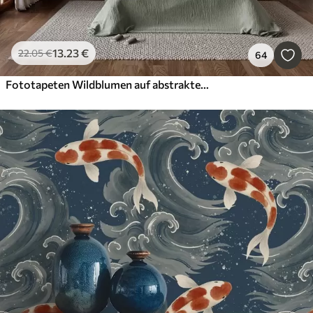
13
.23
€
22
.05
€
64
Fototapeten Wildblumen auf abstrakte Weise