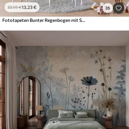
13
.23
€
22
.05
€
35
Fototapeten Bunter Regenbogen mit Sternen und Herzen im skandinavischen Stil