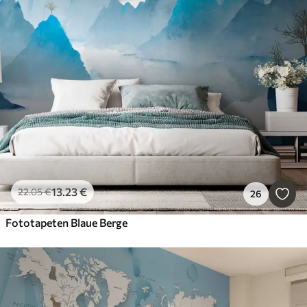
13
.23
€
22
.05
€
26
Fototapeten Blaue Berge