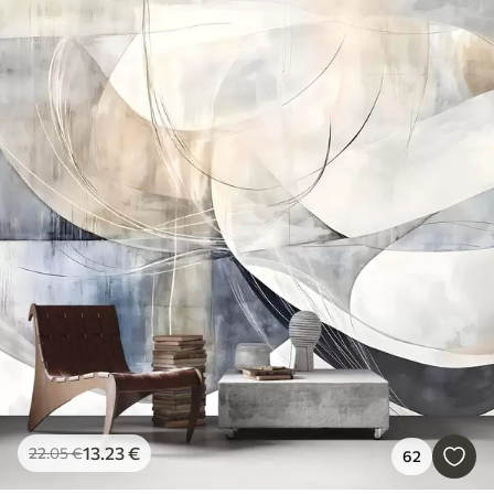
13
.23
€
22
.05
€
62