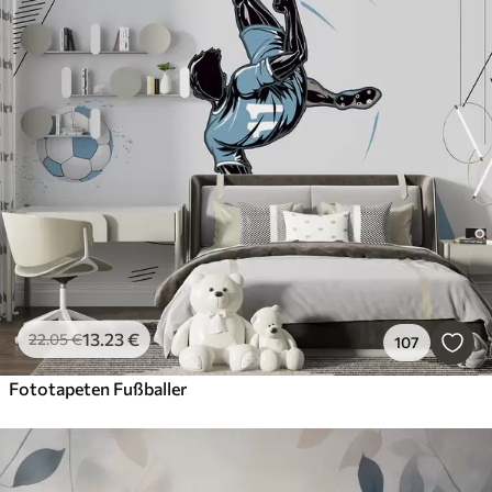
13
.23
€
22
.05
€
107
Fototapeten Fußballer