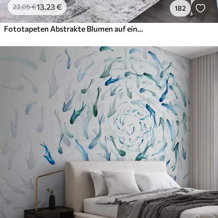
13
.23
€
22
.05
€
182
Fototapeten Abstrakte Blumen auf einer Betonwand