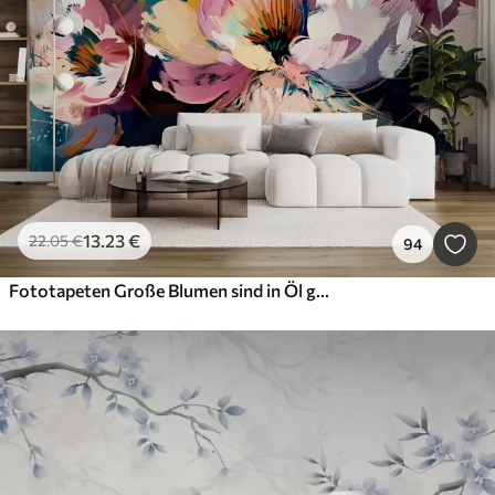
13
.23
€
22
.05
€
94
Fototapeten Große Blumen sind in Öl gemalt