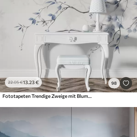
13
.23
€
22
.05
€
98
Fototapeten Trendige Zweige mit Blumen und Blättern