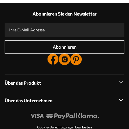
Unsere Vorteile
Antworten:
1
Abonnieren Sie den Newsletter
Produktion nach individuellen Größen
Nehmen Sie an der Ferienaktion 2025 teil und erhalten Sie einen Rabatt
Kostenlose professionelle Fotobearbeitung
Promo-Codes mit Rabatten zu bestellen!
Abonnieren
Über das Produkt
Über das Unternehmen
Cookie-Berechtigungen bearbeiten