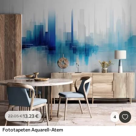
13
.23
€
22
.05
€
4
Fototapeten Aquarell-Atem