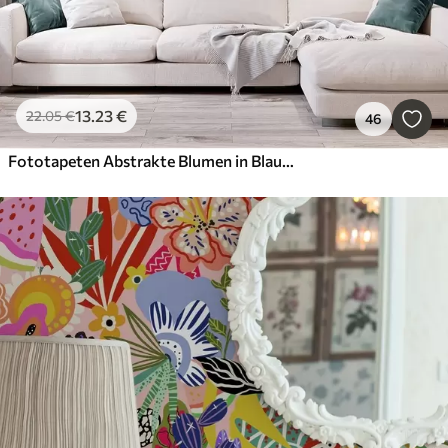
13
.23
€
22
.05
€
46
Fototapeten Abstrakte Blumen in Blau- und Türkistönen