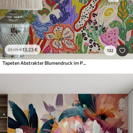
13
.23
€
22
.05
€
132
Tapeten Abstrakter Blumendruck im Pop-Art-Stil