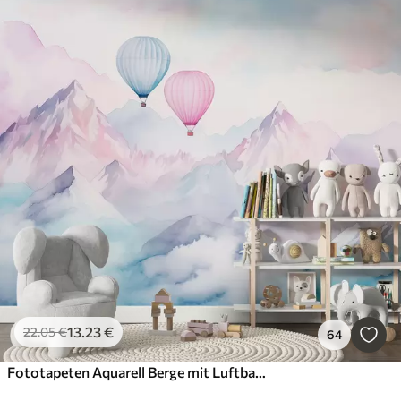
13
.23
€
22
.05
€
64
Fototapeten Aquarell Berge mit Luftballons, ätherisch, blaue Farben