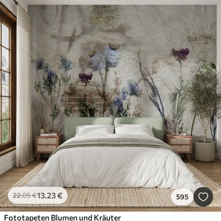
13
.23
€
22
.05
€
595
Fototapeten Blumen und Kräuter