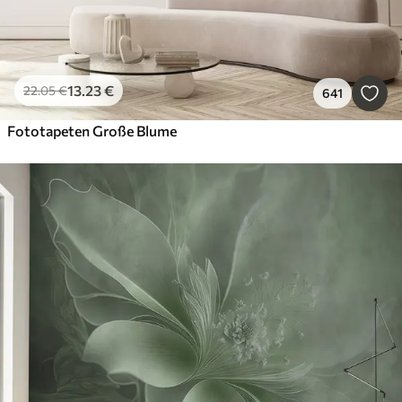
13
.23
€
22
.05
€
641
Fototapeten Große Blume