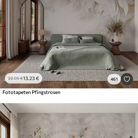
13
.23
€
22
.05
€
461
Fototapeten Pfingstrosen