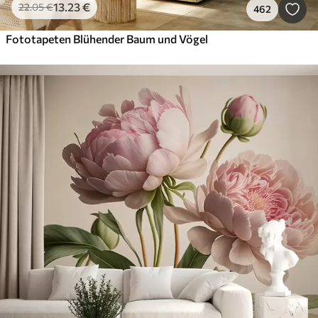
13
.23
€
22
.05
€
462
Fototapeten Blühender Baum und Vögel