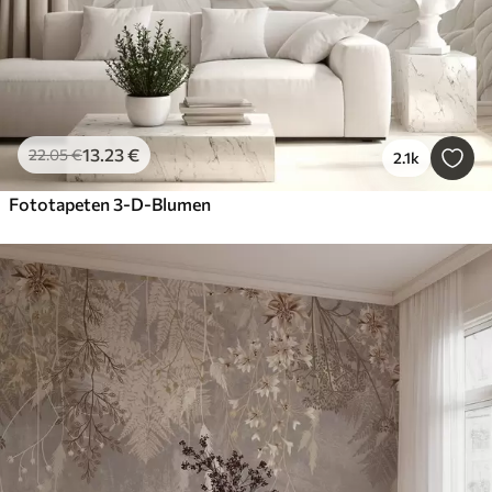
13
.23
€
22
.05
€
2.1k
Fototapeten 3-D-Blumen