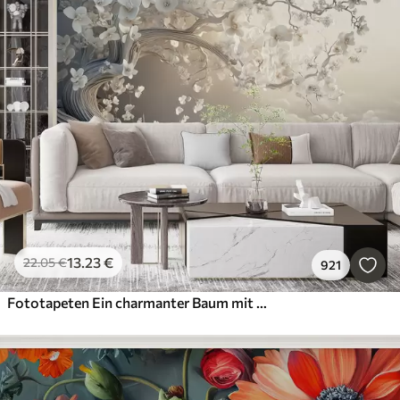
13
.23
€
22
.05
€
921
Fototapeten Ein charmanter Baum mit weißen Blüten vor dem Hintergrund der Wolken in einem interessanten Stil in zarten warmen Farben