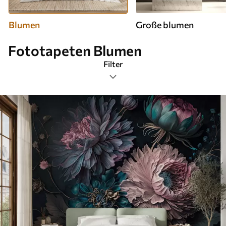
Blumen
Große blumen
Fototapeten Blumen
Filter
Tags
Bildformat
Farbpalette
Smart
Alle Filter löschen