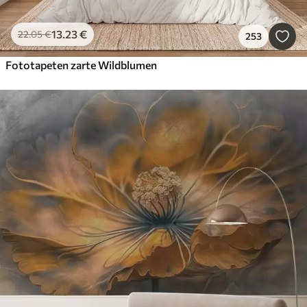
13
.23
€
22
.05
€
253
Fototapeten zarte Wildblumen