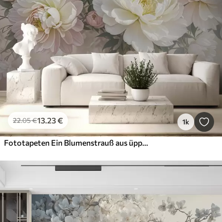
13
.23
€
22
.05
€
1k
Fototapeten Ein Blumenstrauß aus üppigen, pastellfarbenen Pfingstrosen und anderen Blumen vor einem weichen, unscharfen Hintergrund