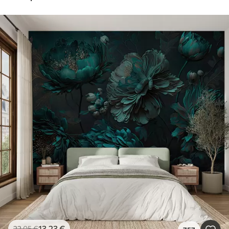
13
.23
€
22
.05
€