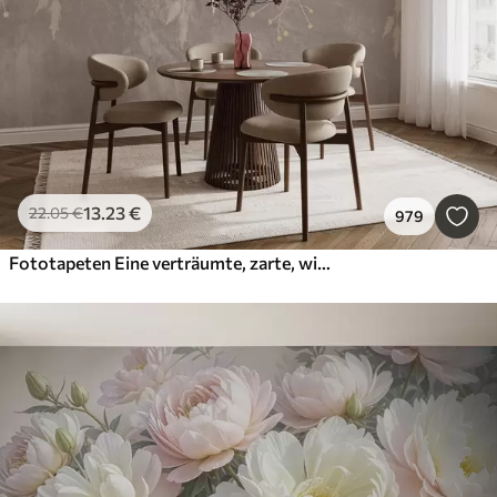
13
.23
€
22
.05
€
979
Fototapeten Eine verträumte, zarte, wispy Pflanzen, Ährchen und Blumen in braunen Pastellfarben vor einem dunstigen, strukturierten Hintergrund