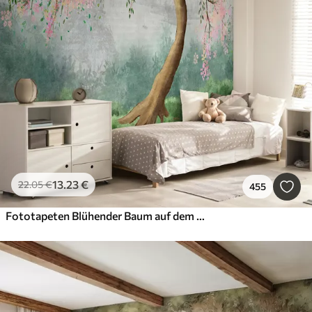
13
.23
€
22
.05
€
455
Fototapeten Blühender Baum auf dem Hügel