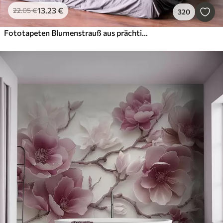
13
.23
€
22
.05
€
320
Fototapeten Blumenstrauß aus prächtigen Pfingstrosen