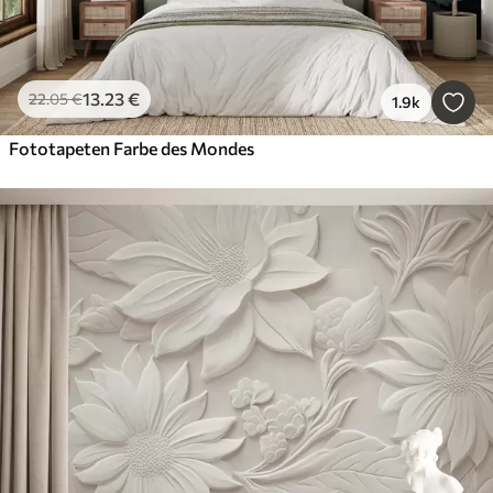
13
.23
€
22
.05
€
1.9k
Fototapeten Farbe des Mondes