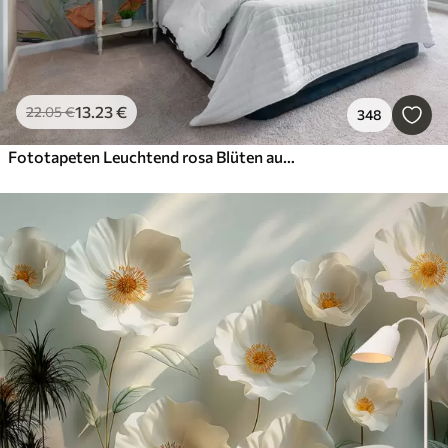
13
.23
€
22
.05
€
348
Fototapeten Leuchtend rosa Blüten auf hellblau-grauem Hintergrund