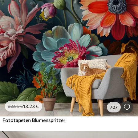
13
.23
€
22
.05
€
707
Fototapeten Blumenspritzer