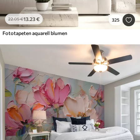
13
.23
€
22
.05
€
325
Fototapeten aquarell blumen