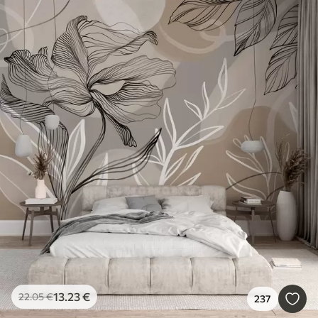
13
.23
€
22
.05
€
237