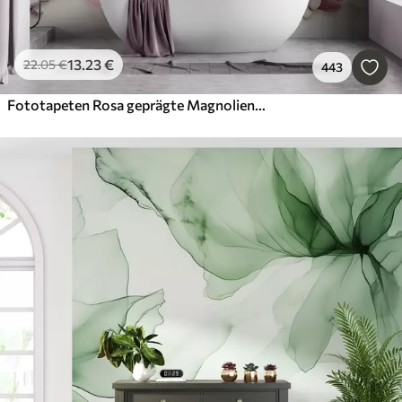
13
.23
€
22
.05
€
443
Fototapeten Rosa geprägte Magnolienblüten auf einem anmutigen Zweig