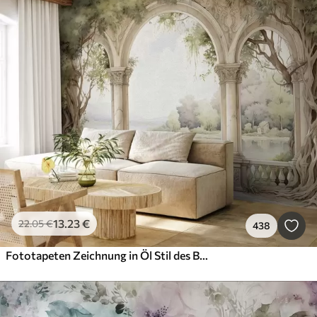
13
.23
€
22
.05
€
438
Fototapeten Zeichnung in Öl Stil des Bogens