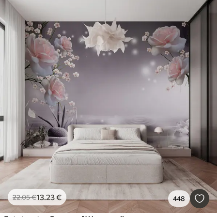
13
.23
€
22
.05
€
448