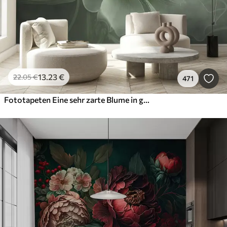
13
.23
€
22
.05
€
471
Fototapeten Eine sehr zarte Blume in grünen Farben