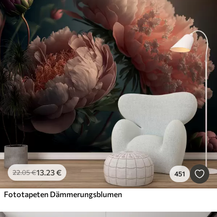
13
.23
€
22
.05
€
451
Fototapeten Dämmerungsblumen