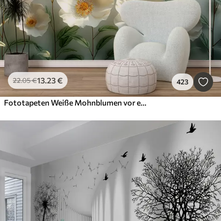
13
.23
€
22
.05
€
423
Fototapeten Weiße Mohnblumen vor einer Wand mit Sonnenlicht und 3D-Effekt