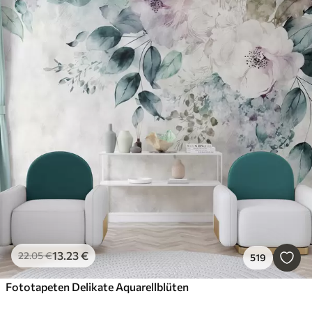
13
.23
€
22
.05
€
519
Fototapeten Delikate Aquarellblüten