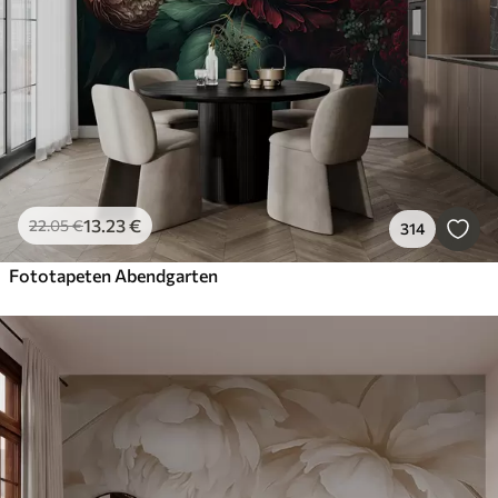
13
.23
€
22
.05
€
314
Fototapeten Abendgarten