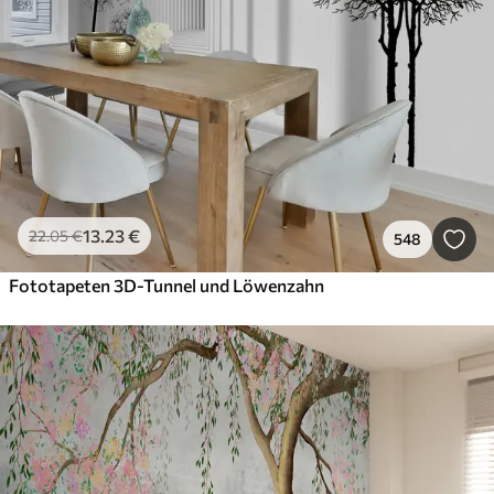
13
.23
€
22
.05
€
548
Fototapeten 3D-Tunnel und Löwenzahn