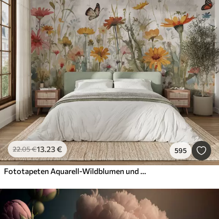
13
.23
€
22
.05
€
595
Fototapeten Aquarell-Wildblumen und Schmetterlinge