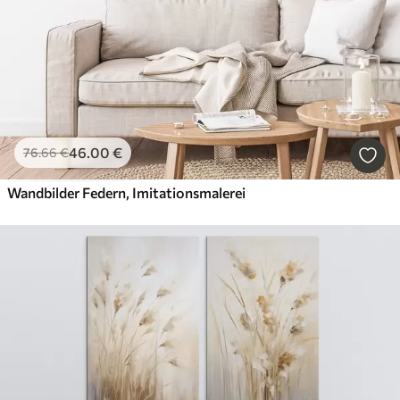
46
.00
€
76
.66
€
Wandbilder Federn, Imitationsmalerei