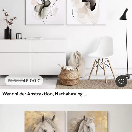
46
.00
€
76
.66
€
Wandbilder Abstraktion, Nachahmung der Malerei