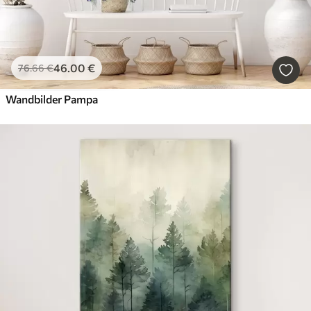
46
.00
€
76
.66
€
Wandbilder Pampa