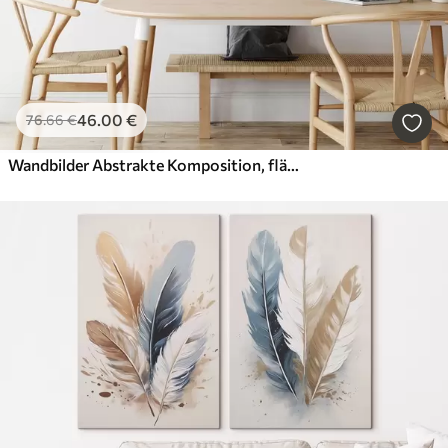
46
.00
€
76
.66
€
Wandbilder Abstrakte Komposition, flächige Illustration