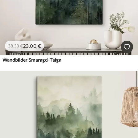
23
.00
€
38
.33
€
Wandbilder Smaragd-Taiga