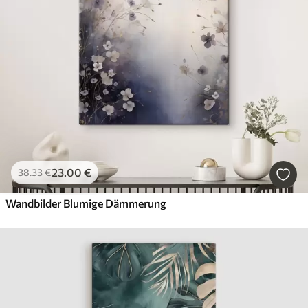
23
.00
€
38
.33
€
Wandbilder Blumige Dämmerung