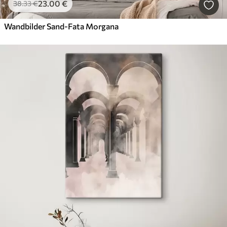
23
.00
€
38
.33
€
Wandbilder Sand-Fata Morgana