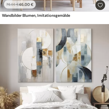
46
.00
€
76
.66
€
Wandbilder Blumen, Imitationsgemälde