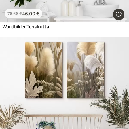
46
.00
€
76
.66
€
Wandbilder Terrakotta