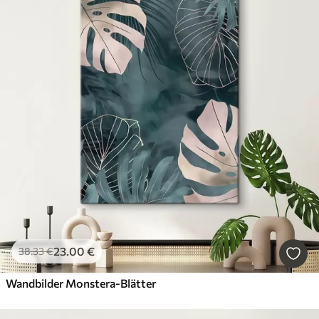
23
.00
€
38
.33
€
Wandbilder Monstera-Blätter