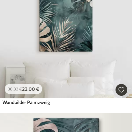
23
.00
€
38
.33
€
Wandbilder Palmzweig