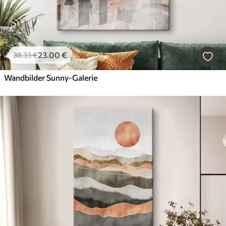
23
.00
€
38
.33
€
Wandbilder Sunny-Galerie