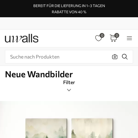
BEREIT FÜR DIE LIEFERUNG IN 1–3 TAGEN
RABATTE VON 40 %
0
0
Neue Wandbilder
Filter
Tags
Bildformat
Farbpalette