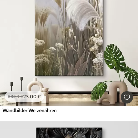
23
.00
€
38
.33
€
Wandbilder Weizenähren