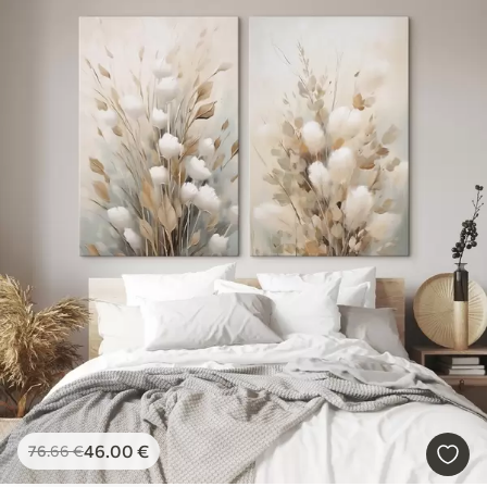
46
.00
€
76
.66
€