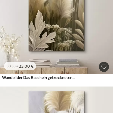
23
.00
€
38
.33
€
Wandbilder Das Rascheln getrockneter Blumen