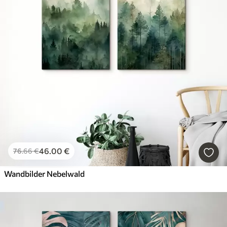
Neue Wandbilder
Neu
Alle Filter löschen
46
.00
€
76
.66
€
Wandbilder Nebelwald