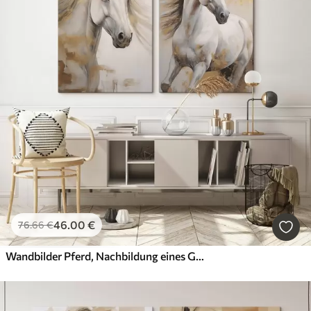
46
.00
€
76
.66
€
Wandbilder Pferd, Nachbildung eines Gemäldes