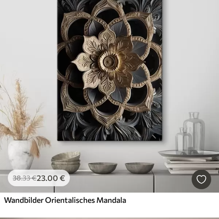
23
.00
€
38
.33
€
Wandbilder Orientalisches Mandala