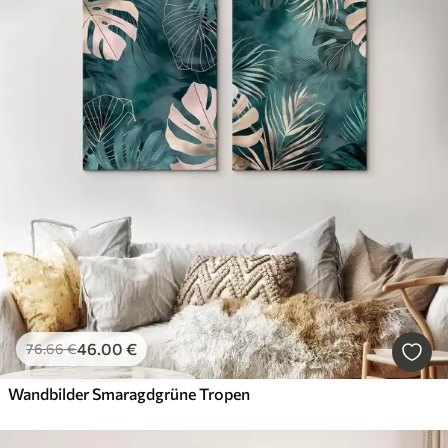
46
.00
€
76
.66
€
Wandbilder Smaragdgrüne Tropen