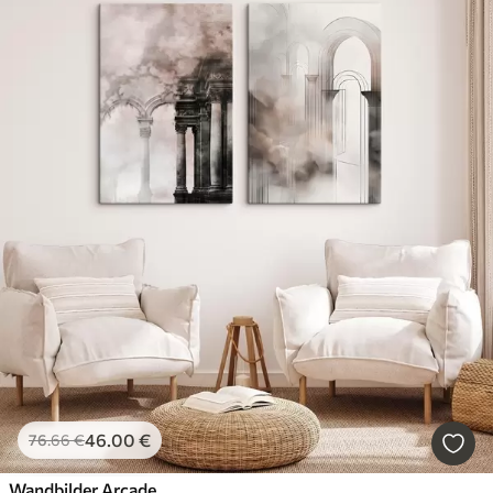
46
.00
€
76
.66
€
Wandbilder Arcade