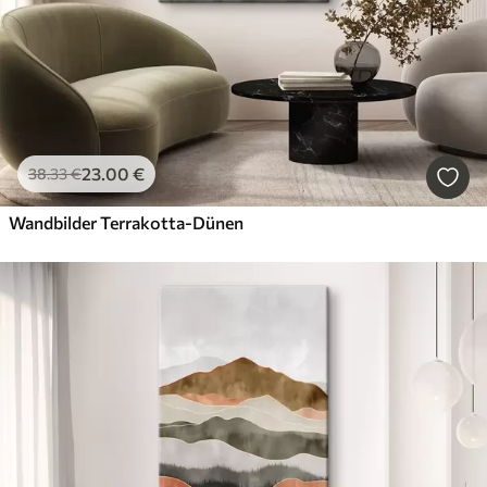
23
.00
€
38
.33
€
Wandbilder Terrakotta-Dünen