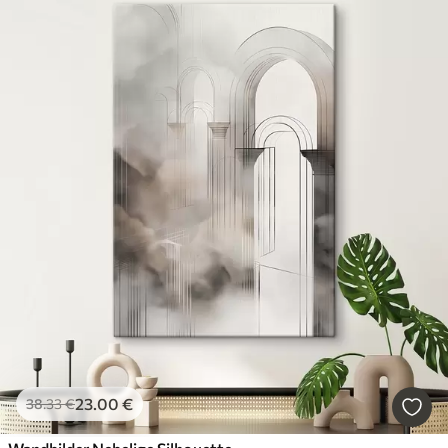
23
.00
€
38
.33
€