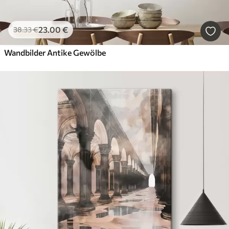
23
.00
€
38
.33
€
Wandbilder Antike Gewölbe