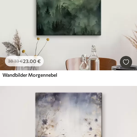
23
.00
€
38
.33
€
Wandbilder Morgennebel