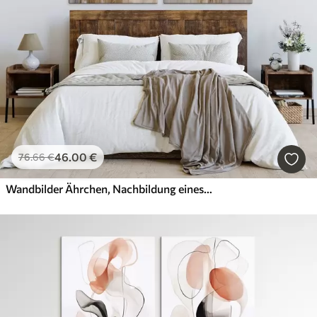
46
.00
€
76
.66
€
Wandbilder Ährchen, Nachbildung eines Gemäldes