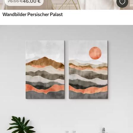
46
.00
€
76
.66
€
Wandbilder Persischer Palast