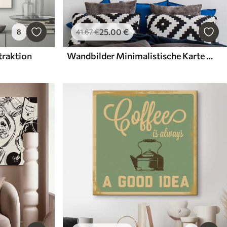
25
.00
€
8
41
.67
€
raktion
Wandbilder Minimalistische Karte der Stadt Kyiv, Ukraine