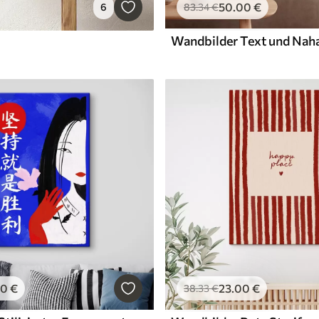
50
.00
€
6
83
.34
€
00
€
23
.00
€
38
.33
€