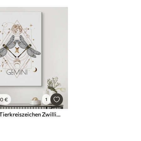
00
€
1
Wandbilder Tierkreiszeichen Zwillinge