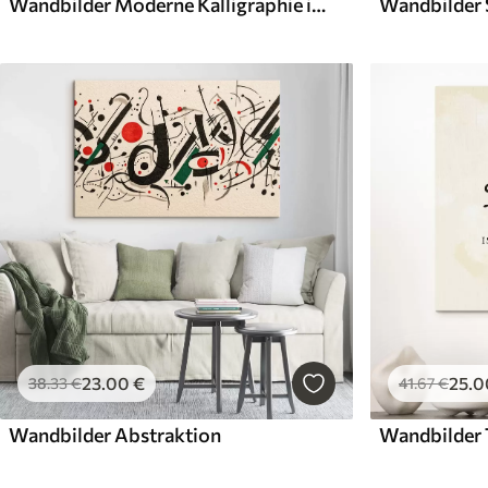
Wandbilder Moderne Kalligraphie im Graffiti-Stil
23
.00
€
25
.0
38
.33
€
41
.67
€
Wandbilder Abstraktion