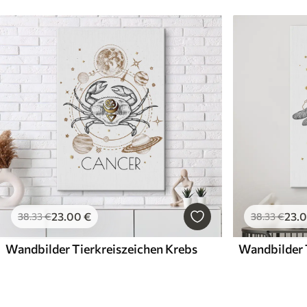
23
.00
€
23
.
38
.33
€
38
.33
€
Wandbilder Tierkreiszeichen Krebs