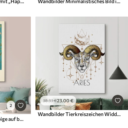
Wandbilder Rote Streifen mit „Happy Place“-Text
Wandbilder Minimalistisches Bild im Stil von Henri Matisse
23
.00
€
38
.33
€
2
Wandbilder Tierkreiszeichen Widder
Wandbilder Blühende Zweige auf blauem Hintergrund