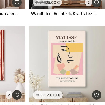
25
.00
€
41
.67
€
2
Wandbilder Text und Nahaufnahme einer weißen Blume
Wandbilder Rechteck, Kraftfahrzeug und Schriftart
23
.00
€
2
38
.33
€