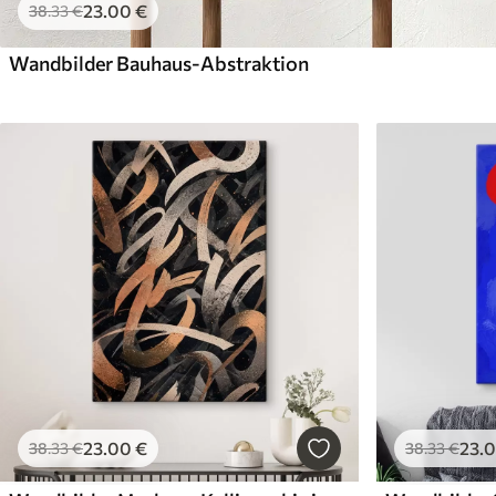
23
.00
€
38
.33
€
Wandbilder Bauhaus-Abstraktion
23
.00
€
23
.
38
.33
€
38
.33
€