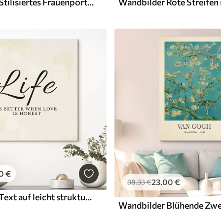
Wandbilder Stilisiertes Frauenporträt mit blauem Hintergrund und Text
0
€
23
.00
€
38
.33
€
Wandbilder Text auf leicht strukturiertem Hintergrund