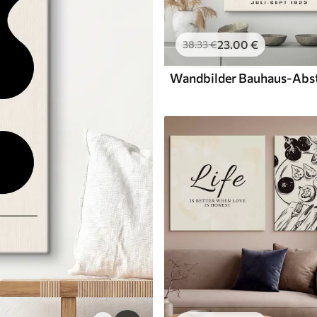
23
.00
€
38
.33
€
Wandbilder Bauhaus-Abst