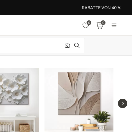
RABATTE VON 40 %
0
0