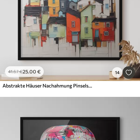
25
.00
€
41
.67
€
14
Abstrakte Häuser Nachahmung Pinselstrich