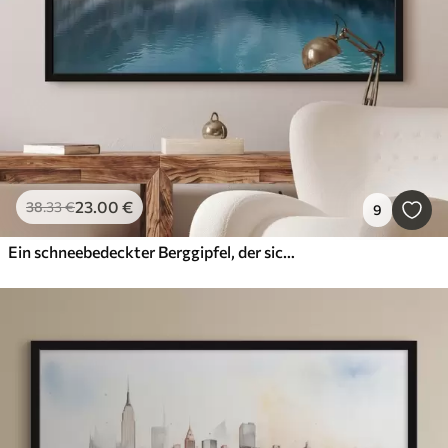
23
.00
€
38
.33
€
9
Ein schneebedeckter Berggipfel, der sich in einem ruhigen türkisfarbenen See spiegelt, umgeben von felsigem Gelände und dramatischen Wolken