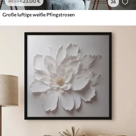
23
.00
€
38
.33
€
26
Große luftige weiße Pfingstrosen