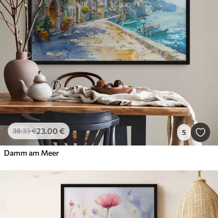
23
.00
€
38
.33
€
5
Damm am Meer