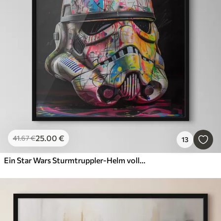
25
.00
€
41
.67
€
13
Ein Star Wars Sturmtruppler-Helm voller lebendiger Street Art und Graffiti