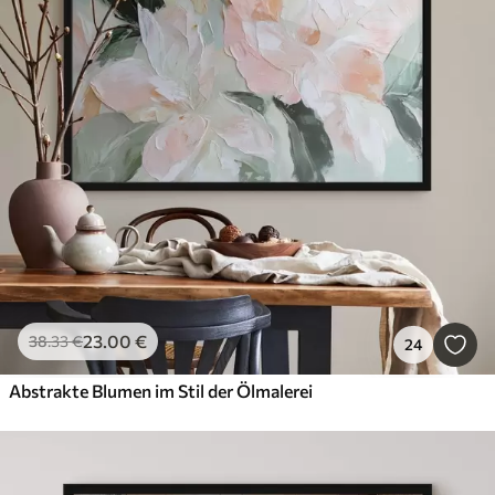
23
.00
€
38
.33
€
24
Abstrakte Blumen im Stil der Ölmalerei