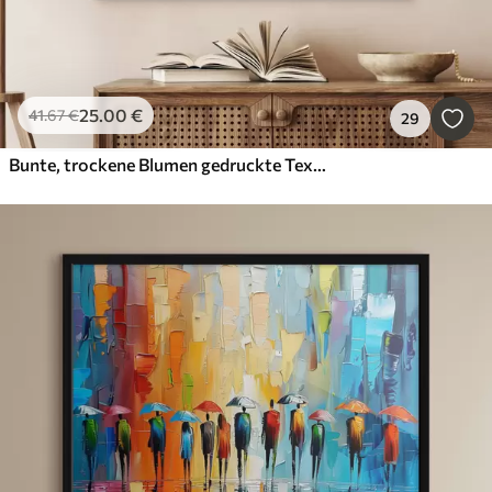
25
.00
€
41
.67
€
29
Bunte, trockene Blumen gedruckte Textur