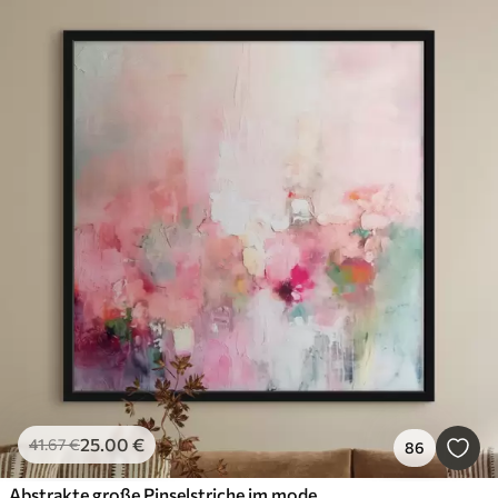
25
.00
€
41
.67
€
86
Abstrakte große Pinselstriche im modernen Stil