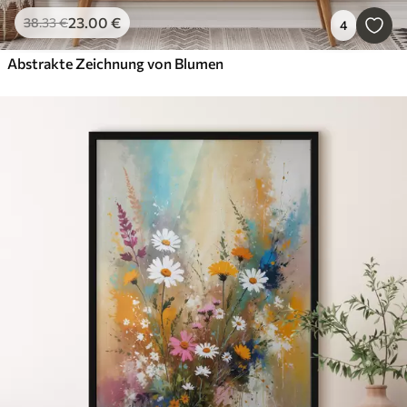
23
.00
€
38
.33
€
4
Abstrakte Zeichnung von Blumen