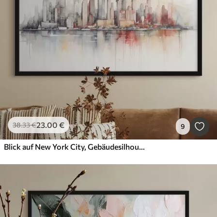
23
.00
€
38
.33
€
9
Blick auf New York City, Gebäudesilhouetten, Aquarell