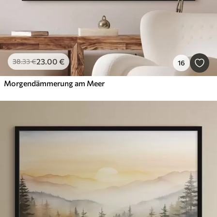
23
.00
€
38
.33
€
16
Morgendämmerung am Meer