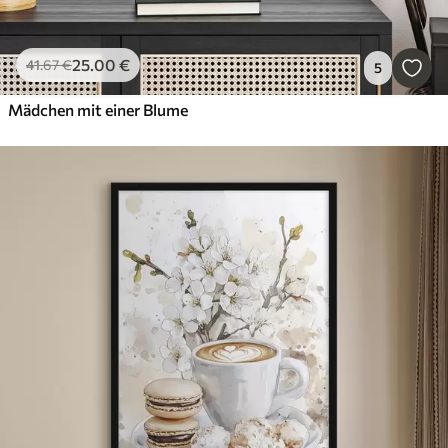
25
.00
€
41
.67
€
5
Mädchen mit einer Blume