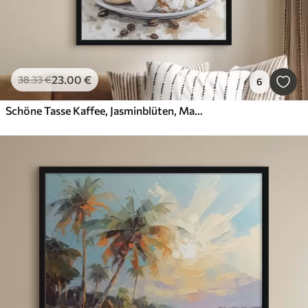
23
.00
€
38
.33
€
6
Schöne Tasse Kaffee, Jasminblüten, Makronen, weiche Aquarellfarben