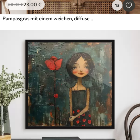
23
.00
€
38
.33
€
13
Pampasgras mit einem weichen, diffusen Licht, wodurch eine warme, der Hintergrund ist eine Mischung aus Pastellfarben