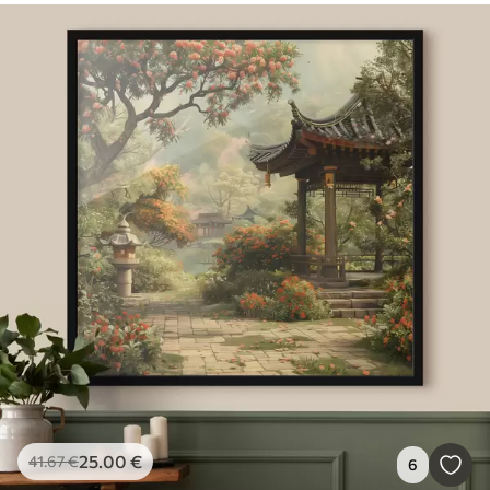
25
.00
€
41
.67
€
6