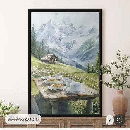
23
.00
€
38
.33
€
7