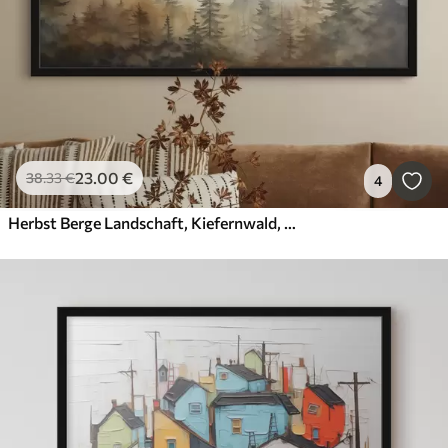
23
.00
€
38
.33
€
4
Herbst Berge Landschaft, Kiefernwald, Sonnenuntergang, Aquarell