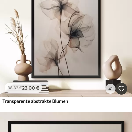
Poster bestseller
Am beliebtesten
Alle Filter löschen
23
.00
€
38
.33
€
41
Transparente abstrakte Blumen