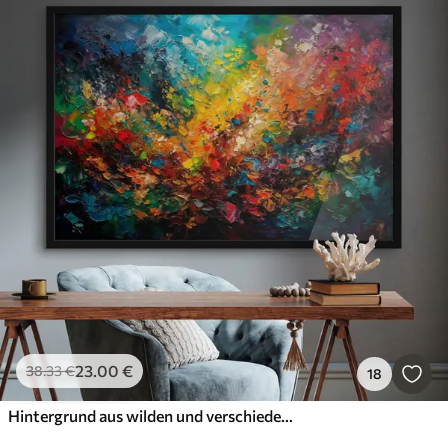
23
.00
€
38
.33
€
18
Hintergrund aus wilden und verschiedenen Farben, die sich überlagern