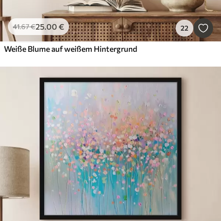
25
.00
€
41
.67
€
22
Weiße Blume auf weißem Hintergrund