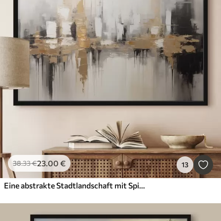
23
.00
€
38
.33
€
13
Eine abstrakte Stadtlandschaft mit Spiegelungen von Gebäuden im Wasser, erstellt in neutralen Tönen mit Akzenten von warmen Farbtönen