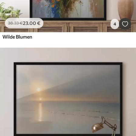
23
.00
€
38
.33
€
4
Wilde Blumen