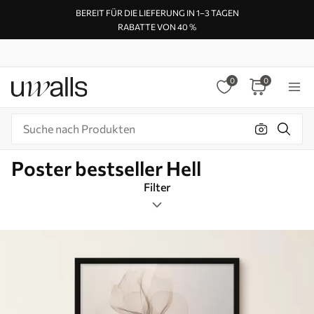
BEREIT FÜR DIE LIEFERUNG IN 1–3 TAGEN
RABATTE VON 40 %
0
0
Poster bestseller Hell
Filter
Tags
Bildformat
Hell