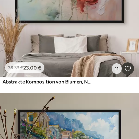
23
.00
€
38
.33
€
11
Abstrakte Komposition von Blumen, Nachahmung Pinselstrich, grün, rot Schattierungen