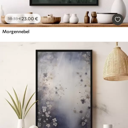
23
.00
€
38
.33
€
Morgennebel