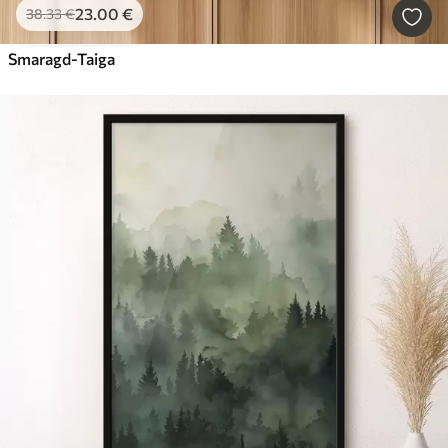
23
.00
€
38
.33
€
Smaragd-Taiga