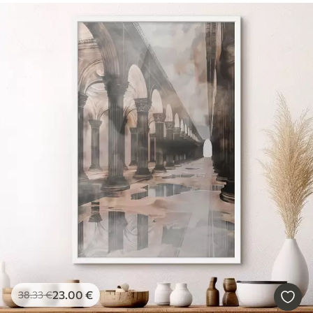
23
.00
€
38
.33
€