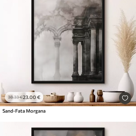
23
.00
€
38
.33
€
Sand-Fata Morgana