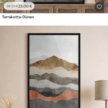
23
.00
€
38
.33
€
Terrakotta-Dünen