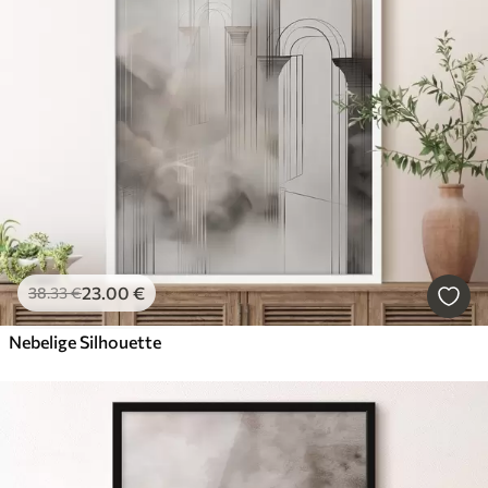
23
.00
€
38
.33
€
Nebelige Silhouette