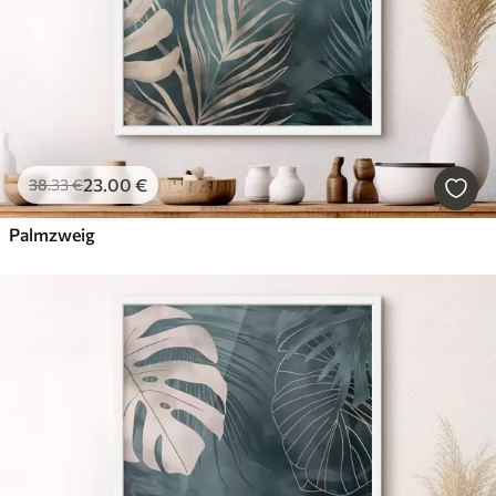
23
.00
€
38
.33
€
Palmzweig