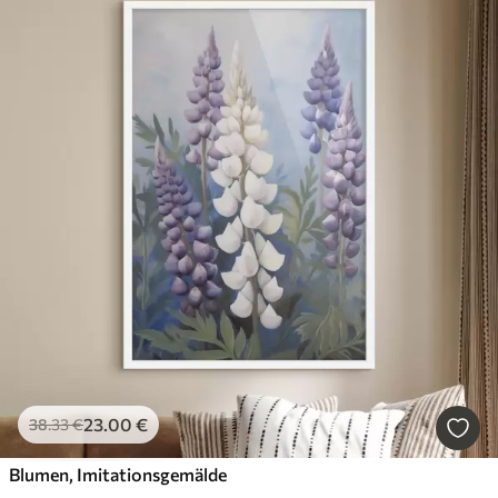
23
.00
€
38
.33
€
Blumen, Imitationsgemälde