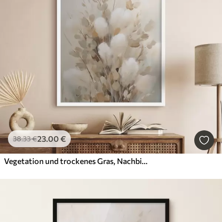
23
.00
€
38
.33
€
Vegetation und trockenes Gras, Nachbildung eines Gemäldes