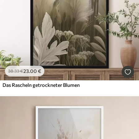
23
.00
€
38
.33
€
Das Rascheln getrockneter Blumen