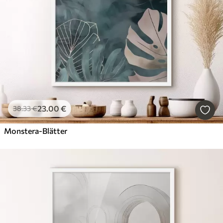
23
.00
€
38
.33
€
Monstera-Blätter