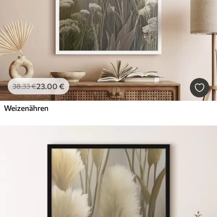
23
.00
€
38
.33
€
Weizenähren