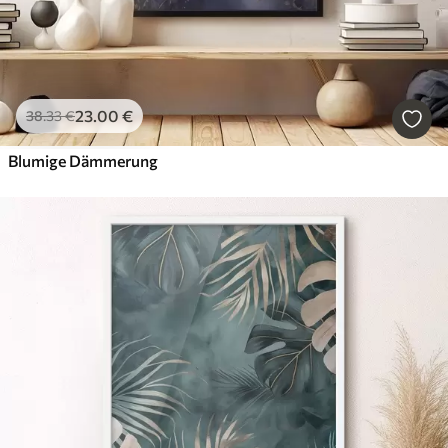
23
.00
€
38
.33
€
Blumige Dämmerung