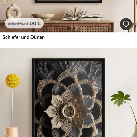
23
.00
€
38
.33
€
Schiefer und Dünen