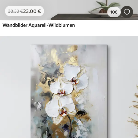
23
.00
€
38
.33
€
106
Wandbilder Aquarell-Wildblumen