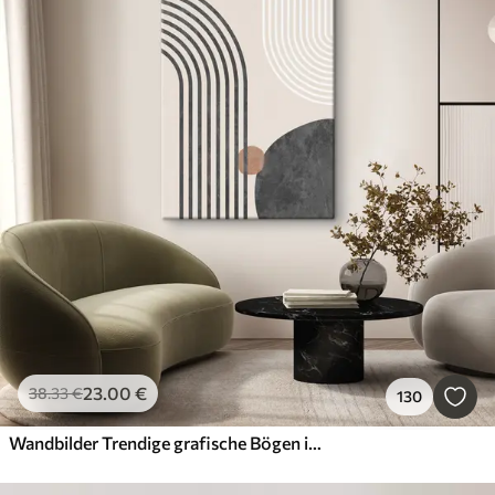
23
.00
€
38
.33
€
130
Wandbilder Trendige grafische Bögen im Boho-Stil