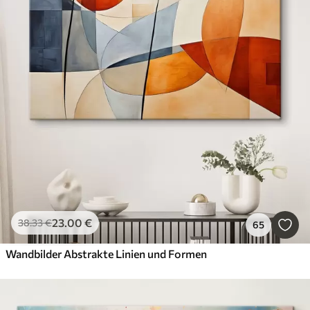
23
.00
€
38
.33
€
65
Wandbilder Abstrakte Linien und Formen