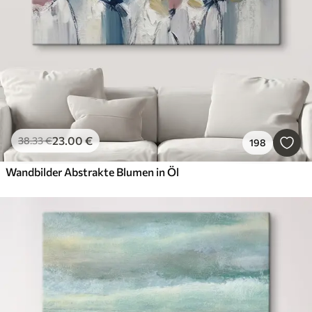
23
.00
€
38
.33
€
198
Wandbilder Abstrakte Blumen in Öl