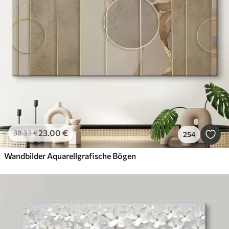
23
.00
€
38
.33
€
254
Wandbilder Aquarellgrafische Bögen