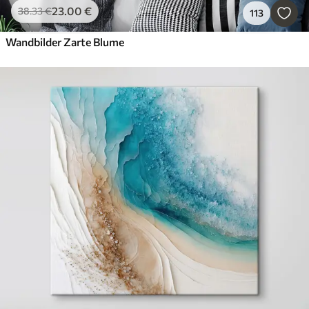
23
.00
€
38
.33
€
113
Wandbilder Zarte Blume