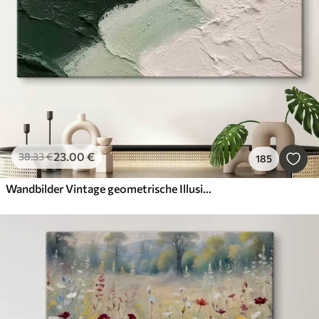
23
.00
€
38
.33
€
185
Wandbilder Vintage geometrische Illusion im minimalistischen Stil