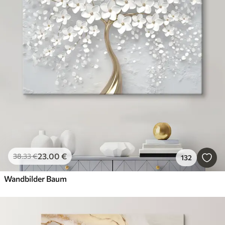
23
.00
€
38
.33
€
132
Wandbilder Baum