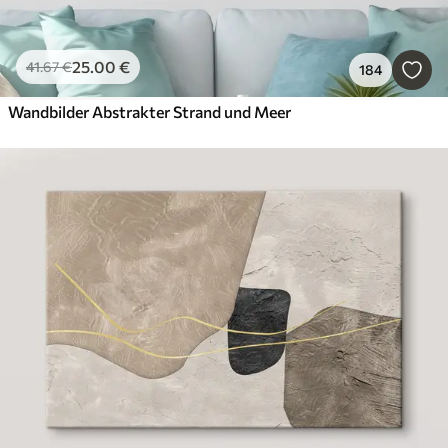
25
.00
€
41
.67
€
184
Wandbilder Abstrakter Strand und Meer