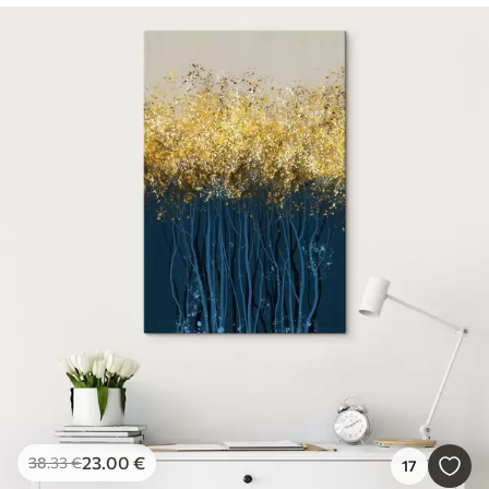
23
.00
€
38
.33
€
17