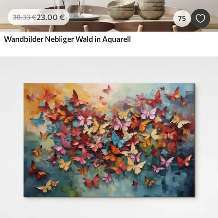
23
.00
€
38
.33
€
75
Wandbilder Nebliger Wald in Aquarell