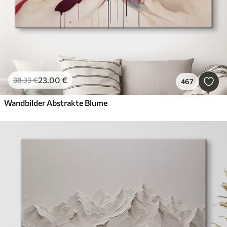
23
.00
€
38
.33
€
467
Wandbilder Abstrakte Blume