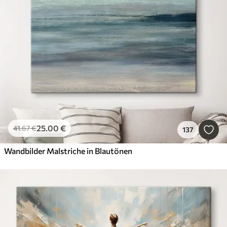
25
.00
€
41
.67
€
137
Wandbilder Malstriche in Blautönen