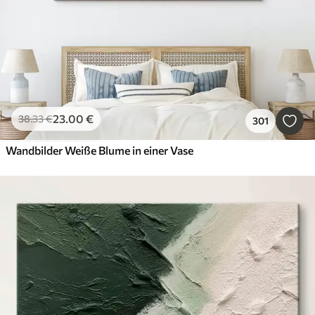
23
.00
€
38
.33
€
301
Wandbilder Weiße Blume in einer Vase