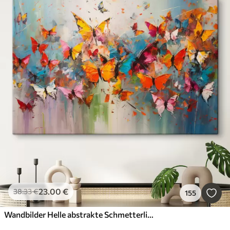
23
.00
€
38
.33
€
155
Wandbilder Helle abstrakte Schmetterlinge