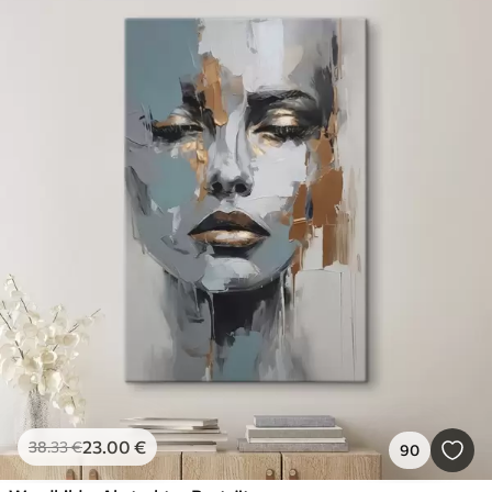
23
.00
€
38
.33
€
90