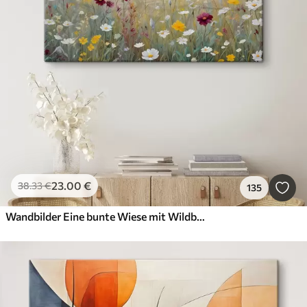
23
.00
€
38
.33
€
135
Wandbilder Eine bunte Wiese mit Wildblumen mit einem verschwommenen Wald im Hintergrund