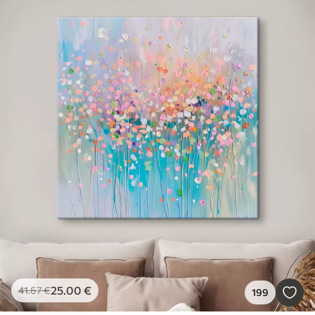
25
.00
€
41
.67
€
199