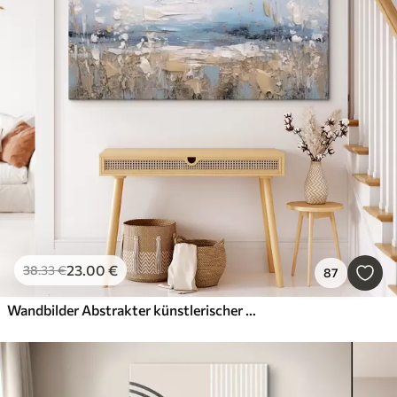
23
.00
€
38
.33
€
87
Wandbilder Abstrakter künstlerischer Hintergrund