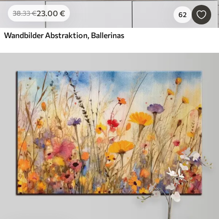
23
.00
€
38
.33
€
62
Wandbilder Abstraktion, Ballerinas