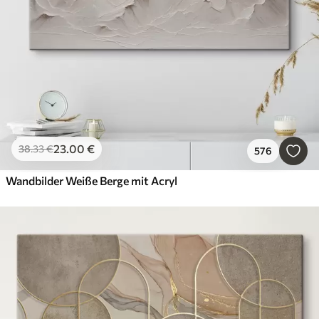
23
.00
€
38
.33
€
576
Wandbilder Weiße Berge mit Acryl