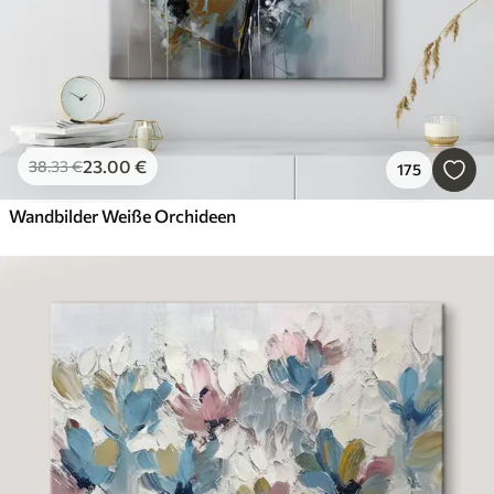
23
.00
€
38
.33
€
175
Wandbilder Weiße Orchideen