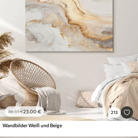
23
.00
€
38
.33
€
213
Wandbilder Weiß und Beige