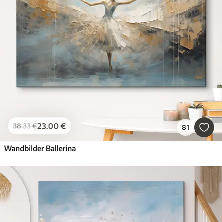
23
.00
€
38
.33
€
81
Wandbilder Ballerina