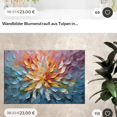
23
.00
€
38
.33
€
69
Wandbilder Blumenstrauß aus Tulpen in einer Vase
23
.00
€
38
.33
€
113