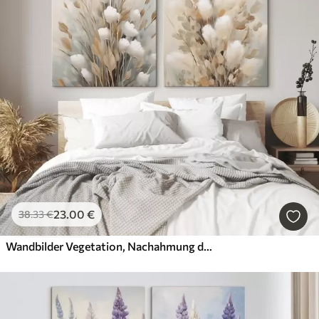
23
.00
€
38
.33
€
Wandbilder Vegetation, Nachahmung der Malerei