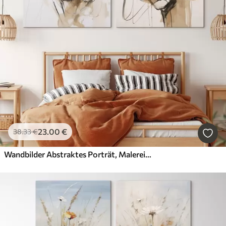
23
.00
€
38
.33
€
Wandbilder Abstraktes Porträt, Malerei-Imitation