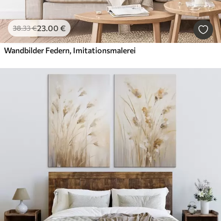
23
.00
€
38
.33
€
Wandbilder Federn, Imitationsmalerei