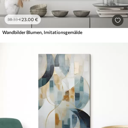
23
.00
€
38
.33
€
Wandbilder Blumen, Imitationsgemälde