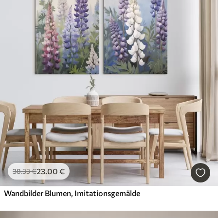
23
.00
€
38
.33
€
Wandbilder Blumen, Imitationsgemälde