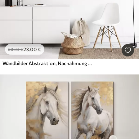
23
.00
€
38
.33
€
Wandbilder Abstraktion, Nachahmung der Malerei