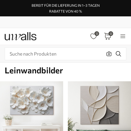
BEREIT FÜR DIE LIEFERUNG IN 1–3 TAGEN
RABATTE VON 40 %
0
0
Leinwandbilder