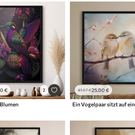
00
€
25
.00
€
2
41
.67
€
d Blumen