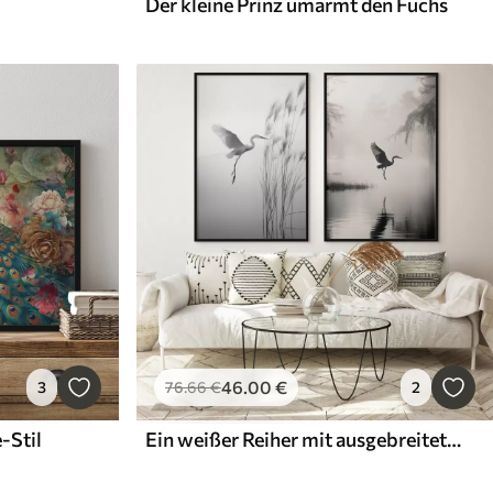
Der kleine Prinz umarmt den Fuchs
46
.00
€
3
76
.66
€
2
-Stil
Ein weißer Reiher mit ausgebreiteten Flügeln, der in der Nähe von hohen Schilfpflanzen fliegt, minimalistische Komposition in Schwarz und Weiß