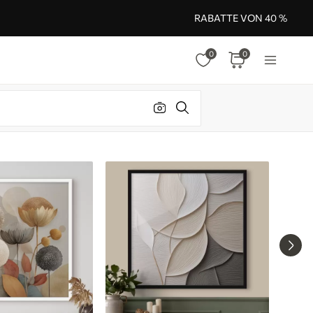
RABATTE VON 40 %
0
0