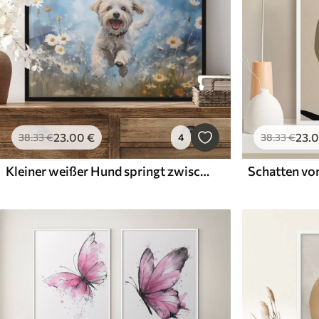
23
.00
€
23
.
38
.33
€
4
38
.33
€
Kleiner weißer Hund springt zwischen Gänseblümchen auf blauem Hintergrund Aquarell
Schatten vo