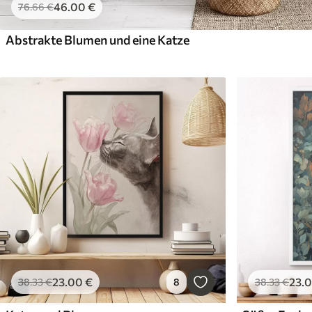
46
.00
€
76
.66
€
Abstrakte Blumen und eine Katze
23
.00
€
23
.
38
.33
€
8
38
.33
€