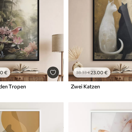
00
€
23
.00
€
38
.33
€
 den Tropen
Zwei Katzen