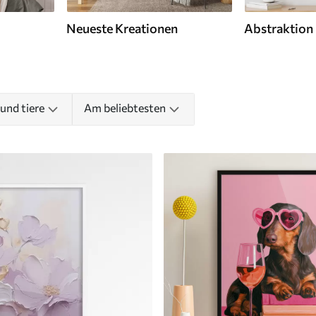
Neueste Kreationen
Abstraktion
und tiere
Am beliebtesten