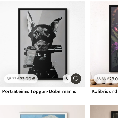
23
.00
€
23
.
38
.33
€
8
38
.33
€
Porträt eines Topgun-Dobermanns
Kolibris un