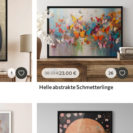
23
.00
€
1
38
.33
€
26
Helle abstrakte Schmetterlinge