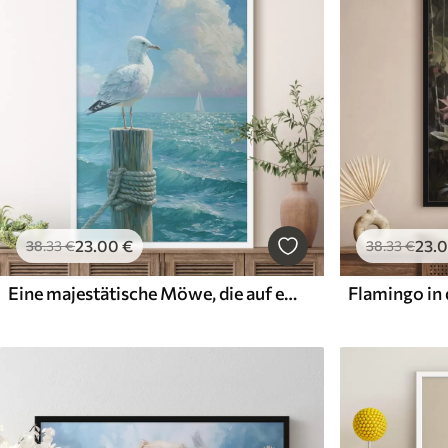
23
.00
€
23
.
38
.33
€
38
.33
€
Eine majestätische Möwe, die auf einem verwitterten Holzpfahl eines Stegs sitzt, im Impasto-Stil gemalt
Flamingo in