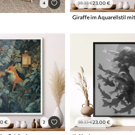
23
.00
€
4
38
.33
€
00
€
23
.00
€
2
38
.33
€