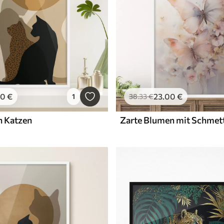
00
€
23
.00
€
1
38
.33
€
n Katzen