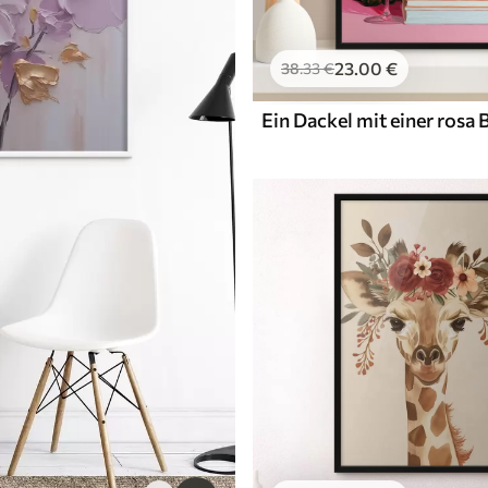
23
.00
€
38
.33
€
Ein Dackel mit einer rosa B