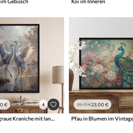
 im Gebüsch
Koi im Inneren
00
€
23
.00
€
4
38
.33
€
Zwei große graue Kraniche mit langen Hälsen und ausgebreiteten Flügeln stehen in einem nebligen See, umgeben von Bäumen
Pfau in Blumen im Vintage