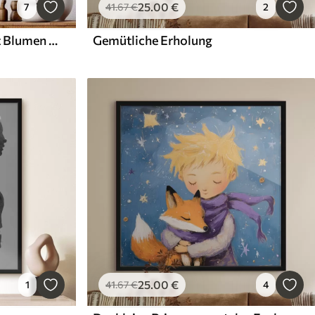
25
.00
€
7
41
.67
€
2
Giraffe im Aquarellstil mit Blumen auf dem Kopf
Gemütliche Erholung
25
.00
€
1
41
.67
€
4