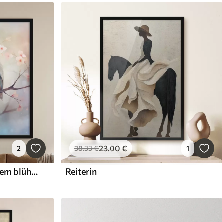
23
.00
€
2
38
.33
€
1
Ein Vogelpaar sitzt auf einem blühenden Zweig
Reiterin