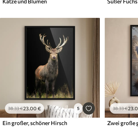
Katze und Blumen
Süßer Fuchs
23
.00
€
23
.
38
.33
€
5
38
.33
€
Ein großer, schöner Hirsch