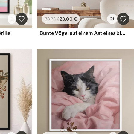
23
.00
€
1
38
.33
€
21
rille
Bunte Vögel auf einem Ast eines blühenden Baumes