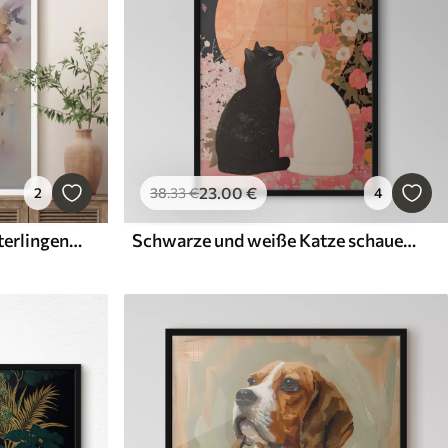
23
.00
€
2
38
.33
€
4
Zarte Blumen mit Schmetterlingen, Pastellfarben
Schwarze und weiße Katze schauen sich bei Sonnenuntergang niedlich an