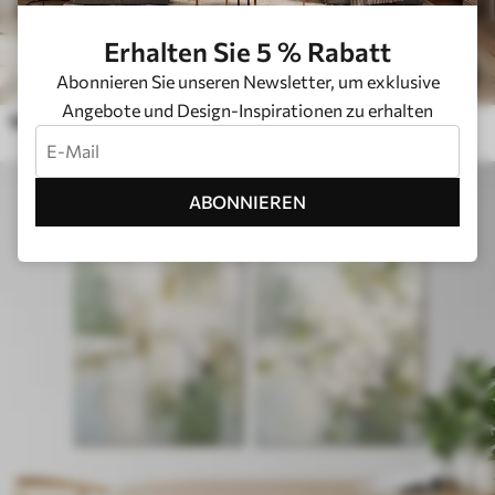
Erhalten Sie 5 % Rabatt
46
.00
€
76
.66
€
18
Abonnieren Sie unseren Newsletter, um exklusive
Angebote und Design-Inspirationen zu erhalten
Wandbilder Abstraktion mit einem Zweig voller Blätter
ABONNIEREN