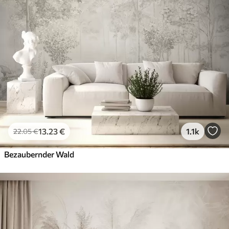
13
.23
€
1.1k
22
.05
€
Bezaubernder Wald