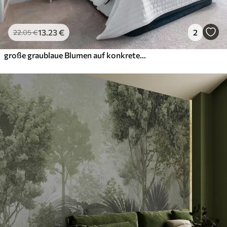
13
.23
€
2
22
.05
€
große graublaue Blumen auf konkretem Hintergrund