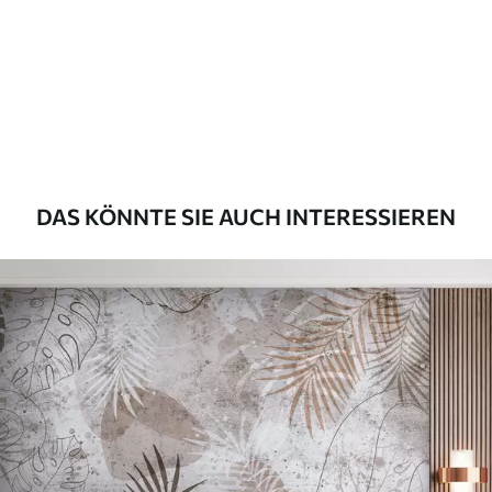
Standard
45
.00
27
.00
€
/m²
Premium
56
.67
34
.00
€
/m²
Premium-Vinyl
DAS KÖNNTE SIE AUCH INTERESSIEREN
65
.00
39
.00
€
/m²
Peel and Stick
81
.67
49
.00
€
/m²