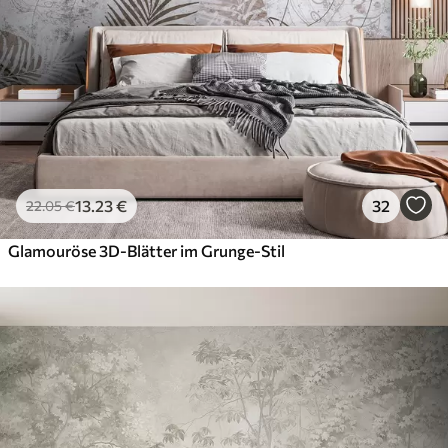
13
.23
€
32
22
.05
€
Glamouröse 3D-Blätter im Grunge-Stil