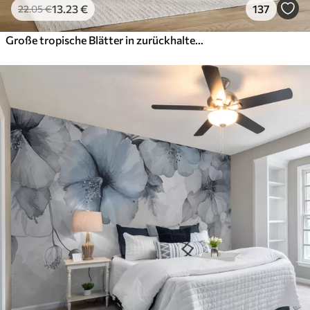
13
.23
€
137
22
.05
€
Große tropische Blätter in zurückhaltenden, zarten Pastelltönen