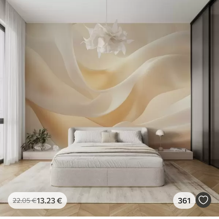
13
.23
€
361
22
.05
€