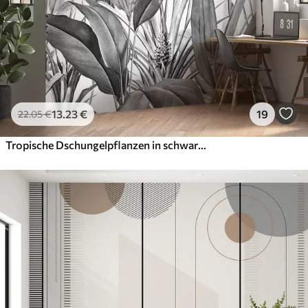
13
.23
€
19
22
.05
€
Tropische Dschungelpflanzen in schwarz-weißer Farbe