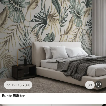
13
.23
€
30
22
.05
€
Bunte Blätter