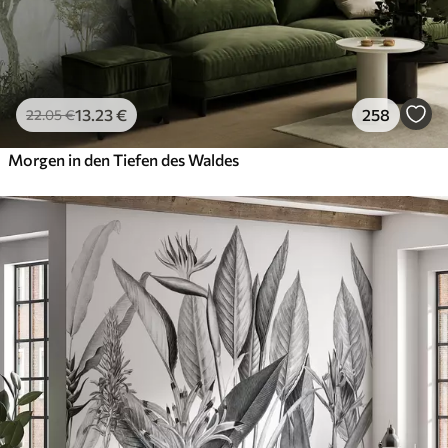
13
.23
€
258
22
.05
€
Morgen in den Tiefen des Waldes