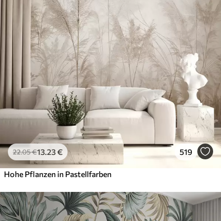
13
.23
€
519
22
.05
€
Hohe Pflanzen in Pastellfarben