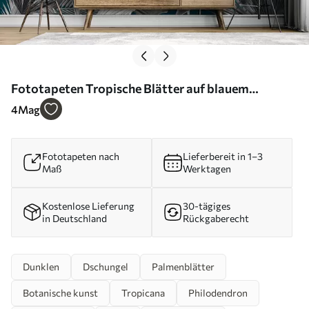
Fototapeten Tropische Blätter auf blauem
Hintergrund im Grunge-Stil N° u94419
4
Mag
Fototapeten nach
Lieferbereit in 1–3
Maß
Werktagen
Kostenlose Lieferung
30-tägiges
in Deutschland
Rückgaberecht
Dunklen
Dschungel
Palmenblätter
Botanische kunst
Tropicana
Philodendron