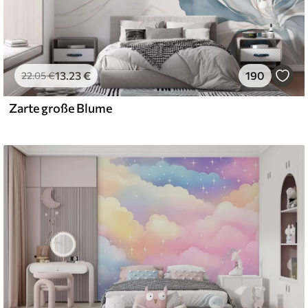
13
.23
€
190
22
.05
€
Zarte große Blume