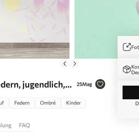
Fot
Kos
Deu
ern, jugendlich,
25
Mag
9651
uf
Federn
Ombré
Kinder
D
hlung
FAQ