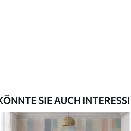
emium
67
34
.00
€
/m²
l and Stick
67
49
.00
€
/m²
KÖNNTE SIE AUCH INTERESS