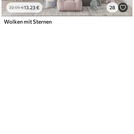
13
.23
€
28
22
.05
€
Wolken mit Sternen