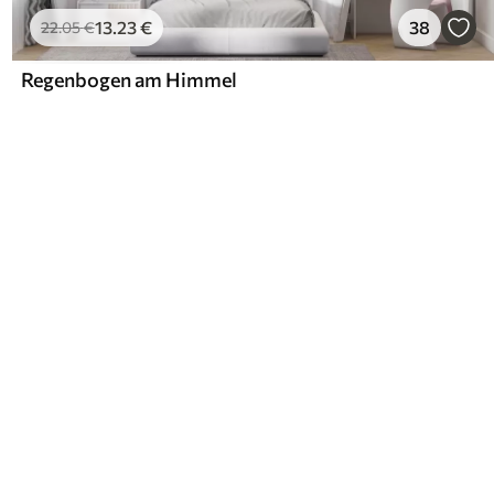
13
.23
€
38
22
.05
€
Regenbogen am Himmel