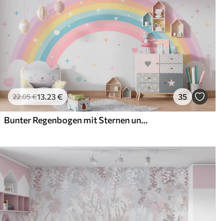
13
.23
€
35
22
.05
€
Bunter Regenbogen mit Sternen und Herzen im skandinavischen Stil