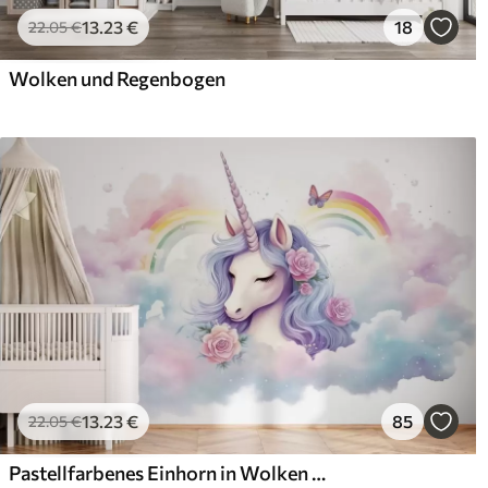
13
.23
€
18
22
.05
€
Wolken und Regenbogen
13
.23
€
85
22
.05
€
Pastellfarbenes Einhorn in Wolken mit Regenbogen und Rosen