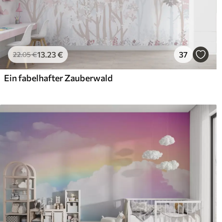
13
.23
€
37
22
.05
€
Ein fabelhafter Zauberwald