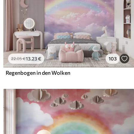
13
.23
€
103
22
.05
€
Regenbogen in den Wolken