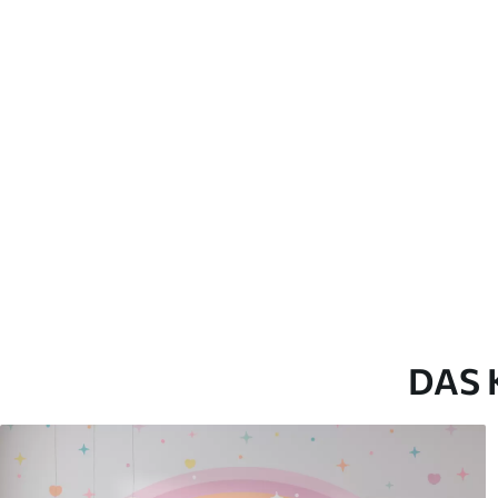
Verlegemethode
Nahtlose Anwendung
Verfügbare Materialien
Standard
Pr
45
.00
56
.
27
.00
€
/m²
Premium-Vinyl
Pee
65
.00
81
.
39
.00
€
/m²
DAS 