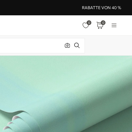
RABATTE VON 40 %
0
0