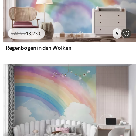
13
.23
€
5
22
.05
€
Regenbogen in den Wolken