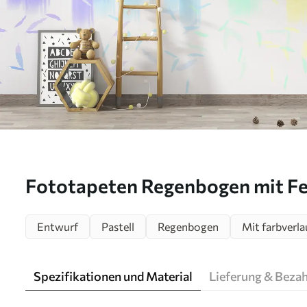
Fototapeten Regenbogen mit Fed
märchenhaft, Farbverlauf N° u9
Entwurf
Pastell
Regenbogen
Mit farbverla
Spezifikationen und Material
Lieferung & Beza