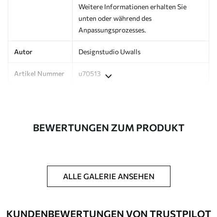
Weitere Informationen erhalten Sie
unten oder während des
Anpassungsprozesses.
Autor
Designstudio Uwalls
Artikel Nummer
u70513
Produktion
Auf Bestellung gedruckt und in Rollen
bis zu 50 cm Breite geliefert.
BEWERTUNGEN ZUM PRODUKT
Zusätzlich
Erhältlich mit Lackbeschichtung
und/oder Tapetenkleber.
Reinigung
Kann vorsichtig mit einem weichen
Schwamm gereinigt werden.
ALLE GALERIE ANSEHEN
Fototapeten mit Lackbeschichtung
können mit Wasser gereinigt werden.
KUNDENBEWERTUNGEN VON TRUSTPILOT