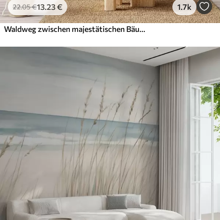
13
.23
€
1.7k
22
.05
€
Waldweg zwischen majestätischen Bäumen im Aquarellstil