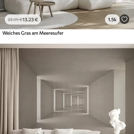
13
.23
€
1.5k
22
.05
€
Weiches Gras am Meeresufer