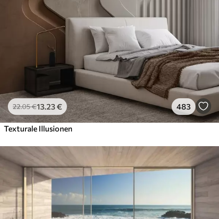
13
.23
€
483
22
.05
€
Texturale Illusionen