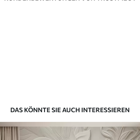
Verlegemethode
Nahtlose Anwendung
Verfügbare Materialien
Standard
45
.00
27
.00
€
/m²
Premium
56
.67
34
.00
€
/m²
Premium-Vinyl
65
.00
39
.00
€
/m²
DAS KÖNNTE SIE AUCH INTERESSIEREN
Peel and Stick
81
.67
49
.00
€
/m²