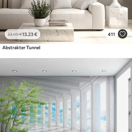
13
.23
€
411
22
.05
€
Abstrakter Tunnel