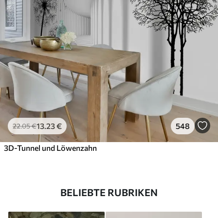
13
.23
€
548
22
.05
€
3D-Tunnel und Löwenzahn
BELIEBTE RUBRIKEN