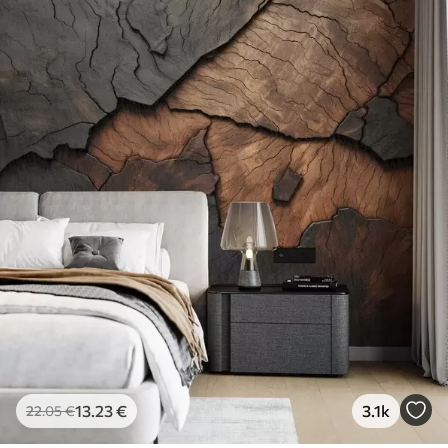
13
.23
€
3.1k
22
.05
€