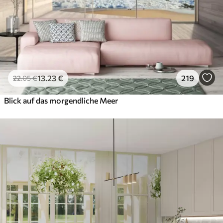
13
.23
€
219
22
.05
€
Blick auf das morgendliche Meer