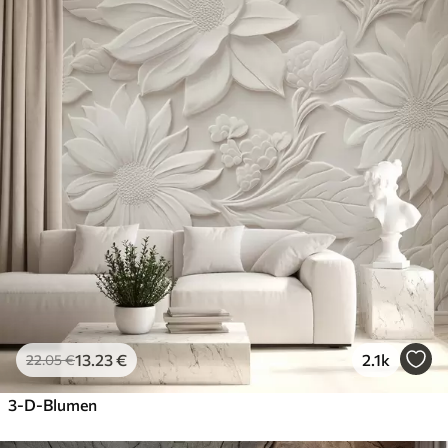
13
.23
€
2.1k
22
.05
€
3-D-Blumen