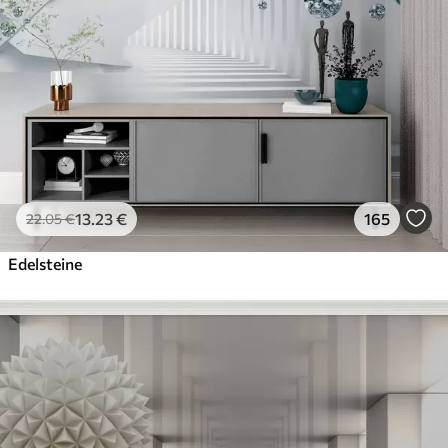
13
.23
€
165
22
.05
€
Edelsteine