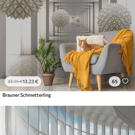
13
.23
€
65
22
.05
€
Brauner Schmetterling