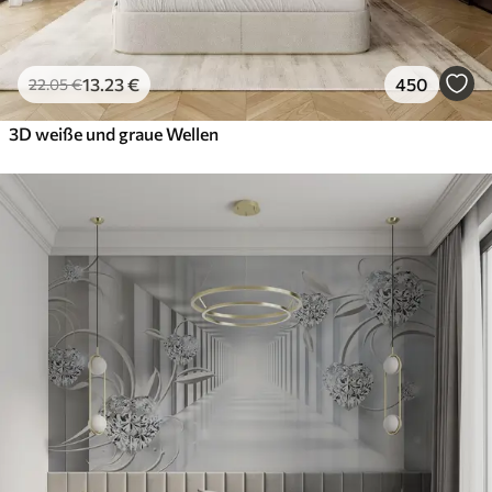
13
.23
€
450
22
.05
€
3D weiße und graue Wellen