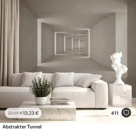
13
.23
€
411
22
.05
€
Abstrakter Tunnel