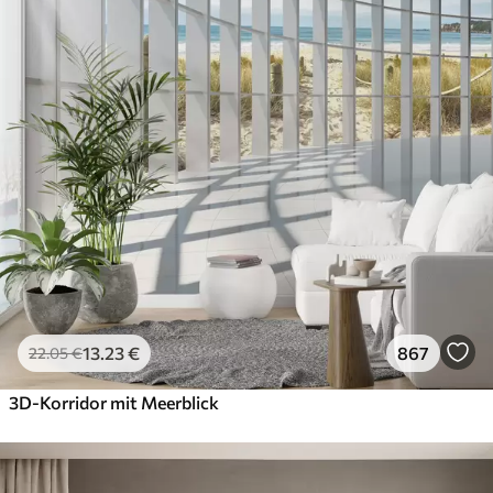
13
.23
€
867
22
.05
€
3D-Korridor mit Meerblick