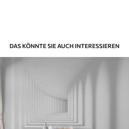
Premium
56
.67
34
.00
€
/m²
Premium-Vinyl
65
.00
39
.00
€
/m²
DAS KÖNNTE SIE AUCH INTERESSIEREN
Peel and Stick
81
.67
49
.00
€
/m²