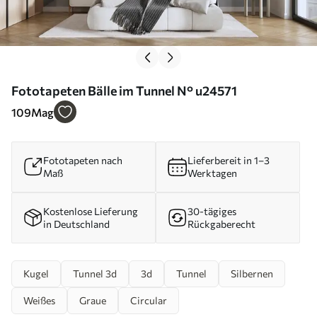
Fototapeten Bälle im Tunnel N° u24571
109
Mag
Fototapeten nach
Lieferbereit in 1–3
Maß
Werktagen
Kostenlose Lieferung
30-tägiges
in Deutschland
Rückgaberecht
Kugel
Tunnel 3d
3d
Tunnel
Silbernen
Weißes
Graue
Circular