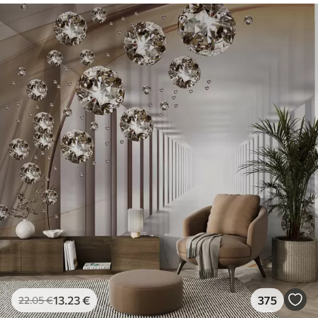
13
.23
€
375
22
.05
€