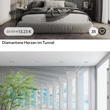
13
.23
€
35
22
.05
€
Diamantene Herzen im Tunnel