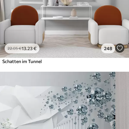
13
.23
€
248
22
.05
€
Schatten im Tunnel