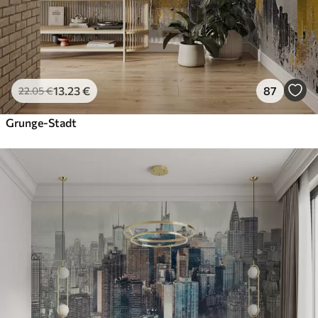
13
.23
€
87
22
.05
€
Grunge-Stadt