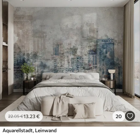
13
.23
€
20
22
.05
€
Aquarellstadt, Leinwand