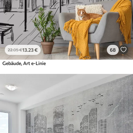
13
.23
€
68
22
.05
€
Gebäude, Art e-Linie