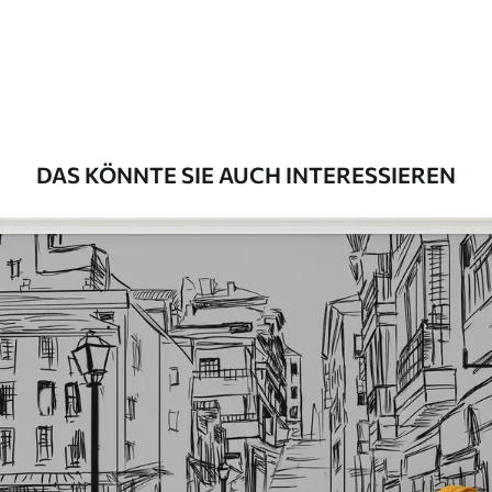
Premium
56
.67
34
.00
€
/m²
Premium-Vinyl
65
.00
39
.00
€
/m²
DAS KÖNNTE SIE AUCH INTERESSIEREN
Peel and Stick
81
.67
49
.00
€
/m²