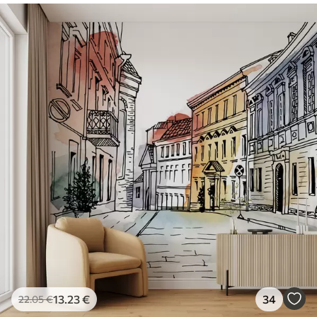
13
.23
€
34
22
.05
€