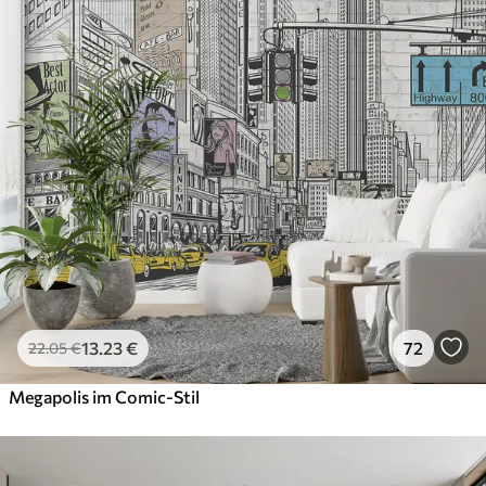
13
.23
€
72
22
.05
€
Megapolis im Comic-Stil