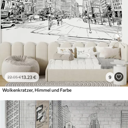
13
.23
€
9
22
.05
€
Wolkenkratzer, Himmel und Farbe