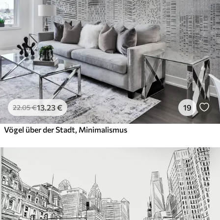
13
.23
€
19
22
.05
€
Vögel über der Stadt, Minimalismus