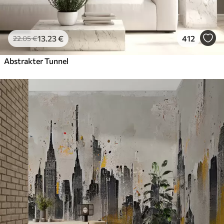
13
.23
€
412
22
.05
€
Abstrakter Tunnel