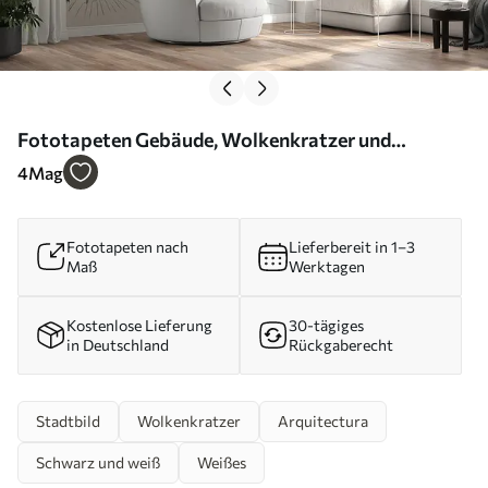
Fototapeten Gebäude, Wolkenkratzer und
Hochhaus N° u29979
4
Mag
Fototapeten nach
Lieferbereit in 1–3
Maß
Werktagen
Kostenlose Lieferung
30-tägiges
in Deutschland
Rückgaberecht
Stadtbild
Wolkenkratzer
Arquitectura
Schwarz und weiß
Weißes