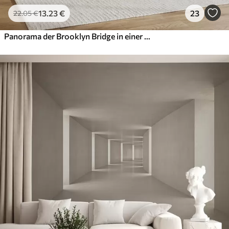
13
.23
€
23
22
.05
€
Panorama der Brooklyn Bridge in einer skizzenhaften Retrotechnik mit Linien und Kratzern