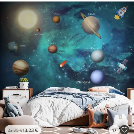
13
.23
€
17
22
.05
€