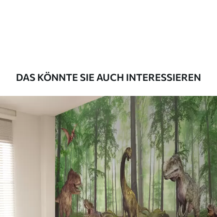
Premium
56
.67
34
.00
€
/m²
Premium-Vinyl
65
.00
39
.00
€
/m²
DAS KÖNNTE SIE AUCH INTERESSIEREN
Peel and Stick
81
.67
49
.00
€
/m²