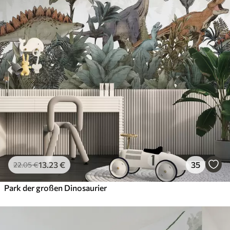
13
.23
€
35
22
.05
€
Park der großen Dinosaurier