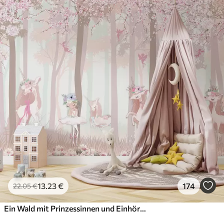
13
.23
€
174
22
.05
€
Ein Wald mit Prinzessinnen und Einhörnern