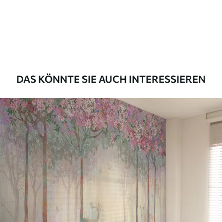
Premium
56
.67
34
.00
€
/m²
Premium-Vinyl
65
.00
39
.00
€
/m²
DAS KÖNNTE SIE AUCH INTERESSIEREN
Peel and Stick
81
.67
49
.00
€
/m²