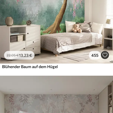
13
.23
€
455
22
.05
€
Blühender Baum auf dem Hügel