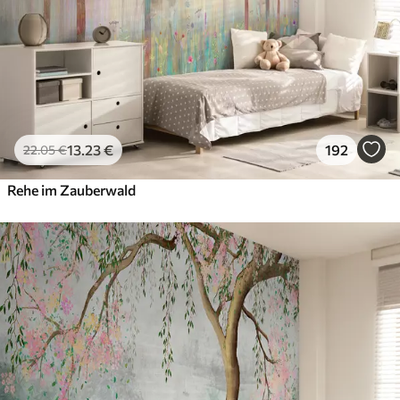
13
.23
€
192
22
.05
€
Rehe im Zauberwald