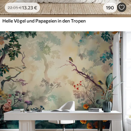
13
.23
€
190
22
.05
€
Helle Vögel und Papageien in den Tropen