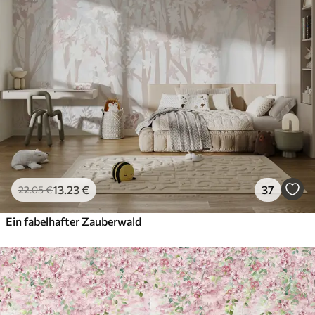
13
.23
€
37
22
.05
€
Ein fabelhafter Zauberwald