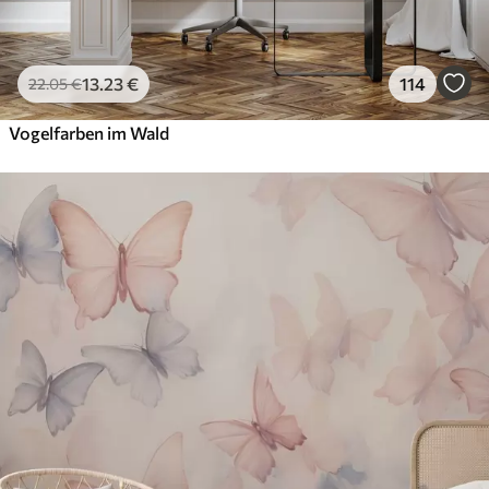
13
.23
€
114
22
.05
€
Vogelfarben im Wald