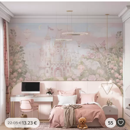
13
.23
€
55
22
.05
€