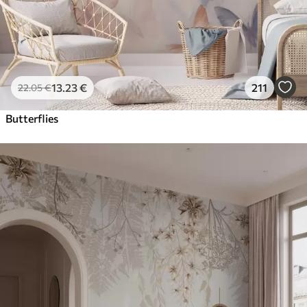
13
.23
€
211
22
.05
€
Butterflies