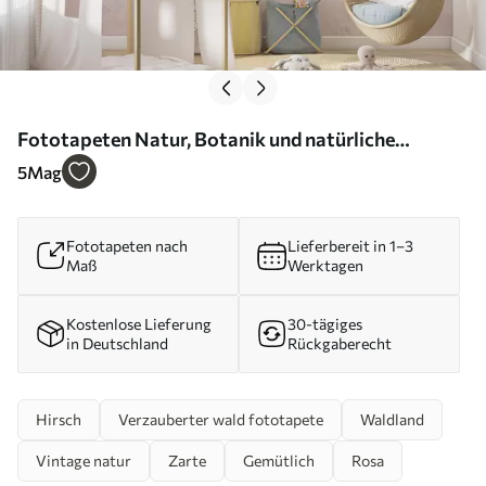
Fototapeten Natur, Botanik und natürliche
Umwelt N° u48629
5
Mag
Fototapeten nach
Lieferbereit in 1–3
Maß
Werktagen
Kostenlose Lieferung
30-tägiges
in Deutschland
Rückgaberecht
Hirsch
Verzauberter wald fototapete
Waldland
Vintage natur
Zarte
Gemütlich
Rosa