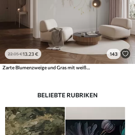
13
.23
€
143
22
.05
€
Zarte Blumenzweige und Gras mit weißen, grauen und beigen Blumen, die über einen hellen Hintergrund fallen
BELIEBTE RUBRIKEN