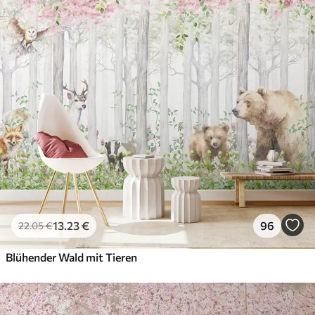
13
.23
€
96
22
.05
€
Blühender Wald mit Tieren