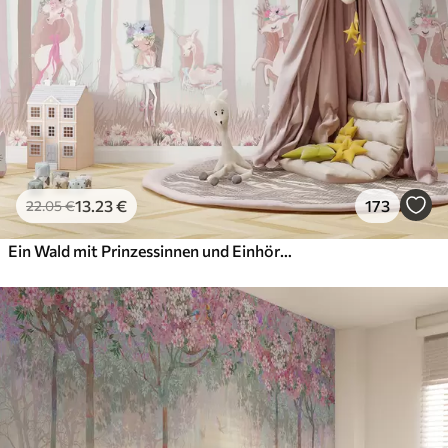
13
.23
€
173
22
.05
€
Ein Wald mit Prinzessinnen und Einhörnern