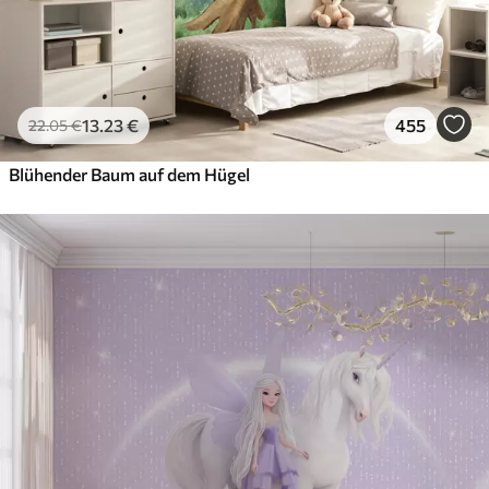
13
.23
€
455
22
.05
€
Blühender Baum auf dem Hügel