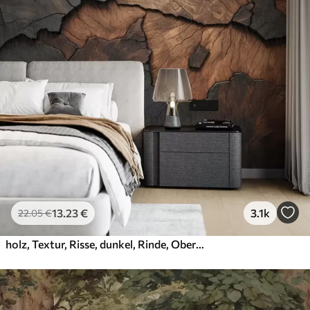
13
.23
€
3.1k
22
.05
€
holz, Textur, Risse, dunkel, Rinde, Oberfläche