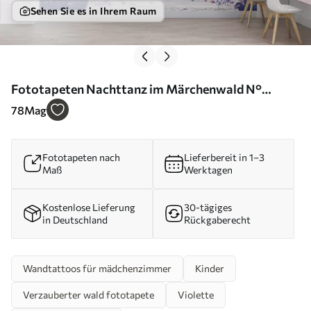
Sehen Sie es in Ihrem Raum
Fototapeten Nachttanz im Märchenwald N°
u73899
78
Mag
Fototapeten nach
Lieferbereit in 1–3
Maß
Werktagen
Kostenlose Lieferung
30-tägiges
in Deutschland
Rückgaberecht
Wandtattoos für mädchenzimmer
Kinder
Verzauberter wald fototapete
Violette