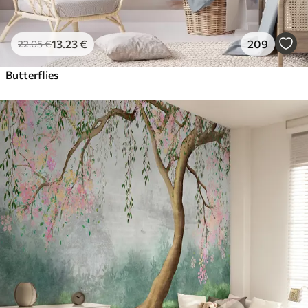
13
.23
€
209
22
.05
€
Butterflies