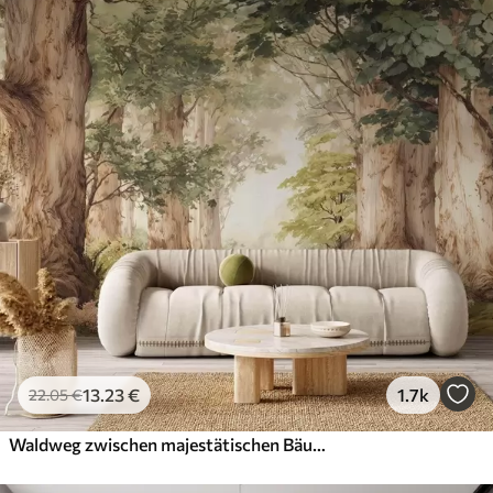
13
.23
€
1.7k
22
.05
€
Waldweg zwischen majestätischen Bäumen im Aquarellstil