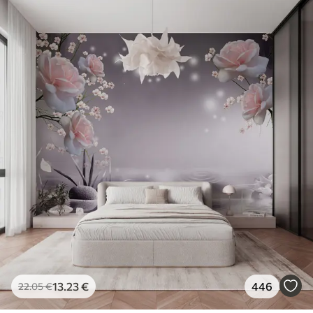
13
.23
€
446
22
.05
€