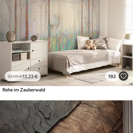
13
.23
€
192
22
.05
€
Rehe im Zauberwald