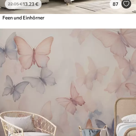
13
.23
€
87
22
.05
€
Feen und Einhörner