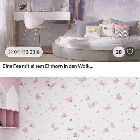
13
.23
€
28
22
.05
€
Eine Fee mit einem Einhorn in den Wolken