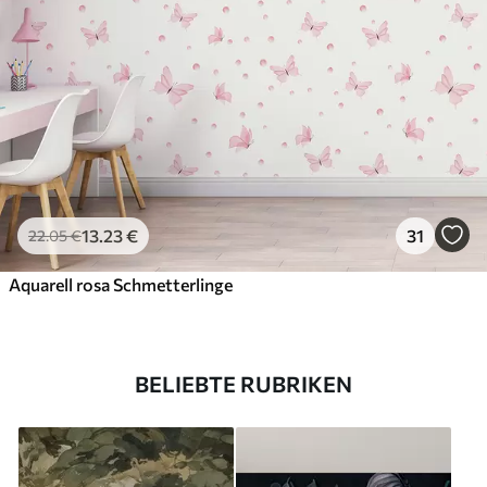
13
.23
€
31
22
.05
€
Aquarell rosa Schmetterlinge
BELIEBTE RUBRIKEN