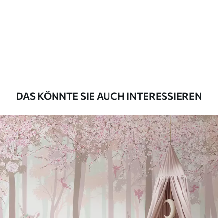
Standard
45
.00
27
.00
€
/m²
Premium
56
.67
34
.00
€
/m²
Premium-Vinyl
DAS KÖNNTE SIE AUCH INTERESSIEREN
65
.00
39
.00
€
/m²
Peel and Stick
81
.67
49
.00
€
/m²