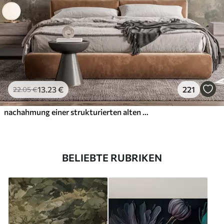
13
.23
€
221
22
.05
€
nachahmung einer strukturierten alten Mauer
BELIEBTE RUBRIKEN