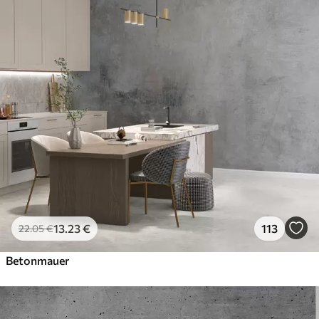
13
.23
€
113
22
.05
€
Betonmauer