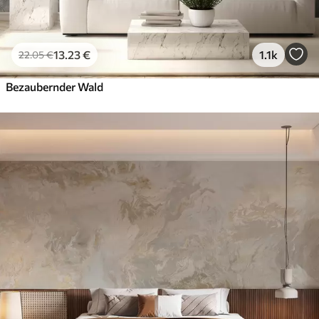
13
.23
€
1.1k
22
.05
€
Bezaubernder Wald