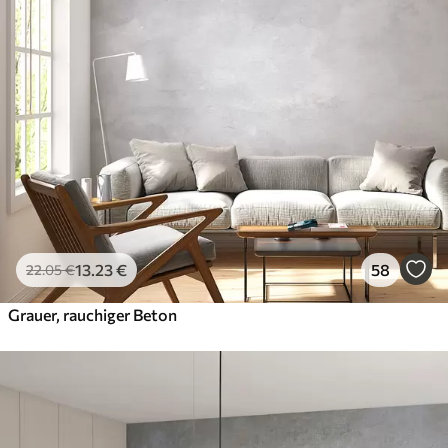
13
.23
€
58
22
.05
€
Grauer, rauchiger Beton