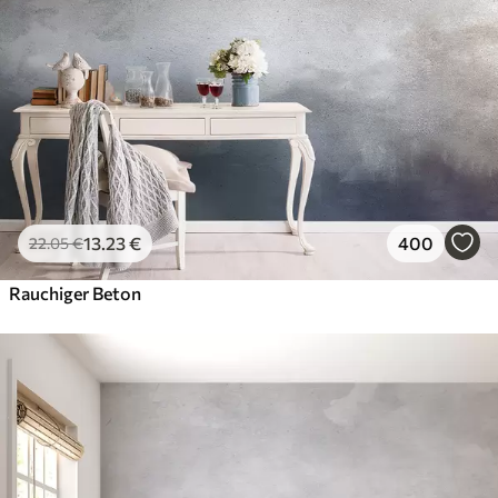
13
.23
€
400
22
.05
€
Rauchiger Beton