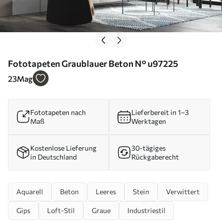
Fototapeten Graublauer Beton N° u97225
23
Mag
Fototapeten nach
Lieferbereit in 1–3
Maß
Werktagen
Kostenlose Lieferung
30-tägiges
in Deutschland
Rückgaberecht
Aquarell
Beton
Leeres
Stein
Verwittert
Gips
Loft-Stil
Graue
Industriestil