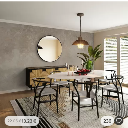
13
.23
€
236
22
.05
€