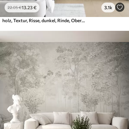
13
.23
€
3.1k
22
.05
€
holz, Textur, Risse, dunkel, Rinde, Oberfläche