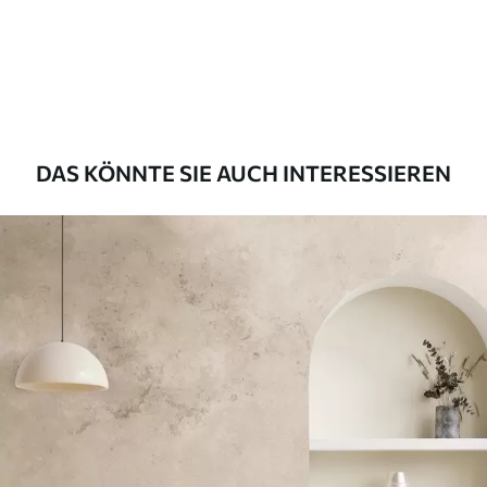
Premium
56
.67
34
.00
€
/m²
Premium-Vinyl
65
.00
39
.00
€
/m²
DAS KÖNNTE SIE AUCH INTERESSIEREN
Peel and Stick
81
.67
49
.00
€
/m²