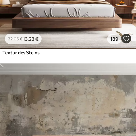
13
.23
€
189
22
.05
€
Textur des Steins