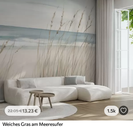
13
.23
€
1.5k
22
.05
€
Weiches Gras am Meeresufer