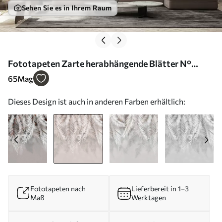
Sehen Sie es in Ihrem Raum
Fototapeten Zarte herabhängende Blätter N°
u48556v5
65
Mag
Dieses Design ist auch in anderen Farben erhältlich:
Fototapeten nach
Lieferbereit in 1–3
Maß
Werktagen