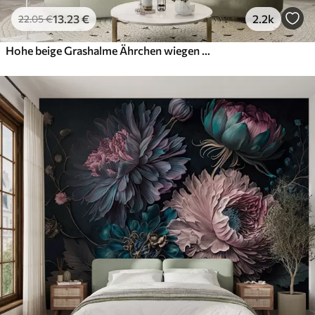
13
.23
€
2.2k
22
.05
€
Hohe beige Grashalme Ährchen wiegen sich im Wind vor einem weichen, hellen Hintergrund