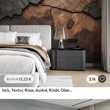
13
.23
€
3.1k
22
.05
€
holz, Textur, Risse, dunkel, Rinde, Oberfläche