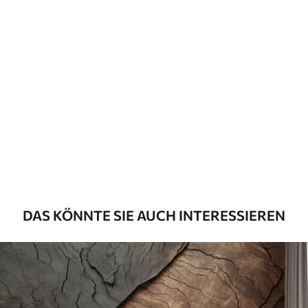
Verlegemethode
Nahtlose Anwendung
Verfügbare Materialien
Standard
45
.00
27
.00
€
/m²
Premium
56
.67
34
.00
€
/m²
Premium-Vinyl
DAS KÖNNTE SIE AUCH INTERESSIEREN
65
.00
39
.00
€
/m²
Peel and Stick
81
.67
49
.00
€
/m²