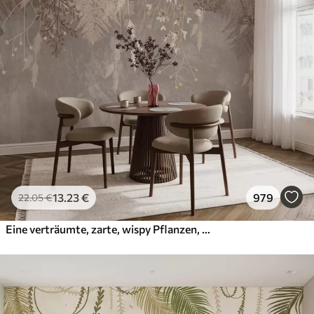
13
.23
€
979
22
.05
€
Eine verträumte, zarte, wispy Pflanzen, Ährchen und Blumen in braunen Pastellfarben vor einem dunstigen, strukturierten Hintergrund