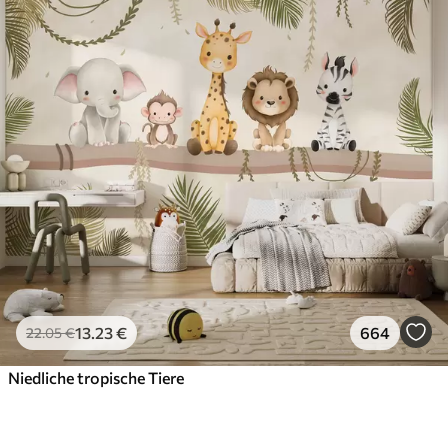
13
.23
€
664
22
.05
€
Niedliche tropische Tiere