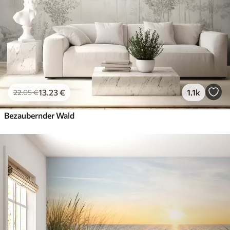
13
.23
€
1.1k
22
.05
€
Bezaubernder Wald