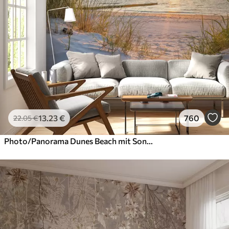
13
.23
€
760
22
.05
€
Photo/Panorama Dunes Beach mit Sonnenuntergang