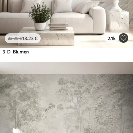
13
.23
€
2.1k
22
.05
€
3-D-Blumen