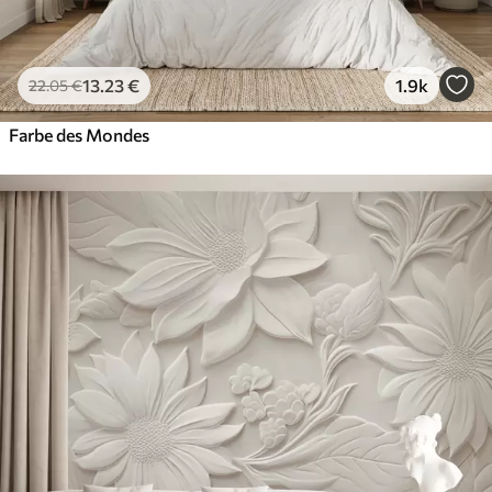
13
.23
€
1.9k
22
.05
€
Farbe des Mondes