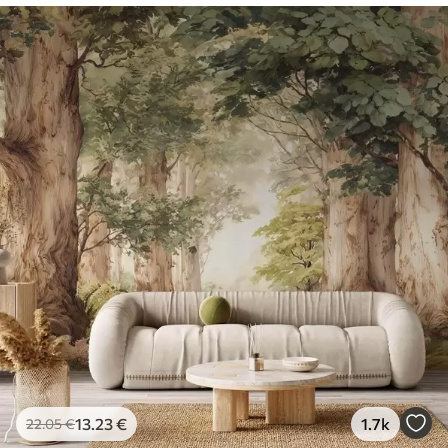
13
.23
€
1.7k
22
.05
€