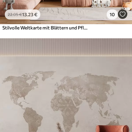
13
.23
€
10
22
.05
€
Stilvolle Weltkarte mit Blättern und Pflanzen