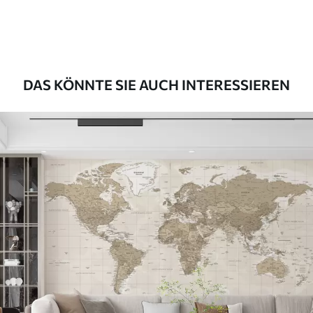
56
.67
34
.00
€
/m²
Premium-Vinyl
65
.00
39
.00
€
/m²
DAS KÖNNTE SIE AUCH INTERESSIEREN
Peel and Stick
81
.67
49
.00
€
/m²