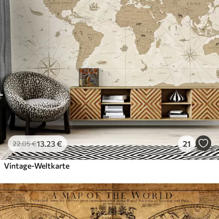
13
.23
€
21
22
.05
€
Vintage-Weltkarte