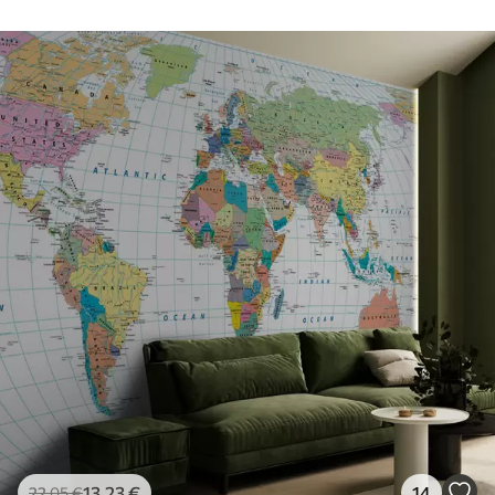
13
.23
€
14
22
.05
€