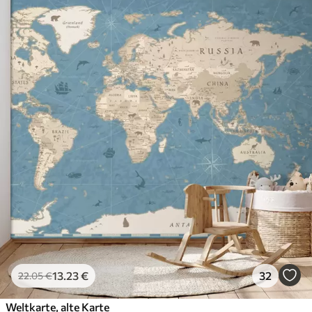
13
.23
€
32
22
.05
€
Weltkarte, alte Karte