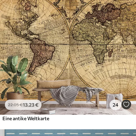
13
.23
€
24
22
.05
€
Eine antike Weltkarte