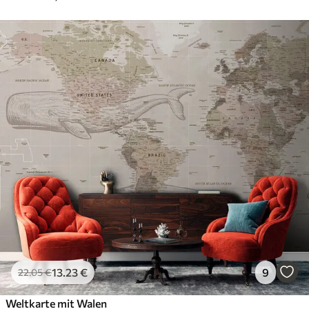
13
.23
€
9
22
.05
€
Weltkarte mit Walen