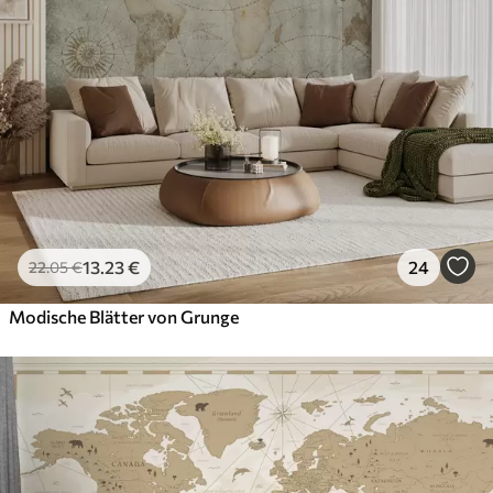
13
.23
€
24
22
.05
€
Modische Blätter von Grunge