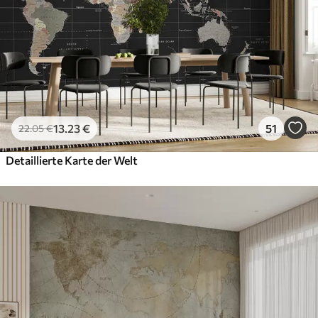
13
.23
€
51
22
.05
€
Detaillierte Karte der Welt