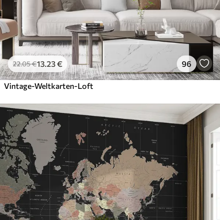
13
.23
€
96
22
.05
€
Vintage-Weltkarten-Loft