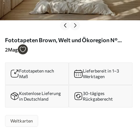
Fototapeten Brown, Welt und Ökoregion N°
u64316
2
Mag
Fototapeten nach
Lieferbereit in 1–3
Maß
Werktagen
Kostenlose Lieferung
30-tägiges
in Deutschland
Rückgaberecht
Weltkarten