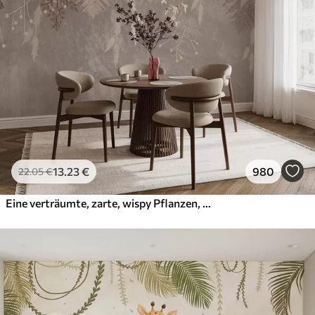
13
.23
€
980
22
.05
€
Eine verträumte, zarte, wispy Pflanzen, Ährchen und Blumen in braunen Pastellfarben vor einem dunstigen, strukturierten Hintergrund