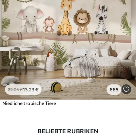
13
.23
€
665
22
.05
€
Niedliche tropische Tiere
BELIEBTE RUBRIKEN