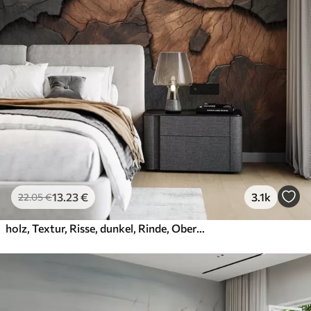
13
.23
€
3.1k
22
.05
€
holz, Textur, Risse, dunkel, Rinde, Oberfläche