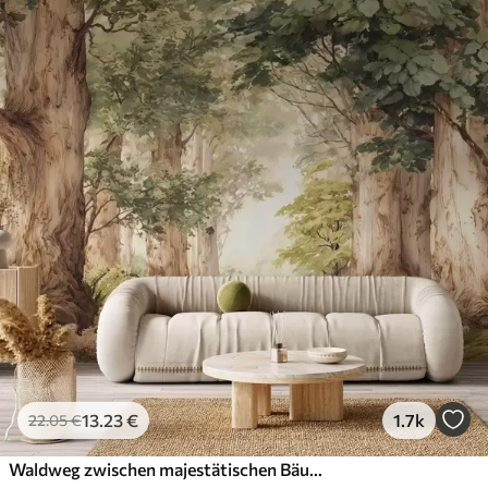
13
.23
€
1.7k
22
.05
€
Waldweg zwischen majestätischen Bäumen im Aquarellstil