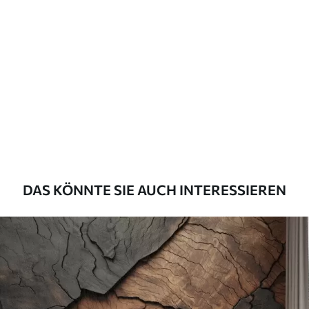
Standard
45
.00
27
.00
€
/m²
Premium
56
.67
34
.00
€
/m²
Premium-Vinyl
65
.00
39
.00
€
/m²
DAS KÖNNTE SIE AUCH INTERESSIEREN
Peel and Stick
81
.67
49
.00
€
/m²