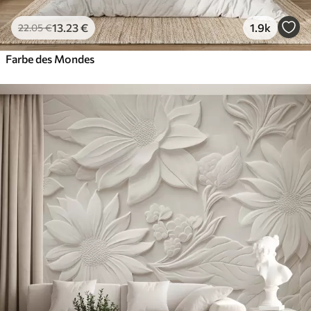
13
.23
€
1.9k
22
.05
€
Farbe des Mondes