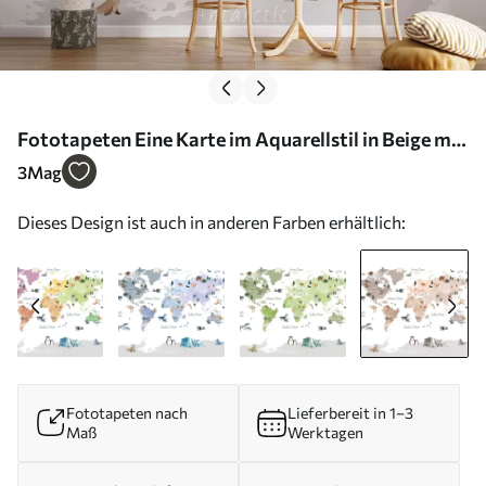
Fototapeten Eine Karte im Aquarellstil in Beige mit
Tieren, Pflanzen und architektonischen Motiven.
3
Mag
Beschriftungen auf Englisch N° c00009env3
Dieses Design ist auch in anderen Farben erhältlich:
Fototapeten nach
Lieferbereit in 1–3
Maß
Werktagen