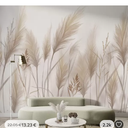
13
.23
€
2.2k
22
.05
€