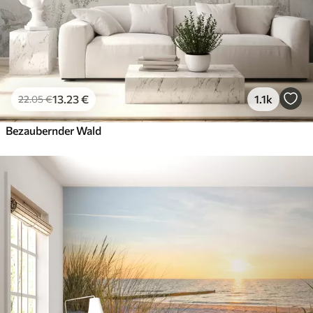
13
.23
€
1.1k
22
.05
€
Bezaubernder Wald