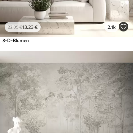
13
.23
€
2.1k
22
.05
€
3-D-Blumen