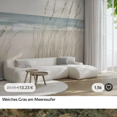
13
.23
€
1.5k
22
.05
€
Weiches Gras am Meeresufer