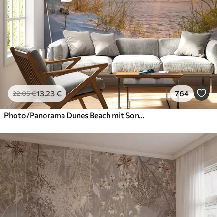
13
.23
€
764
22
.05
€
Photo/Panorama Dunes Beach mit Sonnenuntergang