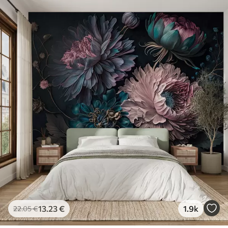
13
.23
€
1.9k
22
.05
€