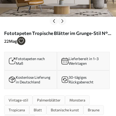
Fototapeten Tropische Blätter im Grunge-Stil N°
u97012d2
22
Mag
Fototapeten nach
Lieferbereit in 1–3
Maß
Werktagen
Kostenlose Lieferung
30-tägiges
in Deutschland
Rückgaberecht
Vintage-stil
Palmenblätter
Monstera
Tropicana
Blatt
Botanische kunst
Braune