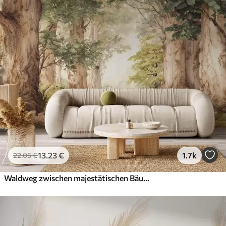
13
.23
€
1.7k
22
.05
€
Waldweg zwischen majestätischen Bäumen im Aquarellstil