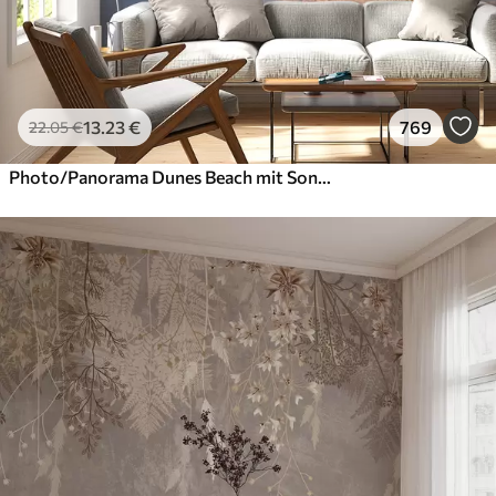
13
.23
€
769
22
.05
€
Photo/Panorama Dunes Beach mit Sonnenuntergang