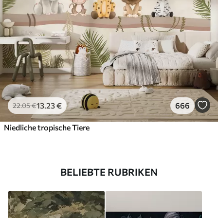
13
.23
€
666
22
.05
€
Niedliche tropische Tiere
BELIEBTE RUBRIKEN