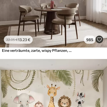
13
.23
€
985
22
.05
€
Eine verträumte, zarte, wispy Pflanzen, Ährchen und Blumen in braunen Pastellfarben vor einem dunstigen, strukturierten Hintergrund