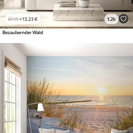
13
.23
€
1.2k
22
.05
€
Bezaubernder Wald