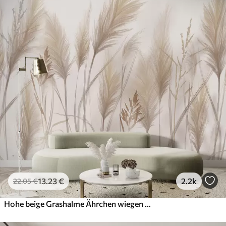
13
.23
€
2.2k
22
.05
€
Hohe beige Grashalme Ährchen wiegen sich im Wind vor einem weichen, hellen Hintergrund