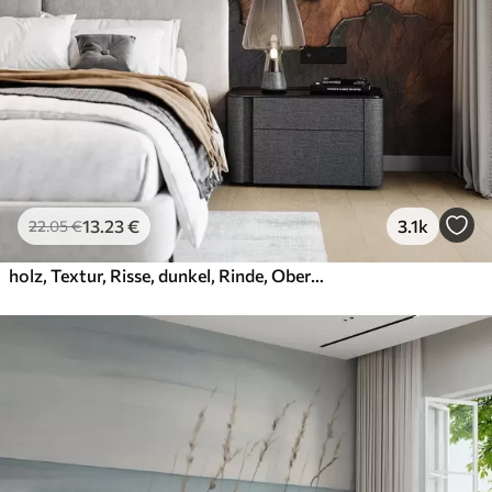
13
.23
€
3.1k
22
.05
€
holz, Textur, Risse, dunkel, Rinde, Oberfläche