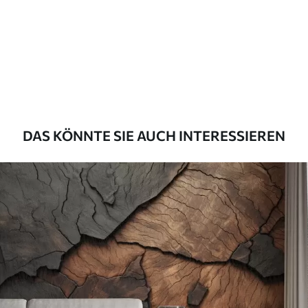
Premium
56
.67
34
.00
€
/m²
Premium-Vinyl
65
.00
39
.00
€
/m²
DAS KÖNNTE SIE AUCH INTERESSIEREN
Peel and Stick
81
.67
49
.00
€
/m²