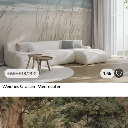
13
.23
€
1.5k
22
.05
€
Weiches Gras am Meeresufer