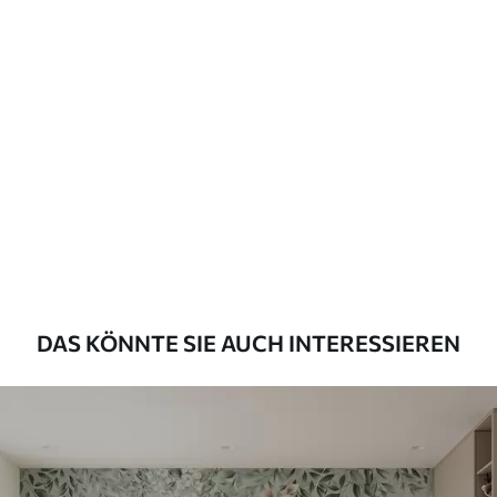
Verfügbare Materialien
Standard
45
.00
27
.00
€
/m²
Premium
56
.67
34
.00
€
/m²
Premium-Vinyl
65
.00
39
.00
€
/m²
DAS KÖNNTE SIE AUCH INTERESSIEREN
Peel and Stick
81
.67
49
.00
€
/m²