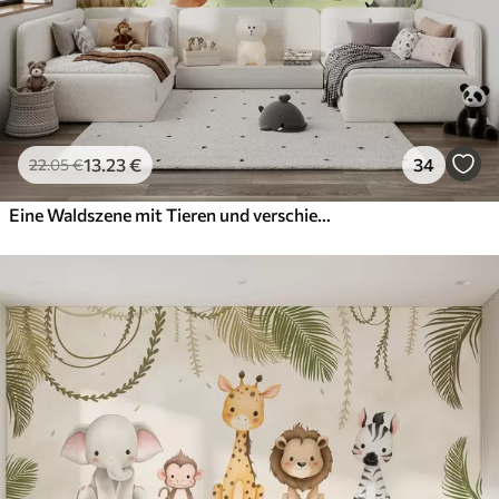
13
.23
€
34
22
.05
€
Eine Waldszene mit Tieren und verschiedenen Kiefern im Hintergrund