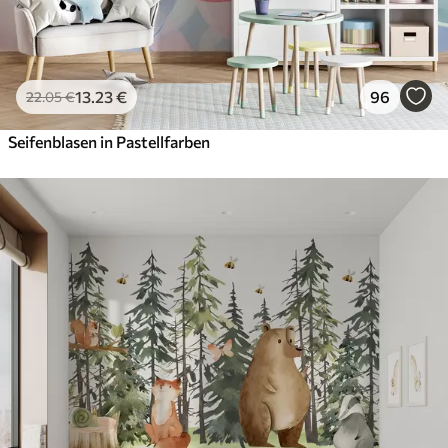
13
.23
€
96
22
.05
€
Seifenblasen in Pastellfarben