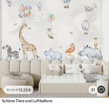
13
.23
€
21
22
.05
€
Schöne Tiere und Luftballons