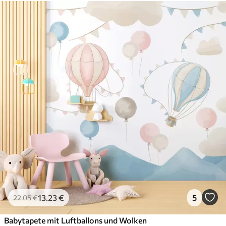
13
.23
€
5
22
.05
€
Babytapete mit Luftballons und Wolken