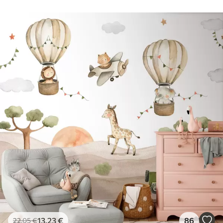
13
.23
€
86
22
.05
€