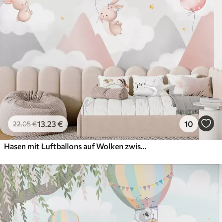
13
.23
€
10
22
.05
€
Hasen mit Luftballons auf Wolken zwischen Berggipfeln