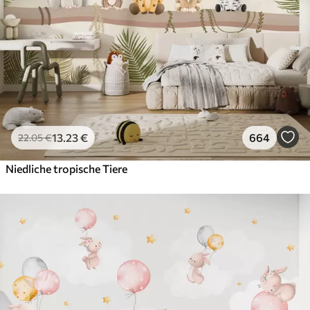
13
.23
€
664
22
.05
€
Niedliche tropische Tiere