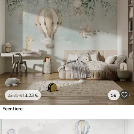
13
.23
€
59
22
.05
€
Feentiere