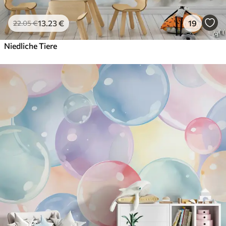
13
.23
€
19
22
.05
€
Niedliche Tiere