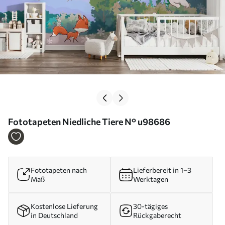
Fototapeten Niedliche Tiere N° u98686
Fototapeten nach
Lieferbereit in 1–3
Maß
Werktagen
Kostenlose Lieferung
30-tägiges
in Deutschland
Rückgaberecht