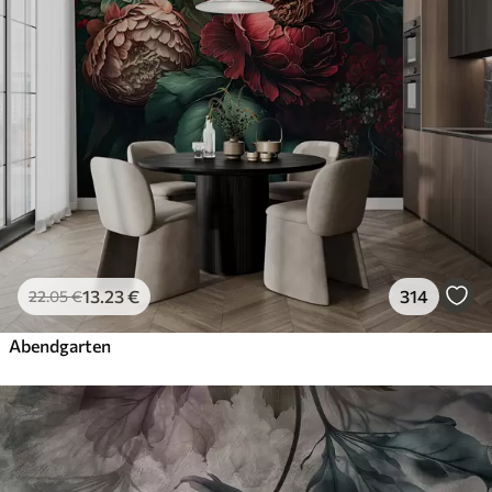
13
.23
€
314
22
.05
€
Abendgarten