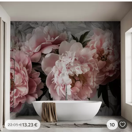
13
.23
€
10
22
.05
€