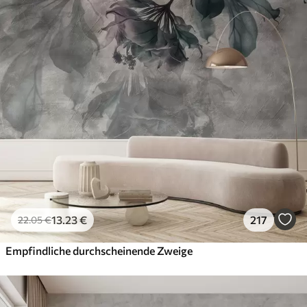
13
.23
€
217
22
.05
€
Empfindliche durchscheinende Zweige