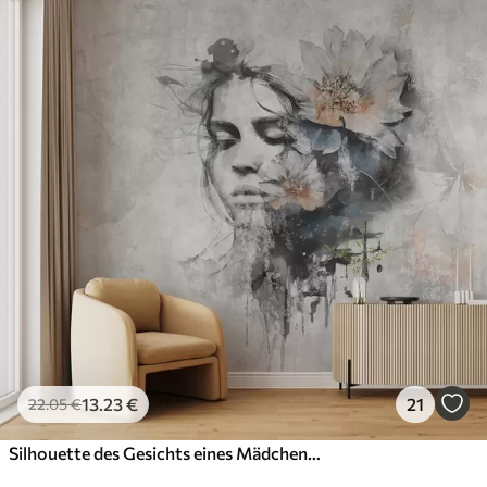
13
.23
€
21
22
.05
€
Silhouette des Gesichts eines Mädchens auf einer Betonwand