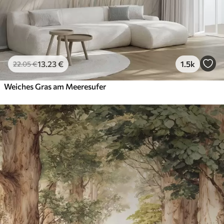
13
.23
€
1.5k
22
.05
€
Weiches Gras am Meeresufer