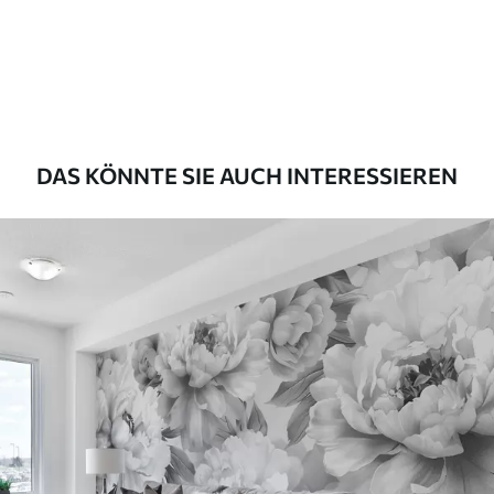
Premium
56
.67
34
.00
€
/m²
Premium-Vinyl
65
.00
39
.00
€
/m²
DAS KÖNNTE SIE AUCH INTERESSIEREN
Peel and Stick
81
.67
49
.00
€
/m²