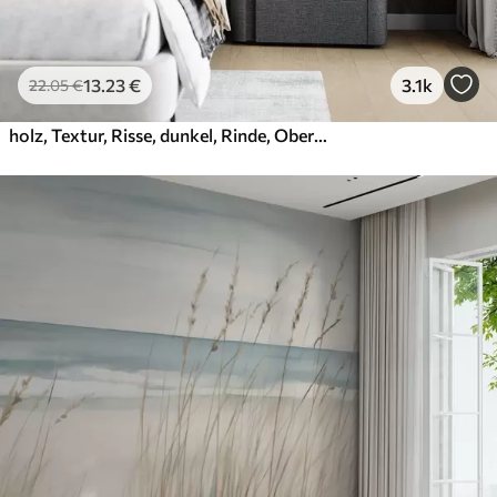
13
.23
€
3.1k
22
.05
€
holz, Textur, Risse, dunkel, Rinde, Oberfläche