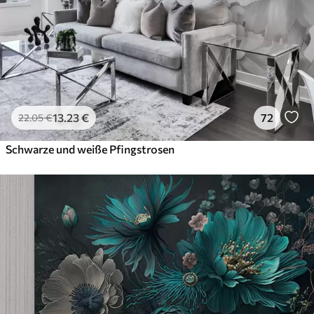
13
.23
€
72
22
.05
€
Schwarze und weiße Pfingstrosen