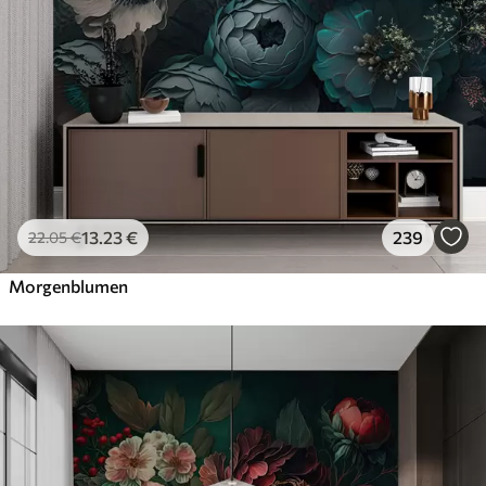
13
.23
€
239
22
.05
€
Morgenblumen