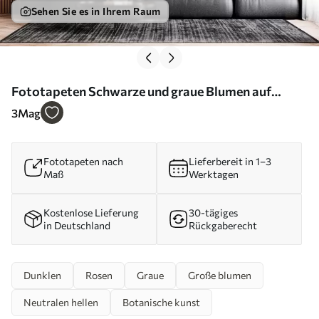
Sehen Sie es in Ihrem Raum
Fototapeten Schwarze und graue Blumen auf
einem dunklen Hintergrund N° w02575
3
Mag
Fototapeten nach
Lieferbereit in 1–3
Maß
Werktagen
Kostenlose Lieferung
30-tägiges
in Deutschland
Rückgaberecht
Dunklen
Rosen
Graue
Große blumen
Neutralen hellen
Botanische kunst