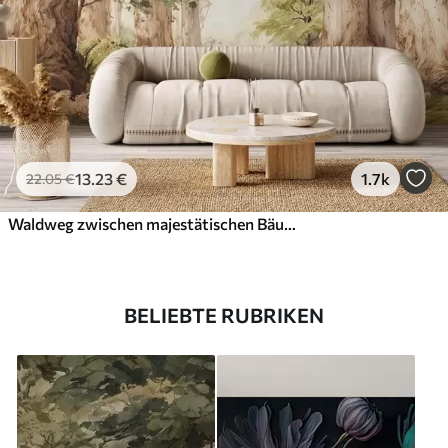
13
.23
€
1.7k
22
.05
€
Waldweg zwischen majestätischen Bäumen im Aquarellstil
BELIEBTE RUBRIKEN