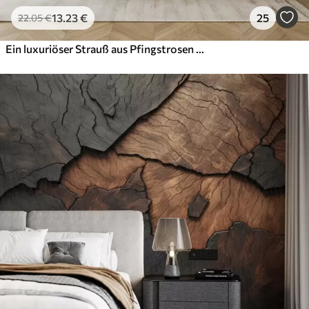
13
.23
€
25
22
.05
€
Ein luxuriöser Strauß aus Pfingstrosen und Blumen in satten Rot-, Rosa- und Cremetönen auf dunklem Hintergrund