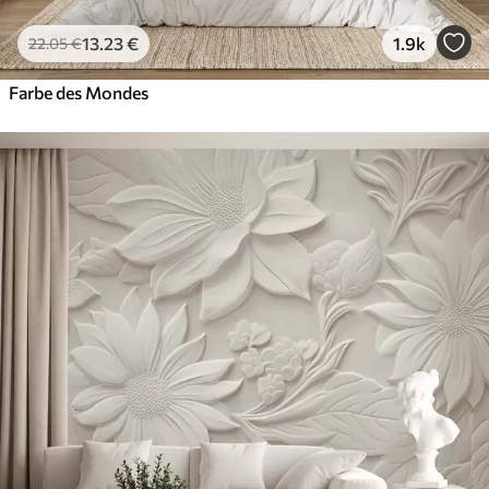
13
.23
€
1.9k
22
.05
€
Farbe des Mondes