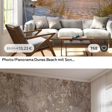
13
.23
€
768
22
.05
€
Photo/Panorama Dunes Beach mit Sonnenuntergang