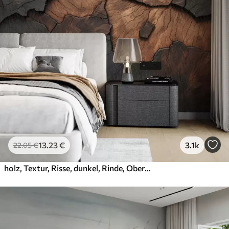
13
.23
€
3.1k
22
.05
€
holz, Textur, Risse, dunkel, Rinde, Oberfläche