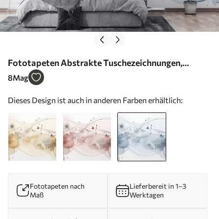
Fototapeten Abstrakte Tuschezeichnungen,
flüssiger Stil, blaue Farbpalette N° w02744v2
8
Mag
Dieses Design ist auch in anderen Farben erhältlich:
Fototapeten nach
Lieferbereit in 1–3
Maß
Werktagen