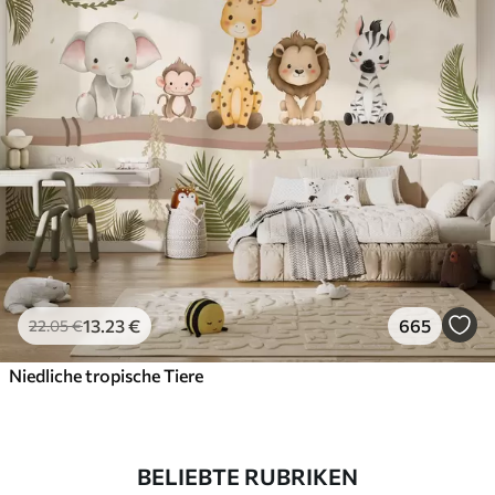
13
.23
€
665
22
.05
€
Niedliche tropische Tiere
BELIEBTE RUBRIKEN