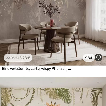
13
.23
€
984
22
.05
€
Eine verträumte, zarte, wispy Pflanzen, Ährchen und Blumen in braunen Pastellfarben vor einem dunstigen, strukturierten Hintergrund