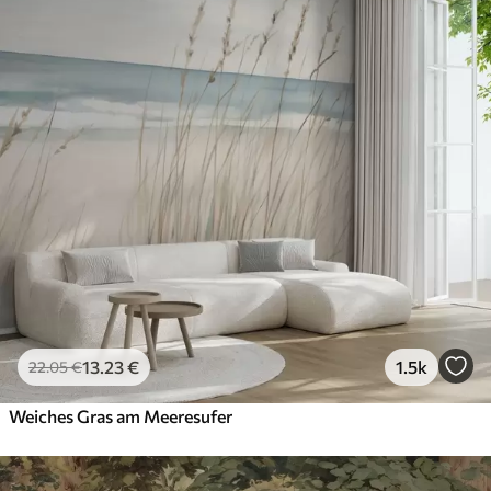
13
.23
€
1.5k
22
.05
€
Weiches Gras am Meeresufer