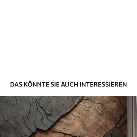
Standard
45
.00
27
.00
€
/m²
Premium
56
.67
34
.00
€
/m²
Premium-Vinyl
65
.00
39
.00
€
/m²
DAS KÖNNTE SIE AUCH INTERESSIEREN
Peel and Stick
81
.67
49
.00
€
/m²