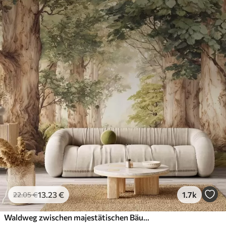
13
.23
€
1.7k
22
.05
€
Waldweg zwischen majestätischen Bäumen im Aquarellstil