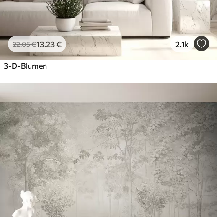
13
.23
€
2.1k
22
.05
€
3-D-Blumen