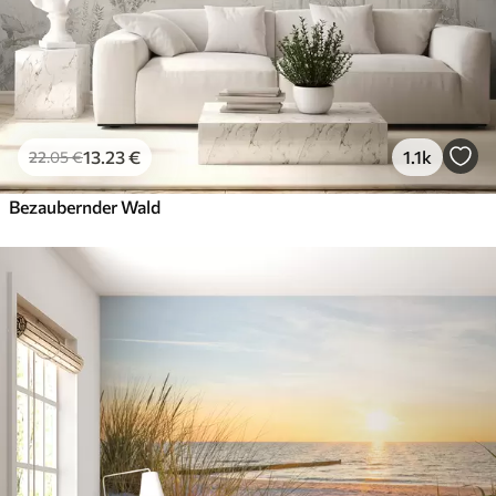
13
.23
€
1.1k
22
.05
€
Bezaubernder Wald