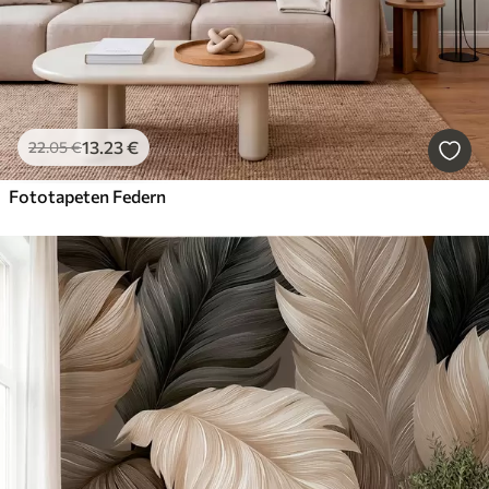
13
.23
€
22
.05
€
Fototapeten Federn