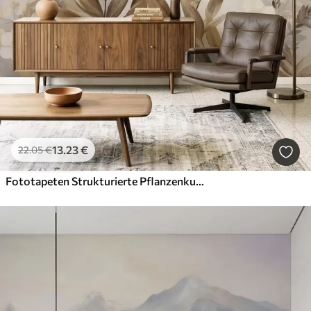
13
.23
€
22
.05
€
Fototapeten Strukturierte Pflanzenkunst, verschiedene Pflanzen und Blätter in Braun- und Beigetönen