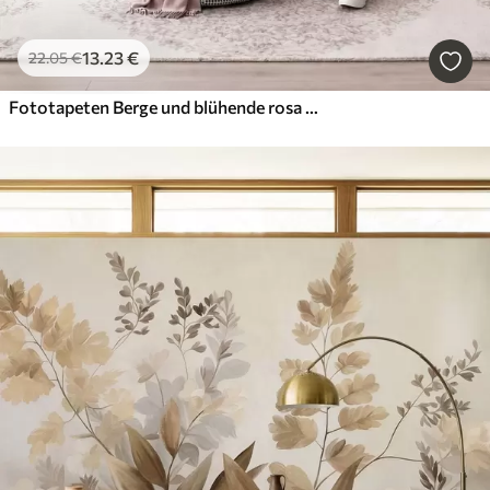
13
.23
€
22
.05
€
Fototapeten Berge und blühende rosa Magnolienzweige, strukturierte Landschaft