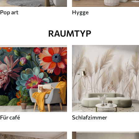
Pop art
Hygge
RAUMTYP
Für café
Schlafzimmer