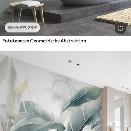
13
.23
€
22
.05
€
Fototapeten Geometrische Abstraktion