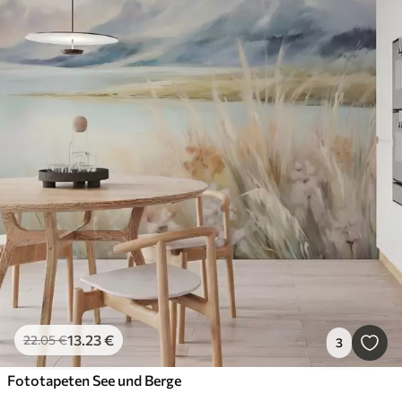
13
.23
€
22
.05
€
3
Fototapeten See und Berge