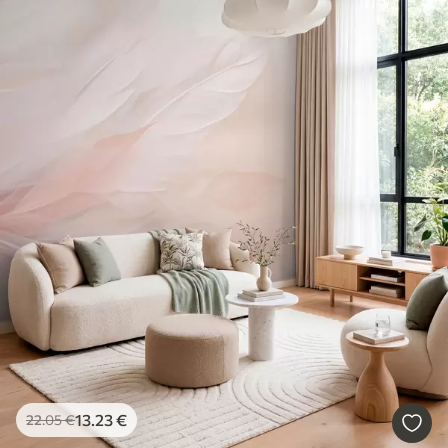
13
.23
€
22
.05
€