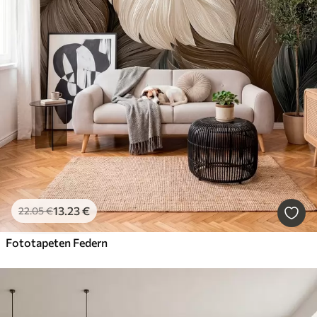
13
.23
€
22
.05
€
Fototapeten Federn