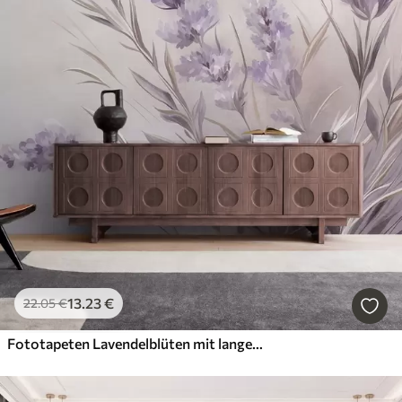
13
.23
€
22
.05
€
Fototapeten Lavendelblüten mit langen Stielen und Blättern, sanfte Pastell-Strukturkunst