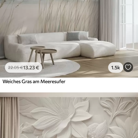
13
.23
€
1.5k
22
.05
€
Weiches Gras am Meeresufer