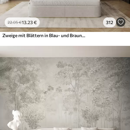
13
.23
€
312
22
.05
€
Zweige mit Blättern in Blau- und Brauntönen, heller Hintergrund, weich und zart, Aquarellstil