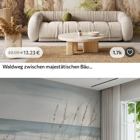
13
.23
€
1.7k
22
.05
€
Waldweg zwischen majestätischen Bäumen im Aquarellstil