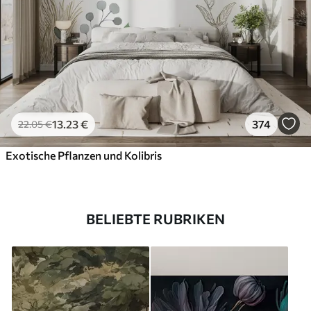
13
.23
€
374
22
.05
€
Exotische Pflanzen und Kolibris
BELIEBTE RUBRIKEN