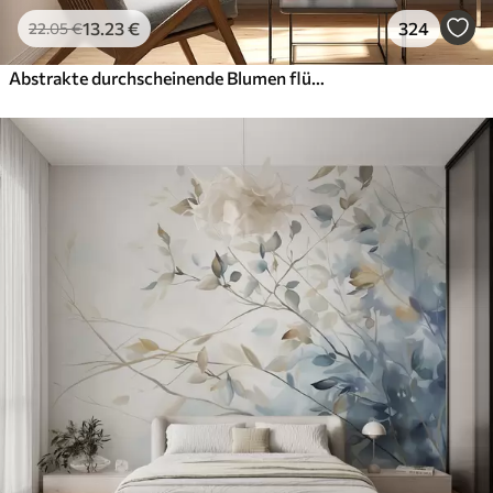
13
.23
€
324
22
.05
€
Abstrakte durchscheinende Blumen flüssige Aquarellfarbe