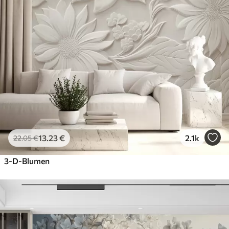
13
.23
€
2.1k
22
.05
€
3-D-Blumen