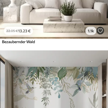
13
.23
€
1.1k
22
.05
€
Bezaubernder Wald