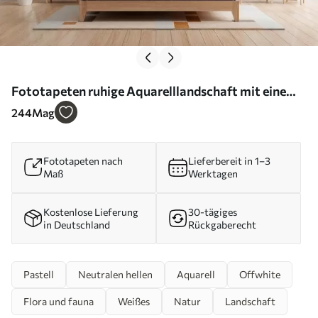
Fototapeten ruhige Aquarelllandschaft mit einem
See und einem blühenden Baum N° w03282
244
Mag
Fototapeten nach
Lieferbereit in 1–3
Maß
Werktagen
Kostenlose Lieferung
30-tägiges
in Deutschland
Rückgaberecht
Pastell
Neutralen hellen
Aquarell
Offwhite
Flora und fauna
Weißes
Natur
Landschaft