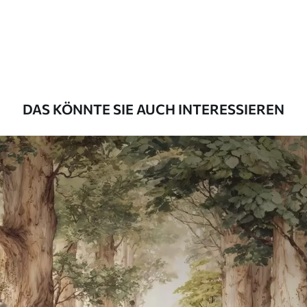
Premium
56
.67
34
.00
€
/m²
Premium-Vinyl
65
.00
39
.00
€
/m²
DAS KÖNNTE SIE AUCH INTERESSIEREN
Peel and Stick
81
.67
49
.00
€
/m²