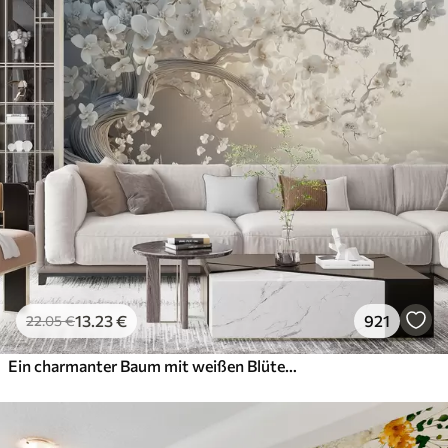
13
.23
€
921
22
.05
€
Ein charmanter Baum mit weißen Blüten vor dem Hintergrund der Wolken in einem interessanten Stil in zarten warmen Farben