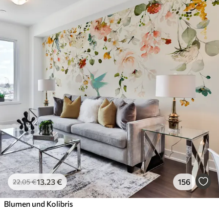
13
.23
€
156
22
.05
€
Blumen und Kolibris