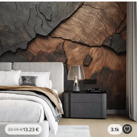
13
.23
€
3.1k
22
.05
€