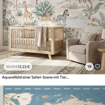
13
.23
€
19
22
.05
€
Aquarellbild einer Safari-Szene mit Tieren in zarten Pastelltönen, darunter eine Giraffe, ein Elefantenbaby, ein Zebra und ein Löwenjunges