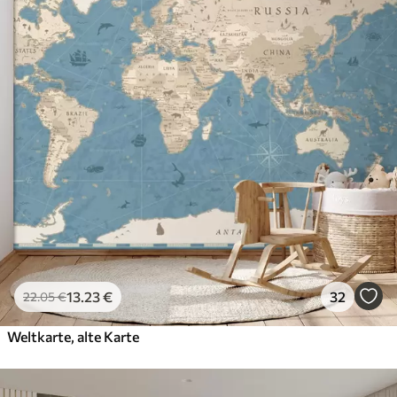
13
.23
€
32
22
.05
€
Weltkarte, alte Karte