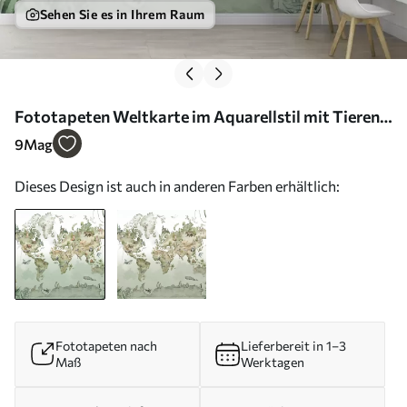
Sehen Sie es in Ihrem Raum
Fototapeten Weltkarte im Aquarellstil mit Tieren
N° w04418
9
Mag
Dieses Design ist auch in anderen Farben erhältlich:
Fototapeten nach
Lieferbereit in 1–3
Maß
Werktagen