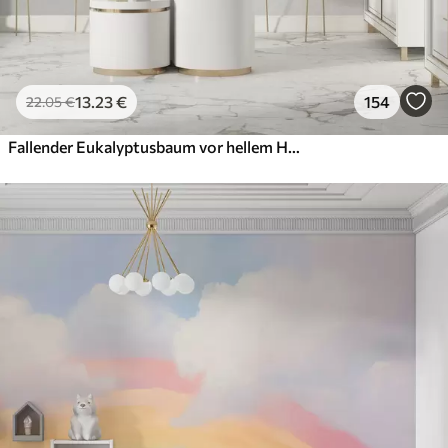
13
.23
€
154
22
.05
€
Fallender Eukalyptusbaum vor hellem Hintergrund