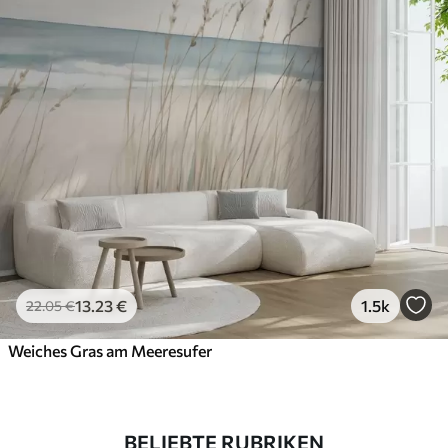
13
.23
€
1.5k
22
.05
€
Weiches Gras am Meeresufer
BELIEBTE RUBRIKEN