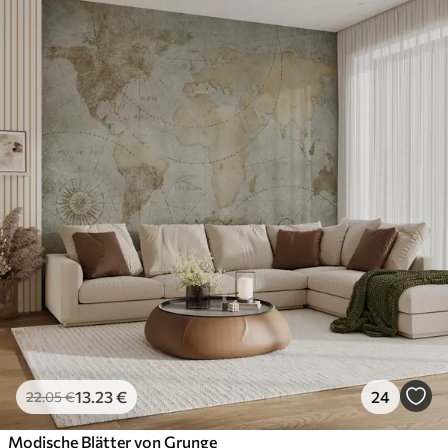
13
.23
€
24
22
.05
€
Modische Blätter von Grunge