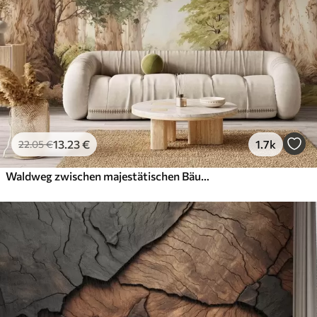
13
.23
€
1.7k
22
.05
€
Waldweg zwischen majestätischen Bäumen im Aquarellstil