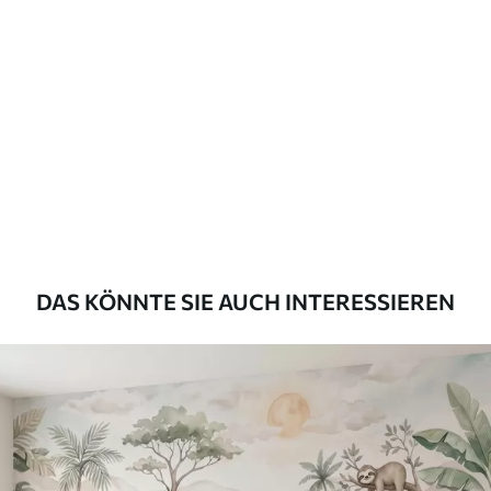
Standard
45
.00
27
.00
€
/m²
Premium
56
.67
34
.00
€
/m²
Premium-Vinyl
65
.00
39
.00
€
/m²
DAS KÖNNTE SIE AUCH INTERESSIEREN
Peel and Stick
81
.67
49
.00
€
/m²