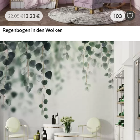
13
.23
€
103
22
.05
€
Regenbogen in den Wolken