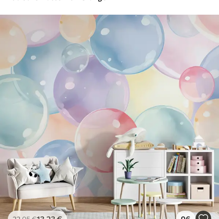
13
.23
€
96
22
.05
€