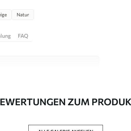
ige
Natur
hlung
FAQ
igen Materialien, die für unterschiedliche
 sind. Weitere Informationen erhalten Sie
passungsprozesses.
EWERTUNGEN ZUM PRODU