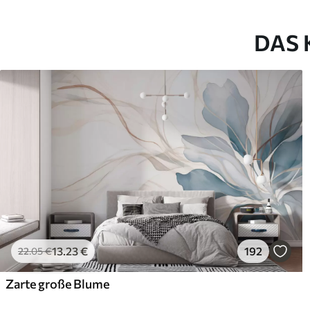
DAS 
13
.23
€
192
22
.05
€
Zarte große Blume