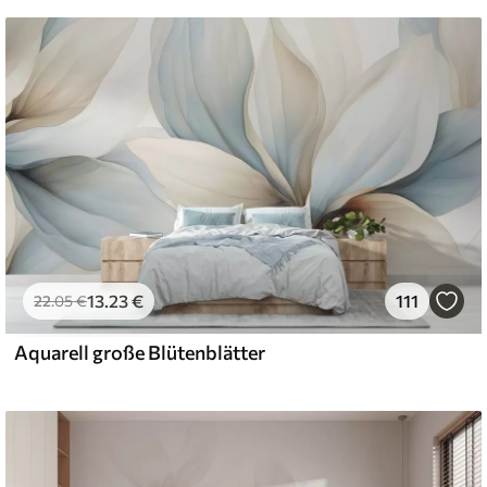
13
.23
€
111
22
.05
€
Aquarell große Blütenblätter