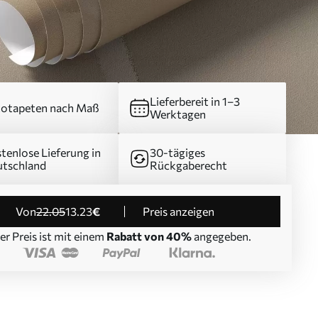
Lieferbereit in 1–3
otapeten nach Maß
Werktagen
tenlose Lieferung in
30-tägiges
tschland
Rückgaberecht
von
22
.05
13
.23
€
Preis anzeigen
er Preis ist mit einem
Rabatt von 40%
angegeben.