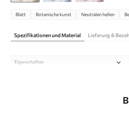
Blatt
Botanische kunst
Neutralen hellen
Be
Spezifikationen und Material
Lieferung & Beza
Eigenschaften
Material
Wählen Sie aus drei hochwert
Räume und Budgets geeignet
unten oder während des An
B
Autor
Designstudio Uwalls
Artikel Nummer
w05108