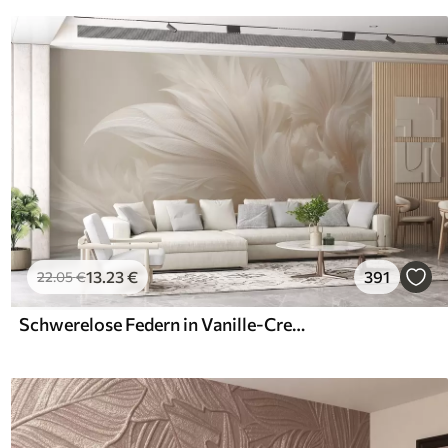
13
.23
€
391
22
.05
€
Schwerelose Federn in Vanille-Creme-Tönen