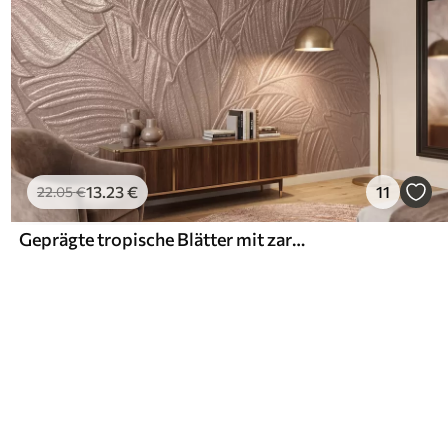
13
.23
€
11
22
.05
€
Geprägte tropische Blätter mit zartem Relief in warmen Beigetönen