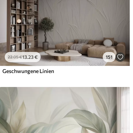
13
.23
€
151
22
.05
€
Geschwungene Linien