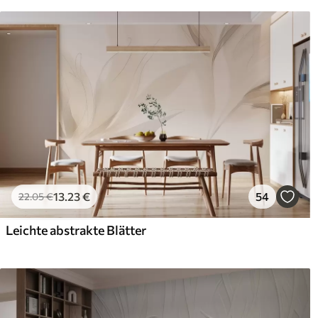
13
.23
€
54
22
.05
€
Leichte abstrakte Blätter