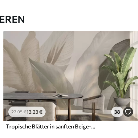
IEREN
13
.23
€
38
22
.05
€
Tropische Blätter in sanften Beige- und Grüntönen, mit Aquarell-Effekt und sanften Farbübergängen