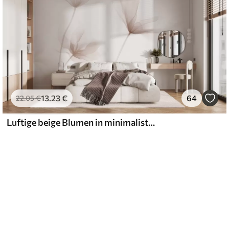
13
.23
€
64
22
.05
€
Luftige beige Blumen in minimalistischem, hellem Stil