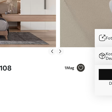
Fot
Kos
Deu
5108
1
Mag
D