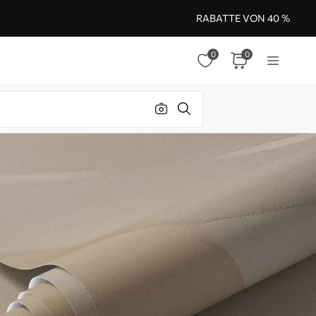
RABATTE VON 40 %
0
0