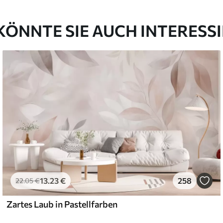
KÖNNTE SIE AUCH INTERESS
13
.23
€
258
22
.05
€
Zartes Laub in Pastellfarben