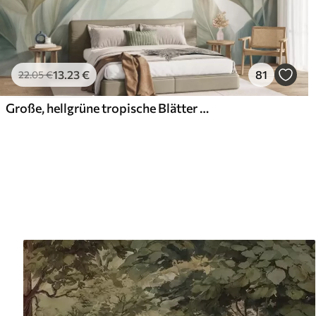
13
.23
€
81
22
.05
€
Große, hellgrüne tropische Blätter in sanften Pastelltönen, strukturierte Kunst