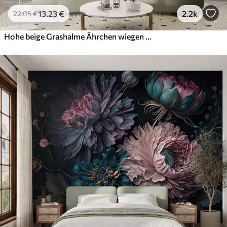
13
.23
€
2.2k
22
.05
€
Hohe beige Grashalme Ährchen wiegen sich im Wind vor einem weichen, hellen Hintergrund