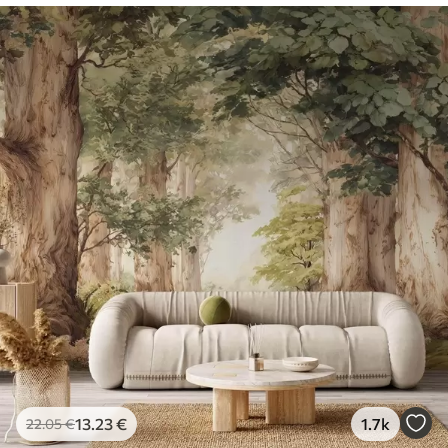
13
.23
€
1.7k
22
.05
€