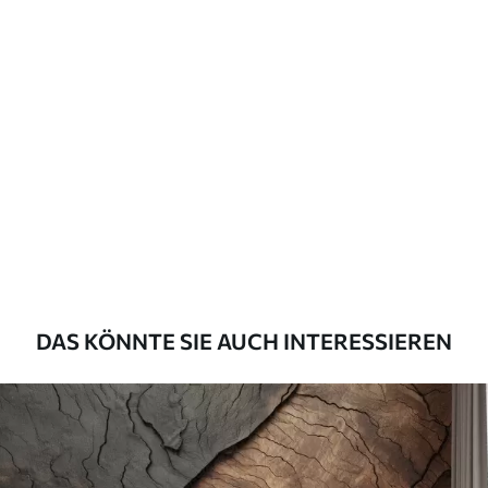
Verfügbare Materialien
Standard
45
.00
27
.00
€
/m²
Premium
56
.67
34
.00
€
/m²
Premium-Vinyl
65
.00
39
.00
€
/m²
DAS KÖNNTE SIE AUCH INTERESSIEREN
Peel and Stick
81
.67
49
.00
€
/m²