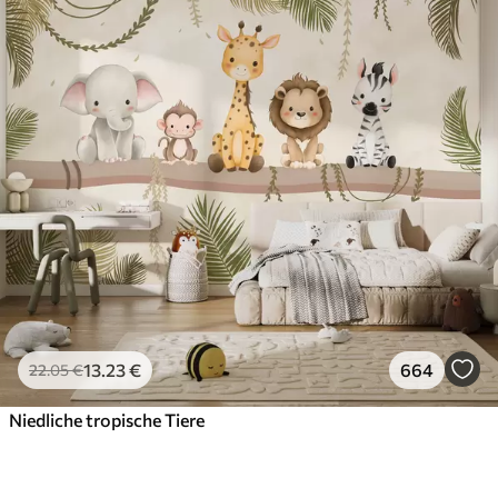
13
.23
€
664
22
.05
€
Niedliche tropische Tiere