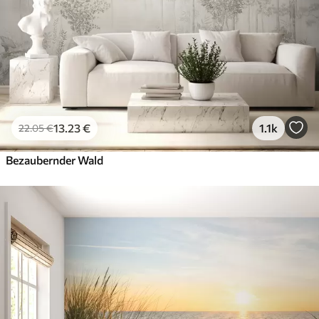
13
.23
€
1.1k
22
.05
€
Bezaubernder Wald