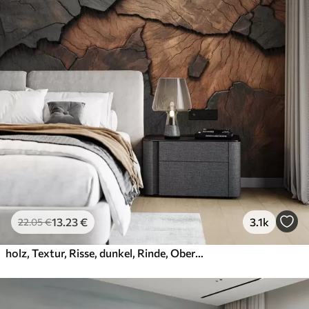
13
.23
€
3.1k
22
.05
€
holz, Textur, Risse, dunkel, Rinde, Oberfläche