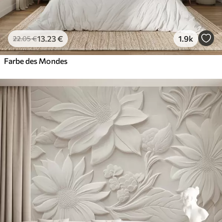
13
.23
€
1.9k
22
.05
€
Farbe des Mondes