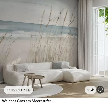
13
.23
€
1.5k
22
.05
€
Weiches Gras am Meeresufer