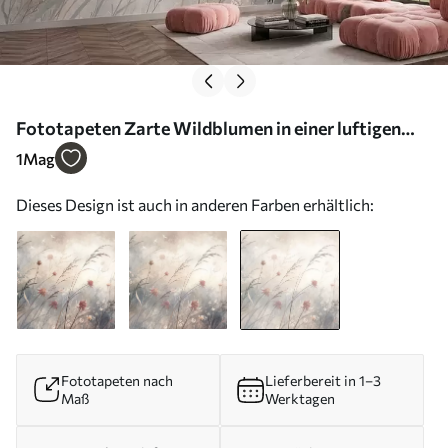
Fototapeten Zarte Wildblumen in einer luftigen
Komposition N° w05538v2
1
Mag
Dieses Design ist auch in anderen Farben erhältlich:
Fototapeten nach
Lieferbereit in 1–3
Maß
Werktagen