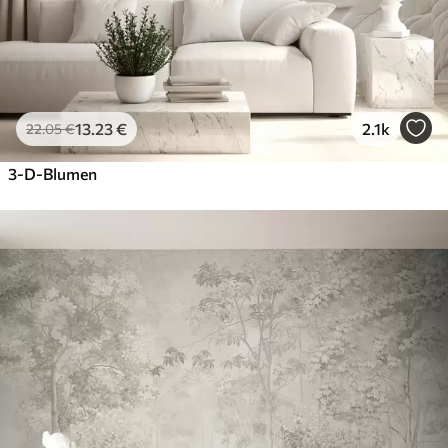
13
.23
€
2.1k
22
.05
€
3-D-Blumen