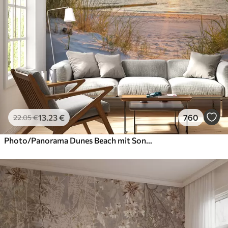
13
.23
€
760
22
.05
€
Photo/Panorama Dunes Beach mit Sonnenuntergang