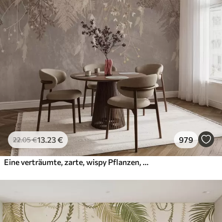
13
.23
€
979
22
.05
€
Eine verträumte, zarte, wispy Pflanzen, Ährchen und Blumen in braunen Pastellfarben vor einem dunstigen, strukturierten Hintergrund