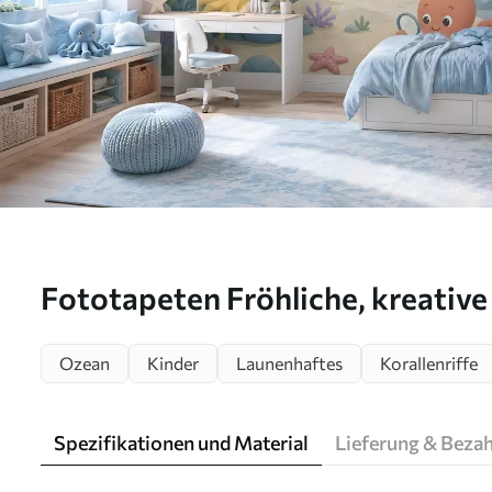
Fototapeten Fröhliche, kreative
Unterwasserwelt N° w05568
Ozean
Kinder
Launenhaftes
Korallenriffe
Spezifikationen und Material
Lieferung & Beza