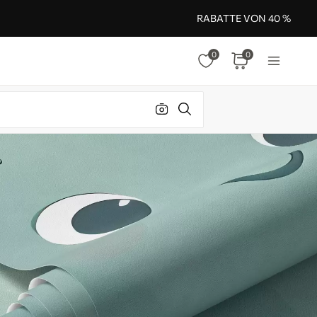
RABATTE VON 40 %
0
0