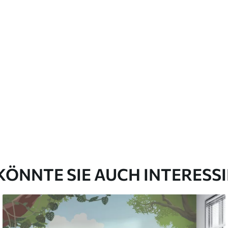
emium
67
34
.00
€
/m²
l and Stick
67
49
.00
€
/m²
KÖNNTE SIE AUCH INTERESS