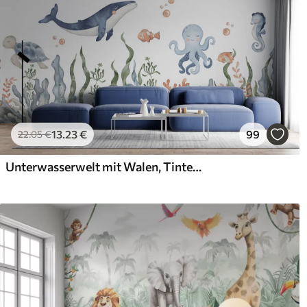
13
.23
€
99
22
.05
€
Unterwasserwelt mit Walen, Tintenfischen und Schildkröten