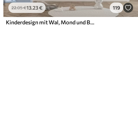
13
.23
€
119
22
.05
€
Kinderdesign mit Wal, Mond und Boot mit Kindern