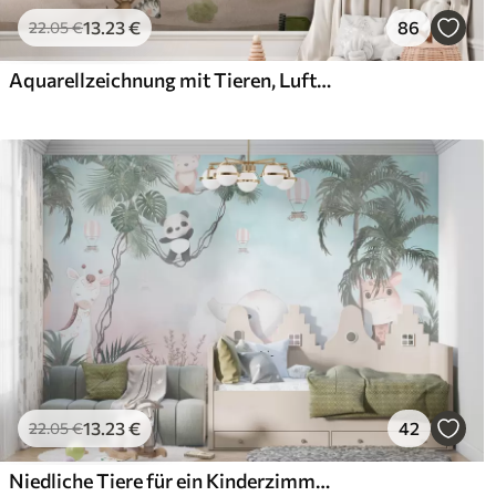
13
.23
€
86
22
.05
€
Aquarellzeichnung mit Tieren, Luftballons, Flugzeug und Auto
13
.23
€
42
22
.05
€
Niedliche Tiere für ein Kinderzimmer