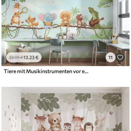
13
.23
€
11
22
.05
€
Tiere mit Musikinstrumenten vor einer tropischen Landschaft