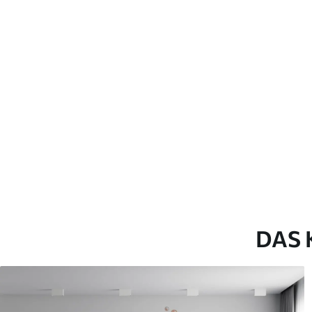
Verlegemethode
Nahtlose Anwendung
Verfügbare Materialien
Standard
Pr
45
.00
56
.
27
.00
€
/m²
Premium-Vinyl
Pee
65
.00
81
.
39
.00
€
/m²
DAS 