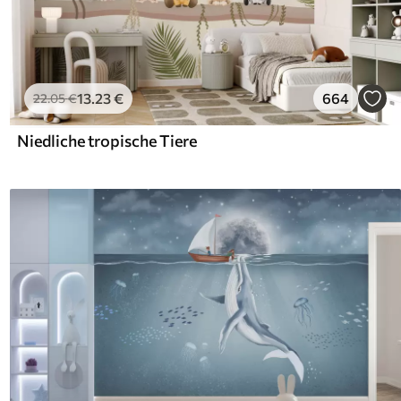
13
.23
€
664
22
.05
€
Niedliche tropische Tiere