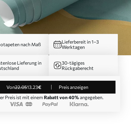
Lieferbereit in 1–3
otapeten nach Maß
Werktagen
tenlose Lieferung in
30-tägiges
tschland
Rückgaberecht
von
22
.05
13
.23
€
Preis anzeigen
er Preis ist mit einem
Rabatt von 40%
angegeben.