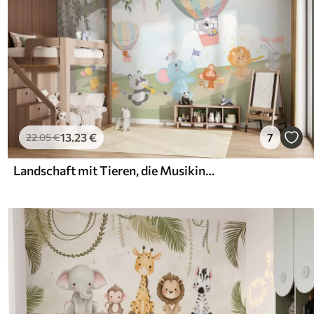
13
.23
€
7
22
.05
€
Landschaft mit Tieren, die Musikinstrumente spielen