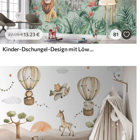
13
.23
€
81
22
.05
€
Kinder-Dschungel-Design mit Löwe, Giraffe, Elefant und Papageien