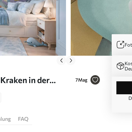
Fot
Kos
Deu
 Kraken in der
7
Mag
D
hlung
FAQ