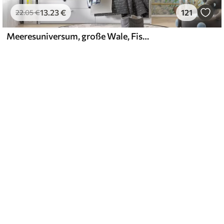
13
.23
€
121
22
.05
€
Meeresuniversum, große Wale, Fische und Schildkröten