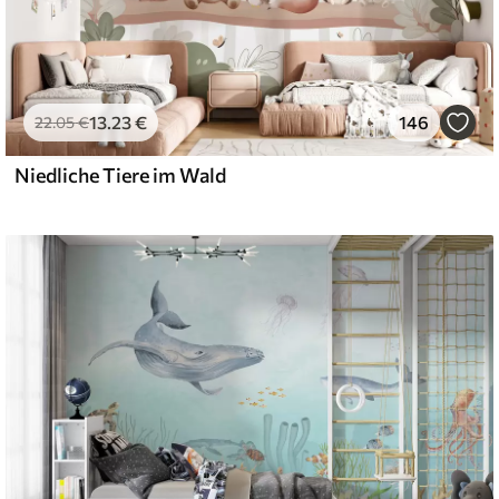
13
.23
€
146
22
.05
€
Niedliche Tiere im Wald