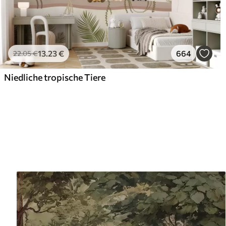
13
.23
€
664
22
.05
€
Niedliche tropische Tiere