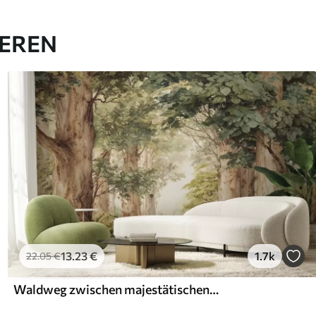
IEREN
13
.23
€
1.7k
22
.05
€
Waldweg zwischen majestätischen Bäumen im Aquarellstil