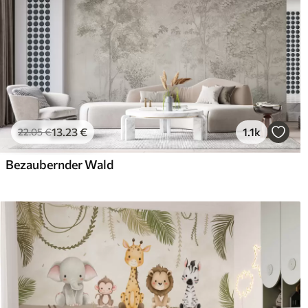
13
.23
€
1.1k
22
.05
€
Bezaubernder Wald