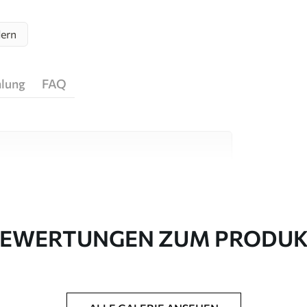
ern
hlung
FAQ
igen Materialien, die für unterschiedliche
 sind. Weitere Informationen erhalten Sie
passungsprozesses.
EWERTUNGEN ZUM PRODU