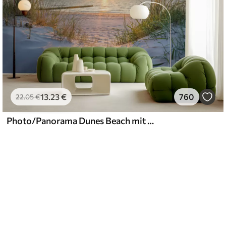
13
.23
€
760
22
.05
€
Photo/Panorama Dunes Beach mit Sonnenuntergang