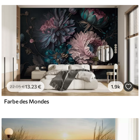
13
.23
€
1.9k
22
.05
€
Farbe des Mondes