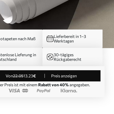
Lieferbereit in 1–3
otapeten nach Maß
Werktagen
tenlose Lieferung in
30-tägiges
tschland
Rückgaberecht
von
22
.05
13
.23
€
Preis anzeigen
er Preis ist mit einem
Rabatt von 40%
angegeben.