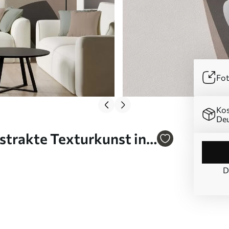
Fot
Kos
Deu
strakte Texturkunst in
51v1
D