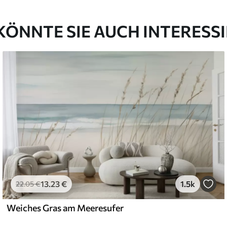
KÖNNTE SIE AUCH INTERESS
13
.23
€
1.5k
22
.05
€
Weiches Gras am Meeresufer