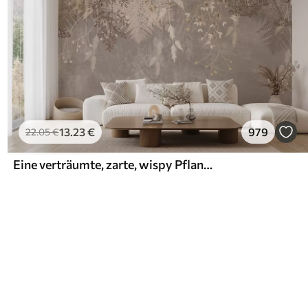
13
.23
€
979
22
.05
€
Eine verträumte, zarte, wispy Pflanzen, Ährchen und Blumen in braunen Pastellfarben vor einem dunstigen, strukturierten Hintergrund