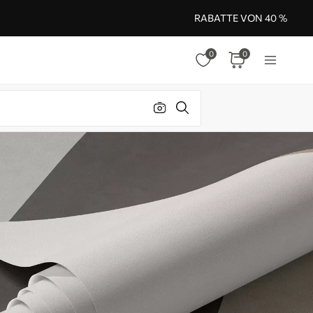
RABATTE VON 40 %
0
0