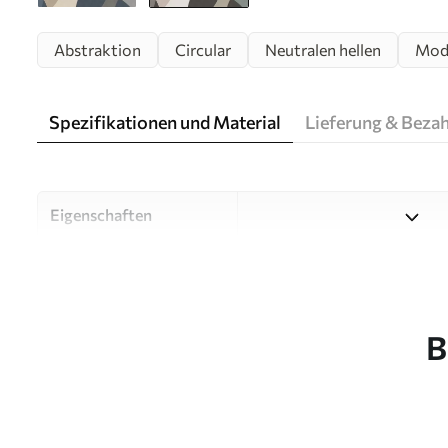
Abstraktion
Circular
Neutralen hellen
Mod
Spezifikationen und Material
Lieferung & Beza
Eigenschaften
Material
Wählen Sie aus drei hochwert
Räume und Budgets geeignet
unten oder während des An
B
Autor
Designstudio Uwalls
Artikel Nummer
w05751v1