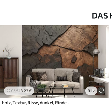
DAS 
13
.23
€
3.1k
22
.05
€
holz, Textur, Risse, dunkel, Rinde, Oberfläche