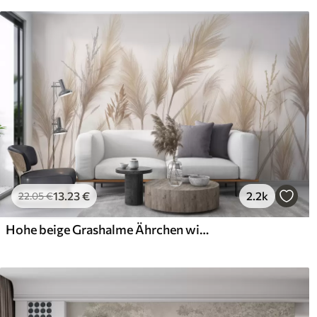
13
.23
€
2.2k
22
.05
€
Hohe beige Grashalme Ährchen wiegen sich im Wind vor einem weichen, hellen Hintergrund