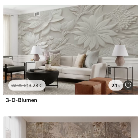
13
.23
€
2.1k
22
.05
€
3-D-Blumen