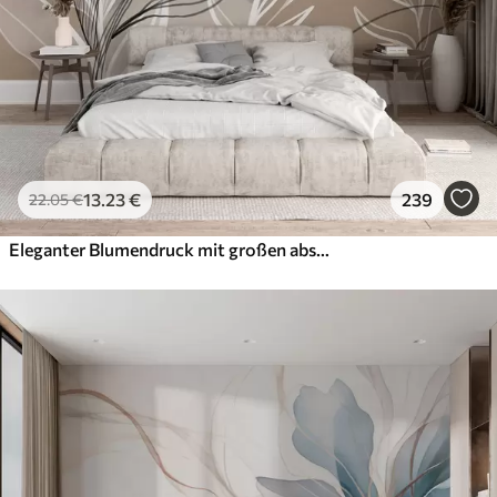
13
.23
€
239
22
.05
€
Eleganter Blumendruck mit großen abstrakten Linienblüten und Blättern in Grau- und Beigetönen auf hellem Hintergrund