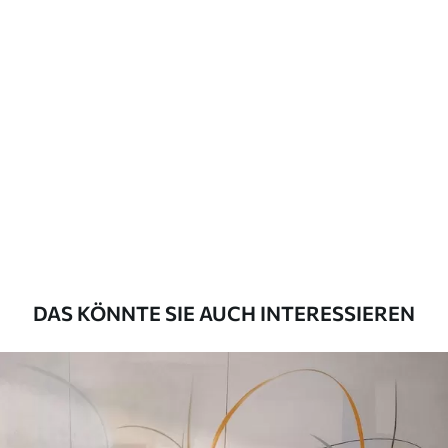
Verfügbare Materialien
Standard
45
.00
27
.00
€
/m²
Premium
56
.67
34
.00
€
/m²
Premium-Vinyl
65
.00
39
.00
€
/m²
DAS KÖNNTE SIE AUCH INTERESSIEREN
Peel and Stick
81
.67
49
.00
€
/m²