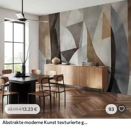
13
.23
€
93
22
.05
€
Abstrakte moderne Kunst texturierte geometrische Formen in Braun-, Grau- und Beigetönen