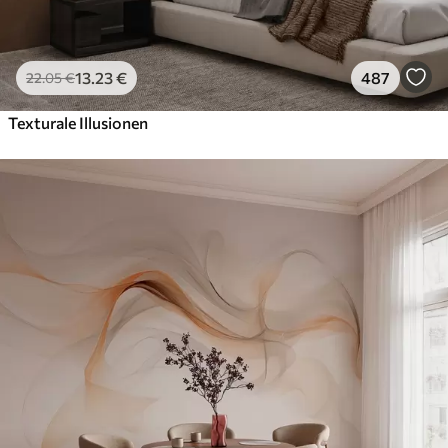
13
.23
€
487
22
.05
€
Texturale Illusionen