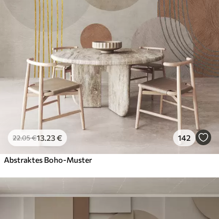
13
.23
€
142
22
.05
€
Abstraktes Boho-Muster