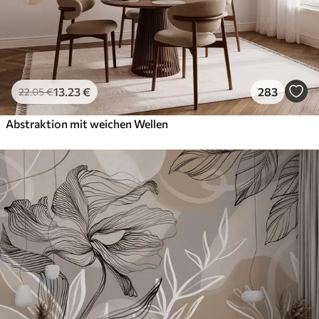
13
.23
€
283
22
.05
€
Abstraktion mit weichen Wellen