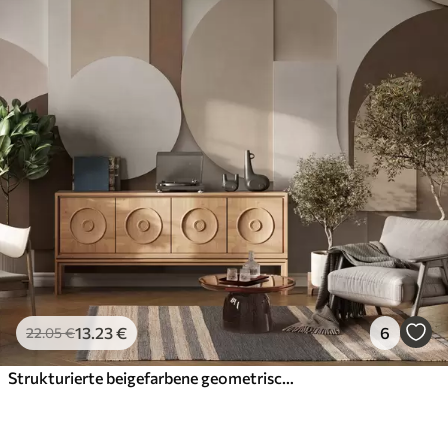
13
.23
€
6
22
.05
€
Strukturierte beigefarbene geometrische Formen in einer mehrschichtigen 3D-Komposition, minimalistische, moderne Wandkunst