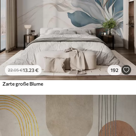
13
.23
€
192
22
.05
€
Zarte große Blume