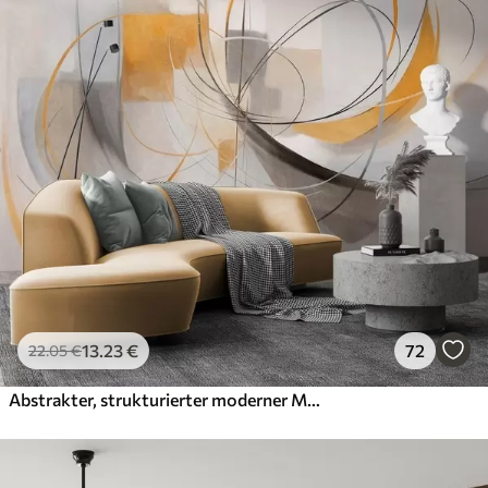
13
.23
€
72
22
.05
€
Abstrakter, strukturierter moderner Malstil mit geschwungenen Linien und geometrischen Formen in Grau-, Weiß- und Orangetönen