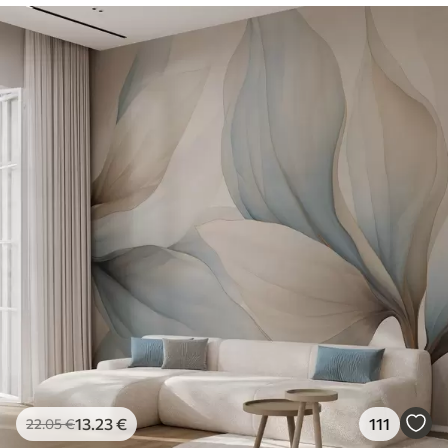
13
.23
€
111
22
.05
€