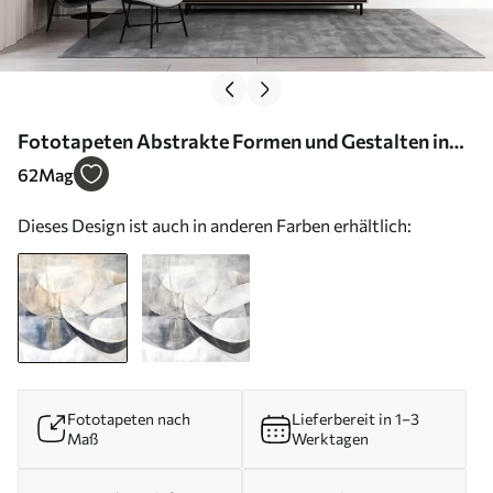
Fototapeten Abstrakte Formen und Gestalten in
Weiß-, Grau-, Beige- und Blautönen vor einem
62
Mag
verschwommenen, strukturierten Hintergrund N°
Dieses Design ist auch in anderen Farben erhältlich:
w08461
Fototapeten nach
Lieferbereit in 1–3
Maß
Werktagen