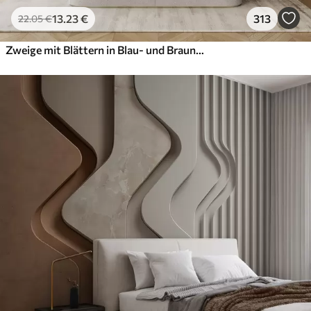
13
.23
€
313
22
.05
€
Zweige mit Blättern in Blau- und Brauntönen, heller Hintergrund, weich und zart, Aquarellstil