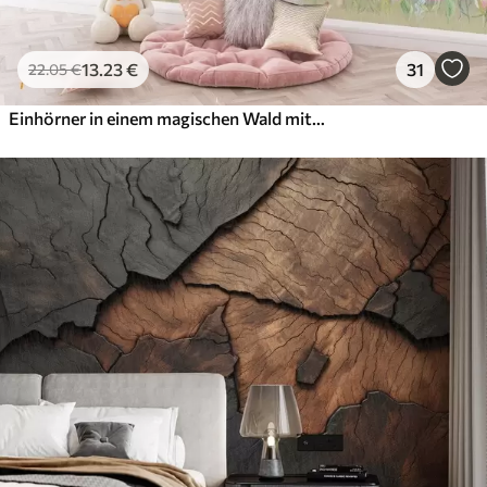
13
.23
€
31
22
.05
€
Einhörner in einem magischen Wald mit Tieren