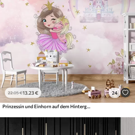
13
.23
€
24
22
.05
€
Prinzessin und Einhorn auf dem Hintergrund des Schlosses mit einem Regenbogen