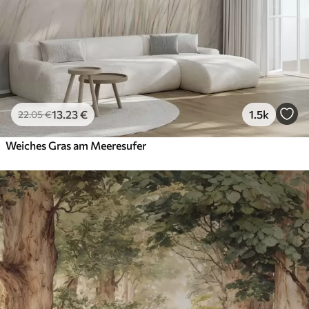
13
.23
€
1.5k
22
.05
€
Weiches Gras am Meeresufer