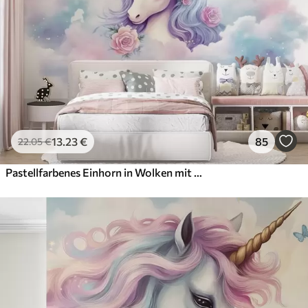
13
.23
€
85
22
.05
€
Pastellfarbenes Einhorn in Wolken mit Regenbogen und Rosen