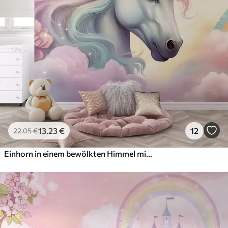
13
.23
€
12
22
.05
€
Einhorn in einem bewölkten Himmel mit einem Regenbogen