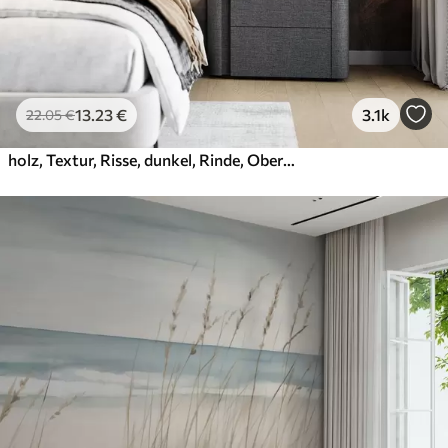
13
.23
€
3.1k
22
.05
€
holz, Textur, Risse, dunkel, Rinde, Oberfläche