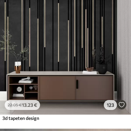
13
.23
€
123
22
.05
€
3d tapeten design