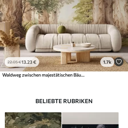
13
.23
€
1.7k
22
.05
€
Waldweg zwischen majestätischen Bäumen im Aquarellstil
BELIEBTE RUBRIKEN