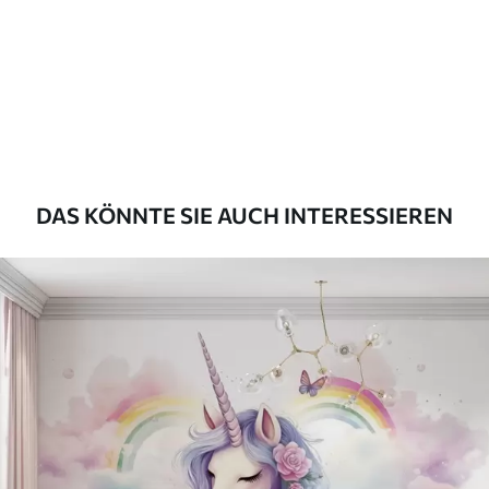
Premium
56
.67
34
.00
€
/m²
Premium-Vinyl
65
.00
39
.00
€
/m²
DAS KÖNNTE SIE AUCH INTERESSIEREN
Peel and Stick
81
.67
49
.00
€
/m²