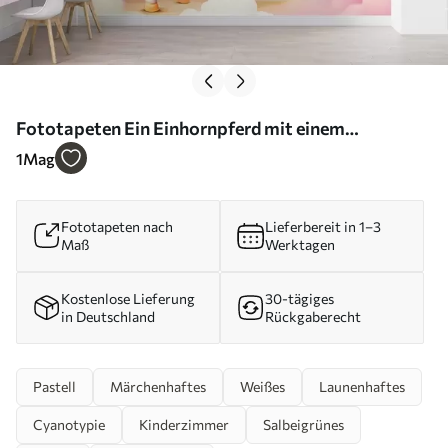
Fototapeten Ein Einhornpferd mit einem
Regenbogen, Wolken und einem Sternenhimmel N°
1
Mag
w08820
Fototapeten nach
Lieferbereit in 1–3
Maß
Werktagen
Kostenlose Lieferung
30-tägiges
in Deutschland
Rückgaberecht
Pastell
Märchenhaftes
Weißes
Launenhaftes
Cyanotypie
Kinderzimmer
Salbeigrünes