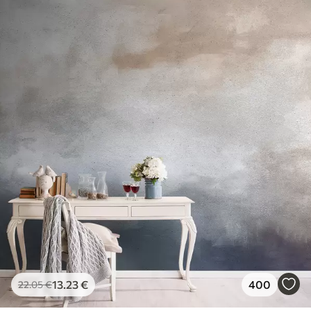
13
.23
€
400
22
.05
€