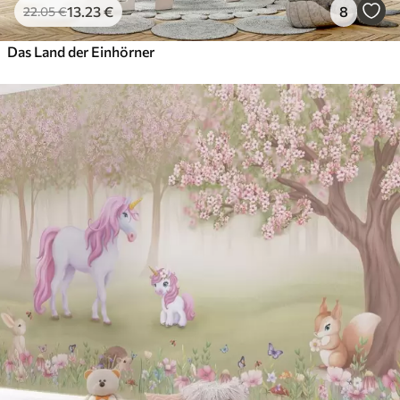
13
.23
€
8
22
.05
€
Das Land der Einhörner