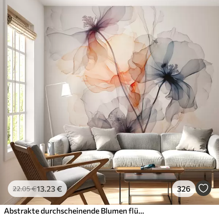
13
.23
€
326
22
.05
€
Abstrakte durchscheinende Blumen flüssige Aquarellfarbe