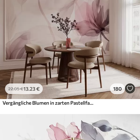
13
.23
€
180
22
.05
€
Vergängliche Blumen in zarten Pastellfarben