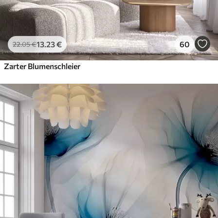
13
.23
€
60
22
.05
€
Zarter Blumenschleier