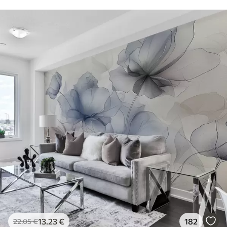
13
.23
€
182
22
.05
€