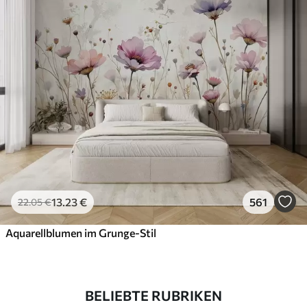
13
.23
€
561
22
.05
€
Aquarellblumen im Grunge-Stil
BELIEBTE RUBRIKEN