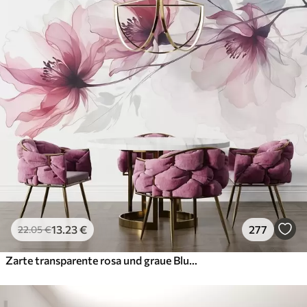
13
.23
€
277
22
.05
€
Zarte transparente rosa und graue Blumen mit weichen, verschwommenen Blütenblättern auf weißem Hintergrund