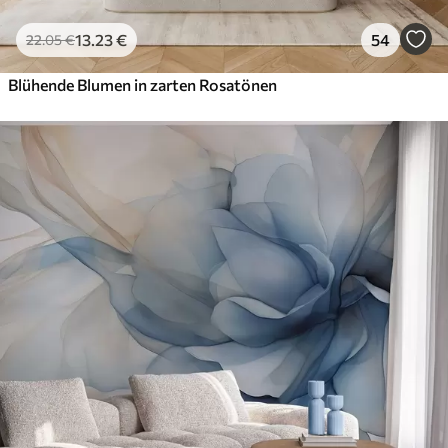
13
.23
€
54
22
.05
€
Blühende Blumen in zarten Rosatönen