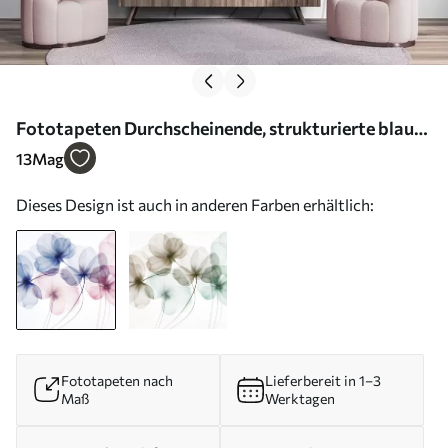
Fototapeten Durchscheinende, strukturierte blaue
und rosa Blumen auf hellem Hintergrund, zarte, sich
13
Mag
überlappende Blütenblätter N° w09892
Dieses Design ist auch in anderen Farben erhältlich:
Fototapeten nach
Lieferbereit in 1–3
Maß
Werktagen