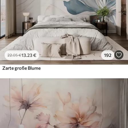
13
.23
€
192
22
.05
€
Zarte große Blume