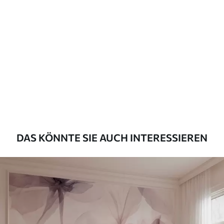
Standard
45
.00
27
.00
€
/m²
Premium
56
.67
34
.00
€
/m²
Premium-Vinyl
65
.00
39
.00
€
/m²
DAS KÖNNTE SIE AUCH INTERESSIEREN
Peel and Stick
81
.67
49
.00
€
/m²