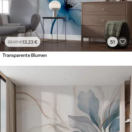
13
.23
€
51
22
.05
€
Transparente Blumen