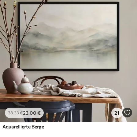
23
.00
€
21
38
.33
€
Aquarellierte Berge