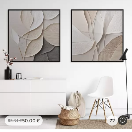
50
.00
€
72
83
.34
€