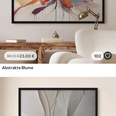
23
.00
€
102
38
.33
€
Abstrakte Blume