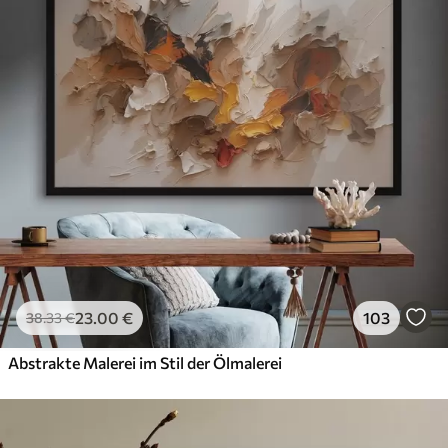
23
.00
€
103
38
.33
€
Abstrakte Malerei im Stil der Ölmalerei