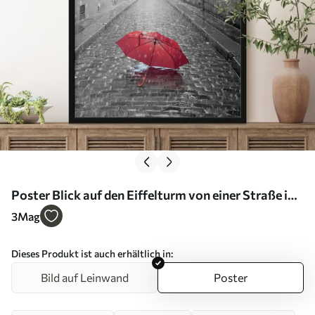
Poster Blick auf den Eiffelturm von einer Straße in
Paris aus Nr f33713
3
Mag
Dieses Produkt ist auch erhältlich in:
Bild auf Leinwand
Poster