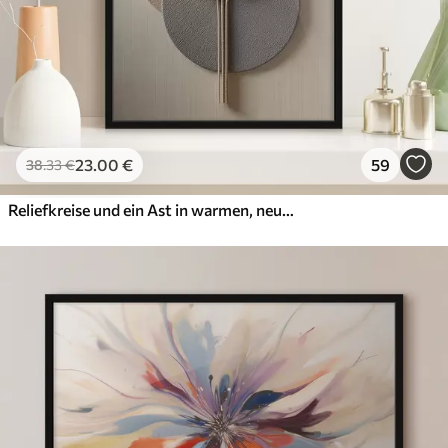
23
.00
€
59
38
.33
€
Reliefkreise und ein Ast in warmen, neutralen Farbtönen