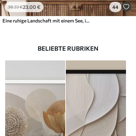
23
.00
€
44
38
.33
€
Eine ruhige Landschaft mit einem See, in dessen Hintergrund sich Berge spiegeln, und einem kleinen Boot auf dem ruhigen Wasser
BELIEBTE RUBRIKEN