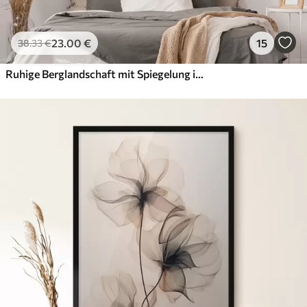
23
.00
€
15
38
.33
€
Ruhige Berglandschaft mit Spiegelung im Wasser