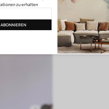
rationen zu erhalten
ABONNIEREN