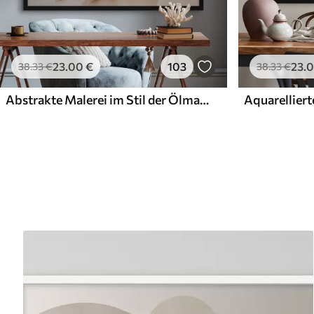
23
.00
€
103
23
.
38
.33
€
38
.33
€
Abstrakte Malerei im Stil der Ölmalerei
Aquarelliert