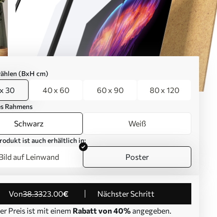
ählen (BxH cm)
x 30
40 x 60
60 x 90
80 x 120
es Rahmens
Schwarz
Weiß
rodukt ist auch erhältlich in:
Bild auf Leinwand
Poster
von
38
.33
23
.00
€
Nächster Schritt
er Preis ist mit einem
Rabatt von 40%
angegeben.