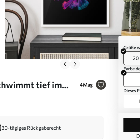
Größe w
20 
Farbe d
chwimmt tief im
4
Mag
Dieses P
30-tägiges Rückgaberecht
D