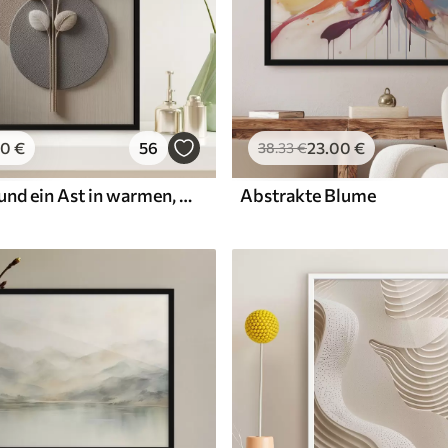
00
€
56
23
.00
€
38
.33
€
Reliefkreise und ein Ast in warmen, neutralen Farbtönen
Abstrakte Blume