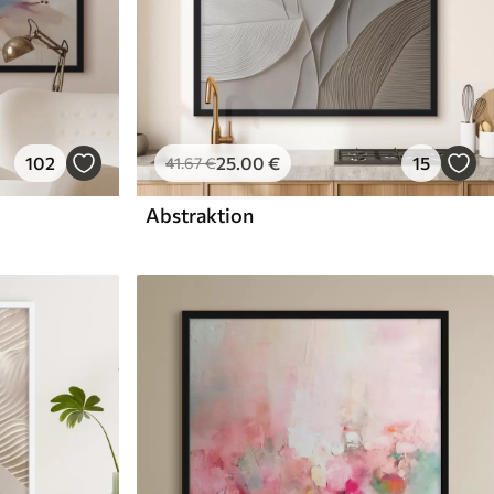
102
25
.00
€
15
41
.67
€
Abstraktion