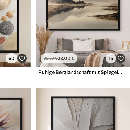
60
23
.00
€
15
38
.33
€
Ruhige Berglandschaft mit Spiegelung im Wasser