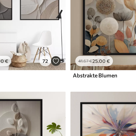
00
€
72
25
.00
€
41
.67
€
Abstrakte Blumen