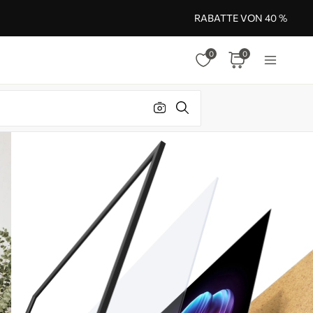
RABATTE VON 40 %
0
0