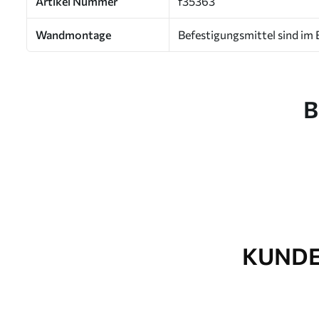
Artikel Nummer
f35363
Wandmontage
Befestigungsmittel sind im 
B
KUNDE