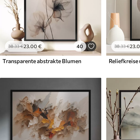
23
.00
€
40
23
.
38
.33
€
38
.33
€
Transparente abstrakte Blumen