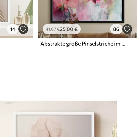
14
25
.00
€
86
41
.67
€
Abstrakte große Pinselstriche im modernen Stil