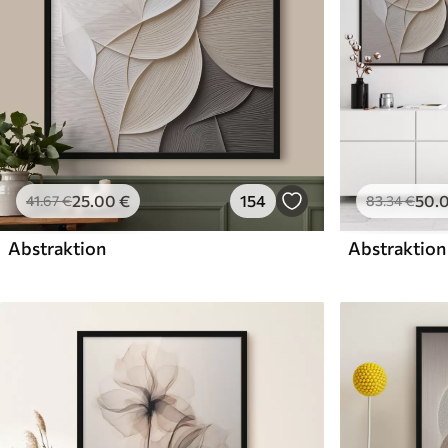
25
.00
€
154
50
.
41
.67
€
83
.34
€
Abstraktion
Abstraktion