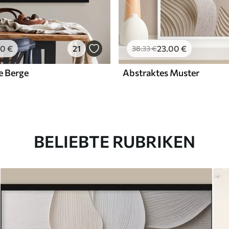
00
€
21
23
.00
€
38
.33
€
e Berge
Abstraktes Muster
BELIEBTE RUBRIKEN