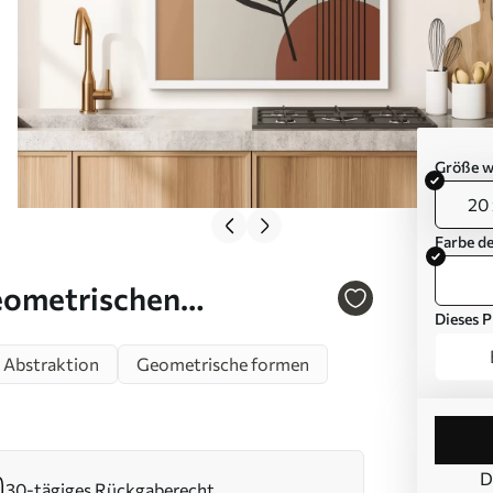
Größe w
20 
Farbe d
eometrischen
Dieses P
Abstraktion
Geometrische formen
D
30-tägiges Rückgaberecht