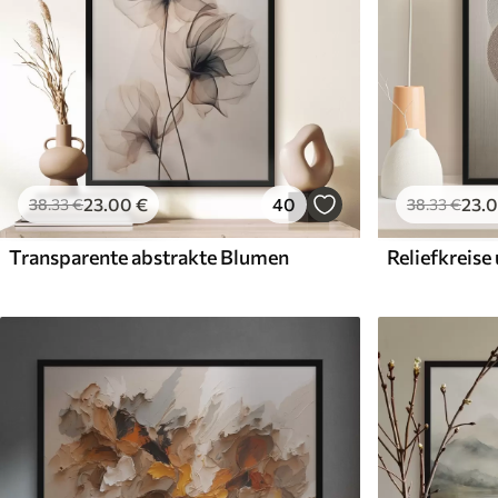
23
.00
€
40
23
.
38
.33
€
38
.33
€
Transparente abstrakte Blumen