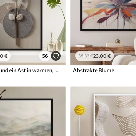
00
€
56
23
.00
€
38
.33
€
Reliefkreise und ein Ast in warmen, neutralen Farbtönen
Abstrakte Blume