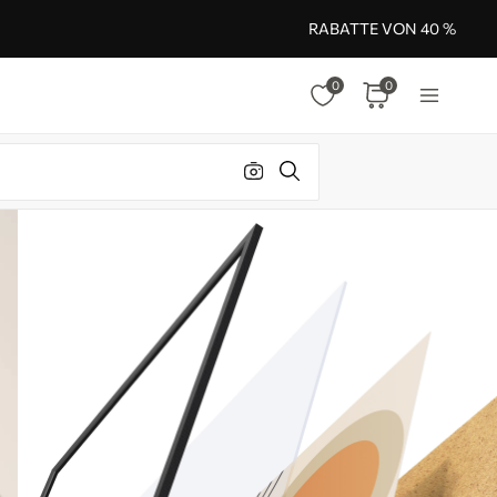
RABATTE VON 40 %
0
0