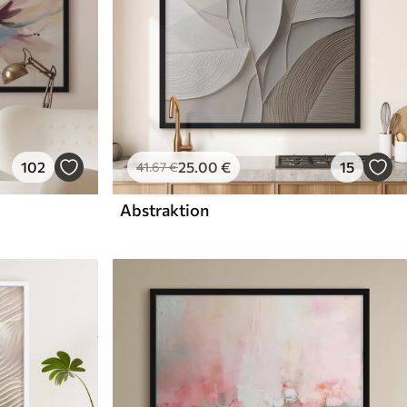
102
25
.00
€
15
41
.67
€
Abstraktion