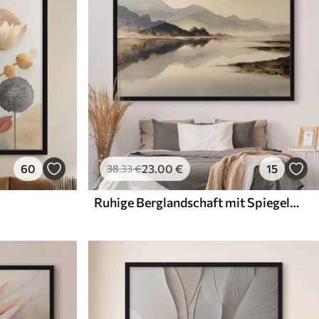
60
23
.00
€
15
38
.33
€
Ruhige Berglandschaft mit Spiegelung im Wasser