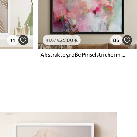
14
25
.00
€
86
41
.67
€
Abstrakte große Pinselstriche im modernen Stil