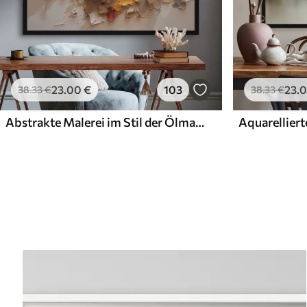
23
.00
€
103
23
.
38
.33
€
38
.33
€
Abstrakte Malerei im Stil der Ölmalerei
Aquarelliert