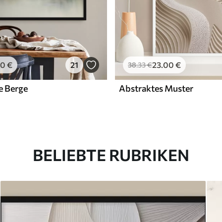
00
€
21
23
.00
€
38
.33
€
e Berge
Abstraktes Muster
BELIEBTE RUBRIKEN