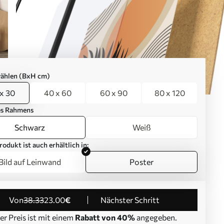
ählen (BxH cm)
x 30
40 x 60
60 x 90
80 x 120
es Rahmens
Schwarz
Weiß
rodukt ist auch erhältlich in:
Bild auf Leinwand
Poster
von
38
.33
23
.00
€
Nächster Schritt
er Preis ist mit einem
Rabatt von 40%
angegeben.