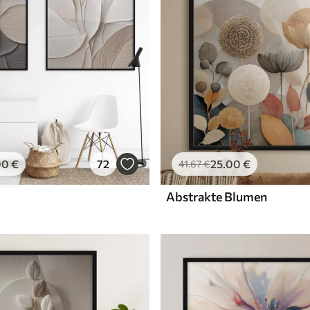
00
€
72
25
.00
€
41
.67
€
Abstrakte Blumen