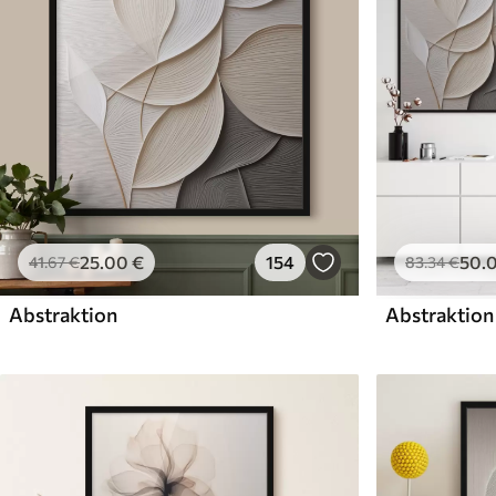
25
.00
€
154
50
.
41
.67
€
83
.34
€
Abstraktion
Abstraktion