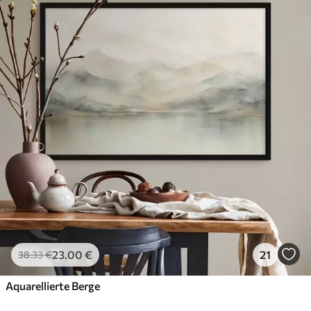
23
.00
€
21
38
.33
€
Aquarellierte Berge