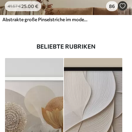
25
.00
€
86
41
.67
€
Abstrakte große Pinselstriche im modernen Stil
BELIEBTE RUBRIKEN