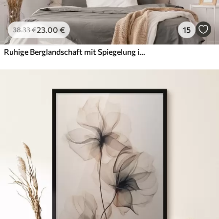
23
.00
€
15
38
.33
€
Ruhige Berglandschaft mit Spiegelung im Wasser