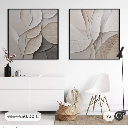
50
.00
€
72
83
.34
€