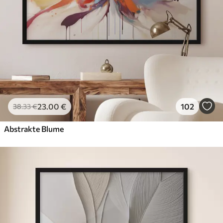
23
.00
€
102
38
.33
€
Abstrakte Blume