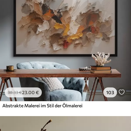
23
.00
€
103
38
.33
€
Abstrakte Malerei im Stil der Ölmalerei