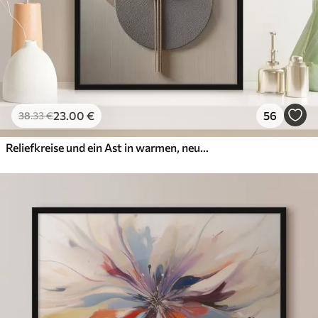
23
.00
€
56
38
.33
€
Reliefkreise und ein Ast in warmen, neutralen Farbtönen