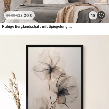
23
.00
€
15
38
.33
€
Ruhige Berglandschaft mit Spiegelung im Wasser