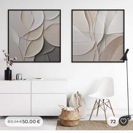
50
.00
€
72
83
.34
€