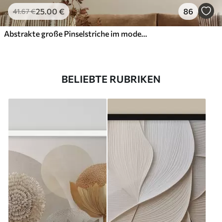
25
.00
€
86
41
.67
€
Abstrakte große Pinselstriche im modernen Stil
BELIEBTE RUBRIKEN