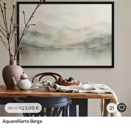
23
.00
€
21
38
.33
€
Aquarellierte Berge