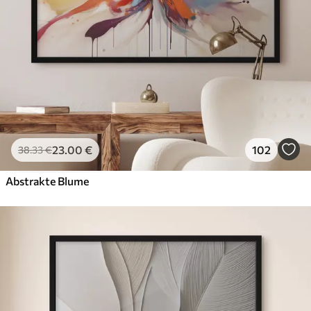
23
.00
€
102
38
.33
€
Abstrakte Blume