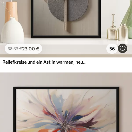
23
.00
€
56
38
.33
€
Reliefkreise und ein Ast in warmen, neutralen Farbtönen