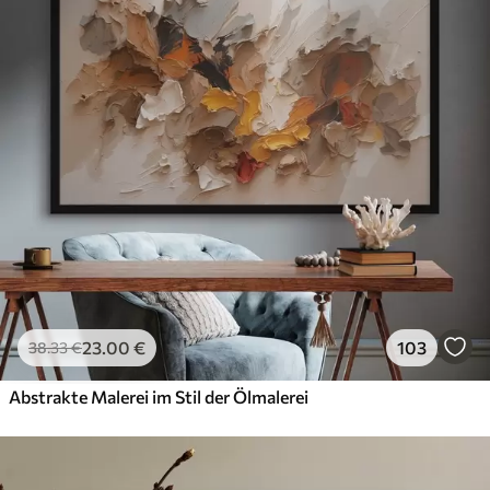
23
.00
€
103
38
.33
€
Abstrakte Malerei im Stil der Ölmalerei