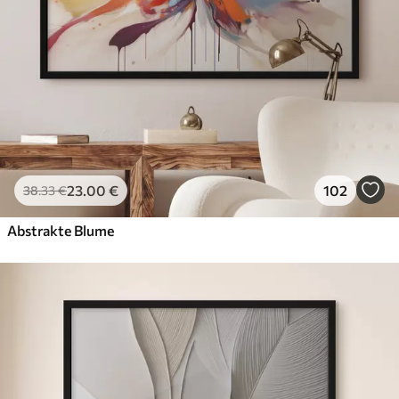
23
.00
€
102
38
.33
€
Abstrakte Blume