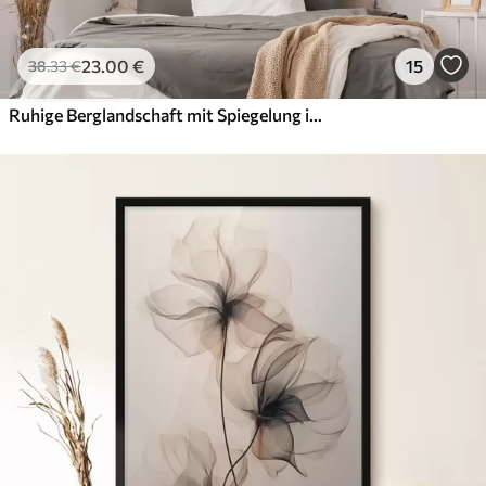
23
.00
€
15
38
.33
€
Ruhige Berglandschaft mit Spiegelung im Wasser