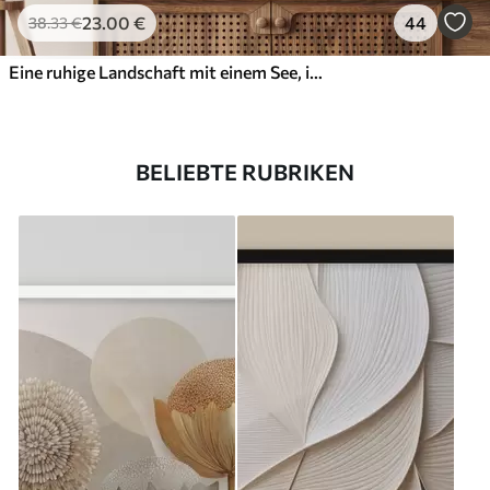
23
.00
€
44
38
.33
€
Eine ruhige Landschaft mit einem See, in dessen Hintergrund sich Berge spiegeln, und einem kleinen Boot auf dem ruhigen Wasser
BELIEBTE RUBRIKEN