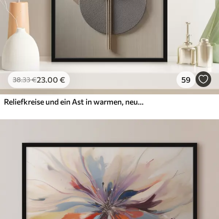
23
.00
€
59
38
.33
€
Reliefkreise und ein Ast in warmen, neutralen Farbtönen