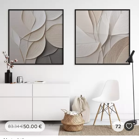
50
.00
€
72
83
.34
€