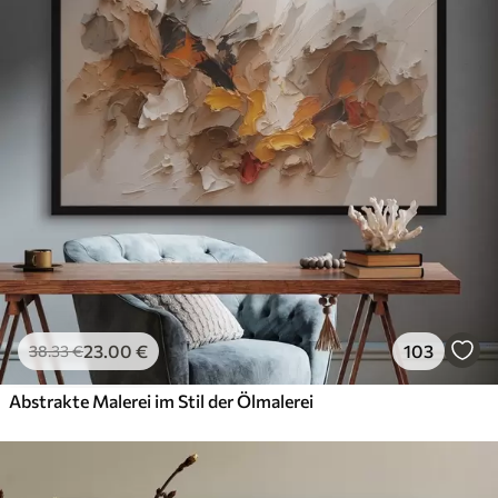
23
.00
€
103
38
.33
€
Abstrakte Malerei im Stil der Ölmalerei