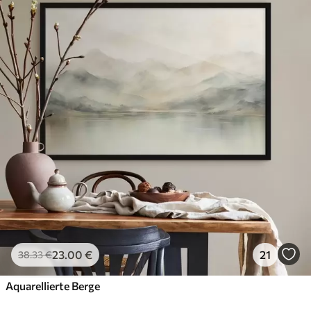
23
.00
€
21
38
.33
€
Aquarellierte Berge