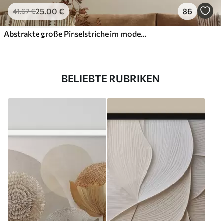
25
.00
€
86
41
.67
€
Abstrakte große Pinselstriche im modernen Stil
BELIEBTE RUBRIKEN