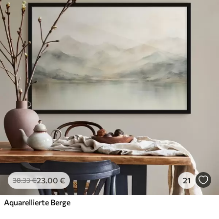
23
.00
€
21
38
.33
€
Aquarellierte Berge