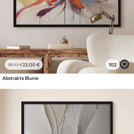
23
.00
€
102
38
.33
€
Abstrakte Blume