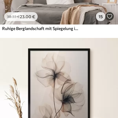
23
.00
€
15
38
.33
€
Ruhige Berglandschaft mit Spiegelung im Wasser