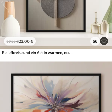
23
.00
€
56
38
.33
€
Reliefkreise und ein Ast in warmen, neutralen Farbtönen