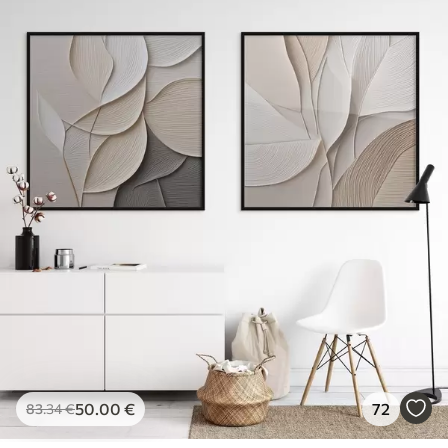
50
.00
€
72
83
.34
€