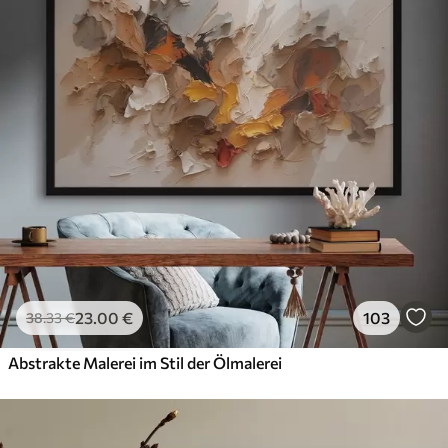
23
.00
€
103
38
.33
€
Abstrakte Malerei im Stil der Ölmalerei