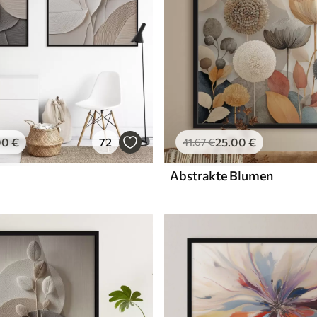
00
€
72
25
.00
€
41
.67
€
Abstrakte Blumen