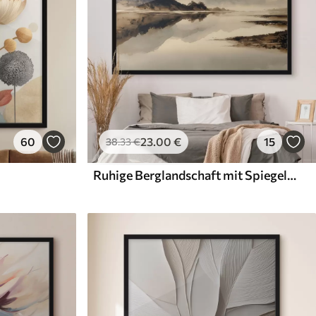
60
23
.00
€
15
38
.33
€
Ruhige Berglandschaft mit Spiegelung im Wasser