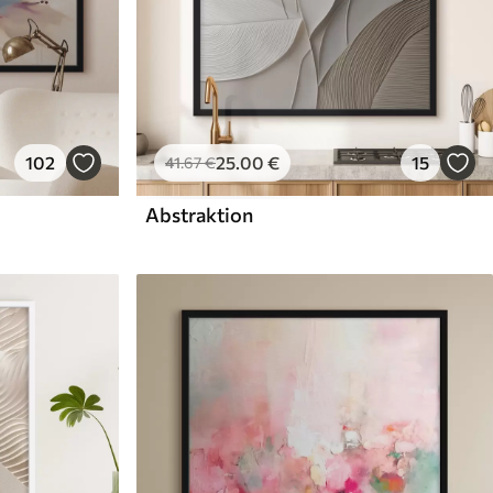
102
25
.00
€
15
41
.67
€
Abstraktion