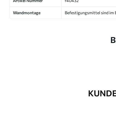
Artikel Nummer
f40432
Wandmontage
Befestigungsmittel sind im 
B
KUNDE