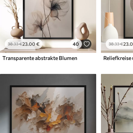
23
.00
€
40
23
.
38
.33
€
38
.33
€
Transparente abstrakte Blumen