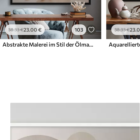
23
.00
€
103
23
.
38
.33
€
38
.33
€
Abstrakte Malerei im Stil der Ölmalerei
Aquarelliert