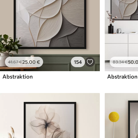
25
.00
€
154
50
.
41
.67
€
83
.34
€
Abstraktion
Abstraktion