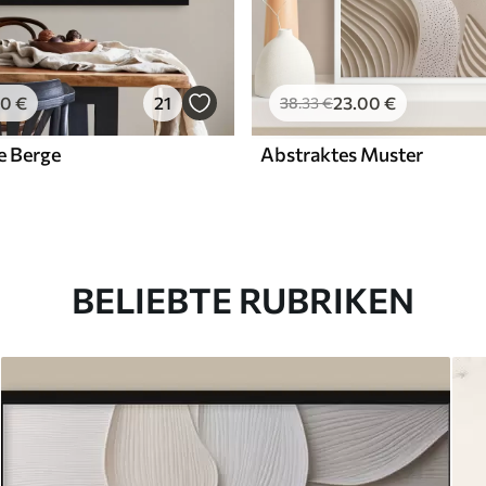
00
€
21
23
.00
€
38
.33
€
e Berge
Abstraktes Muster
BELIEBTE RUBRIKEN