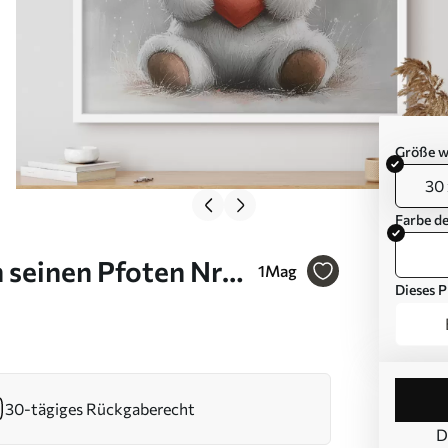
Größe w
30 
Farbe d
n seinen Pfoten Nr
1
Mag
Dieses P
30-tägiges Rückgaberecht
D