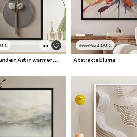
00
€
56
23
.00
€
38
.33
€
Reliefkreise und ein Ast in warmen, neutralen Farbtönen
Abstrakte Blume