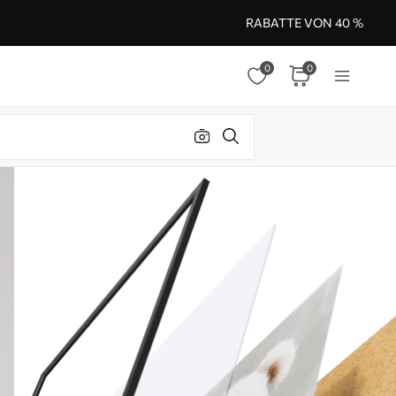
RABATTE VON 40 %
0
0