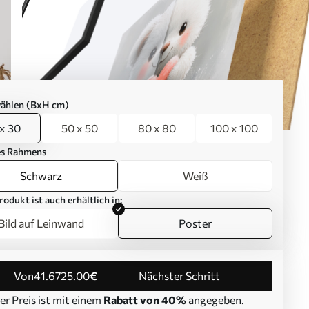
ählen (BxH cm)
x 30
50 x 50
80 x 80
100 x 100
es Rahmens
Schwarz
Weiß
rodukt ist auch erhältlich in:
Bild auf Leinwand
Poster
von
41
.67
25
.00
€
Nächster Schritt
er Preis ist mit einem
Rabatt von 40%
angegeben.