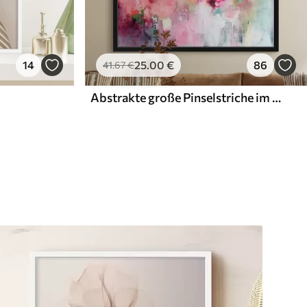
14
25
.00
€
86
41
.67
€
Abstrakte große Pinselstriche im modernen Stil