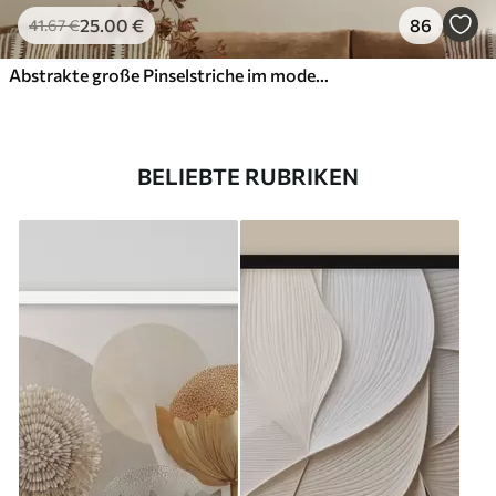
25
.00
€
86
41
.67
€
Abstrakte große Pinselstriche im modernen Stil
BELIEBTE RUBRIKEN