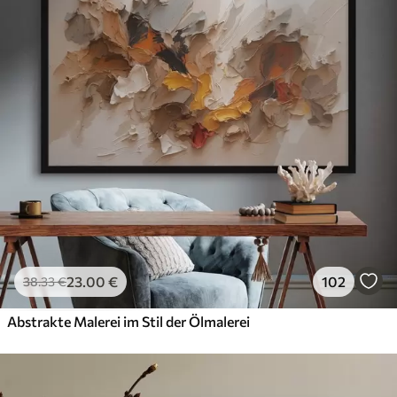
23
.00
€
102
38
.33
€
Abstrakte Malerei im Stil der Ölmalerei