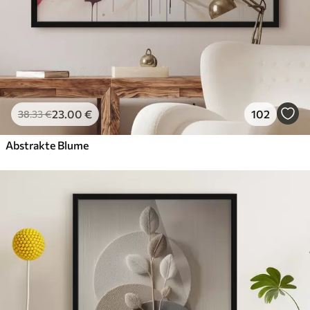
23
.00
€
102
38
.33
€
Abstrakte Blume