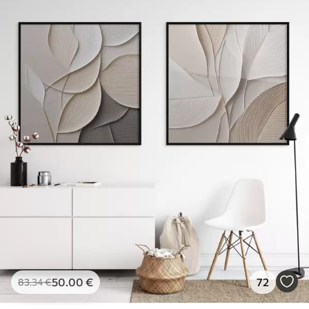
50
.00
€
72
83
.34
€