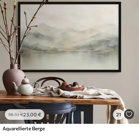
23
.00
€
21
38
.33
€
Aquarellierte Berge