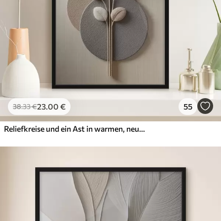
23
.00
€
55
38
.33
€
Reliefkreise und ein Ast in warmen, neutralen Farbtönen