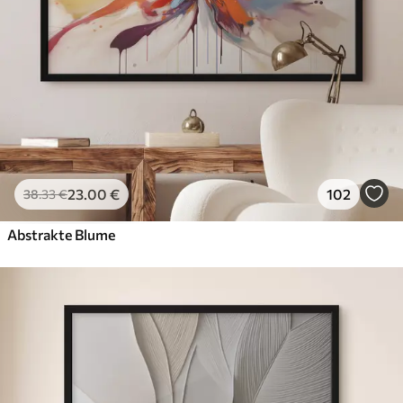
23
.00
€
102
38
.33
€
Abstrakte Blume