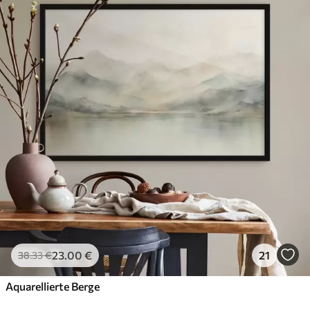
23
.00
€
21
38
.33
€
Aquarellierte Berge