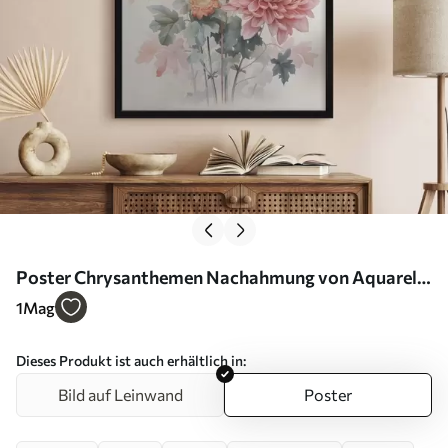
Poster Chrysanthemen Nachahmung von Aquarell
Nr f42416
1
Mag
Dieses Produkt ist auch erhältlich in:
Bild auf Leinwand
Poster