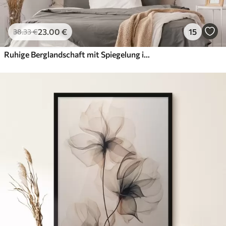
23
.00
€
15
38
.33
€
Ruhige Berglandschaft mit Spiegelung im Wasser