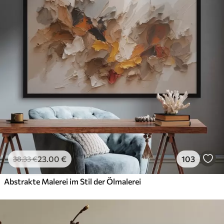
23
.00
€
103
38
.33
€
Abstrakte Malerei im Stil der Ölmalerei