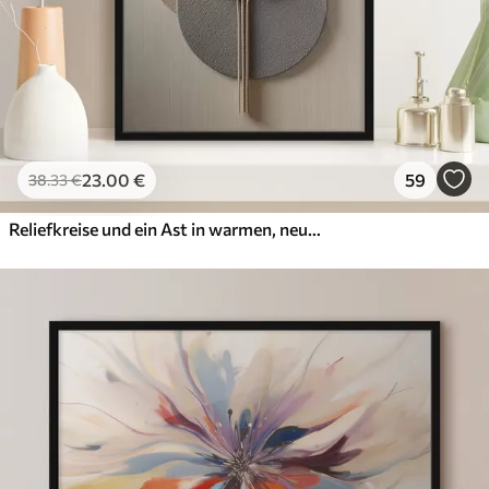
23
.00
€
59
38
.33
€
Reliefkreise und ein Ast in warmen, neutralen Farbtönen