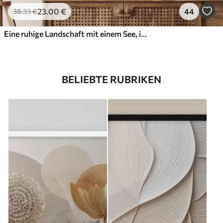
23
.00
€
44
38
.33
€
Eine ruhige Landschaft mit einem See, in dessen Hintergrund sich Berge spiegeln, und einem kleinen Boot auf dem ruhigen Wasser
BELIEBTE RUBRIKEN