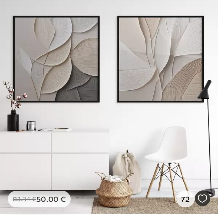
50
.00
€
72
83
.34
€