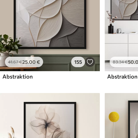
25
.00
€
155
50
.
41
.67
€
83
.34
€
Abstraktion
Abstraktion