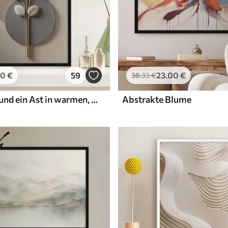
00
€
59
23
.00
€
38
.33
€
Reliefkreise und ein Ast in warmen, neutralen Farbtönen
Abstrakte Blume