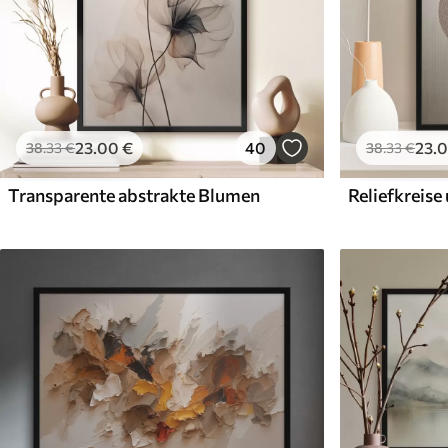
23
.00
€
40
23
.
38
.33
€
38
.33
€
Transparente abstrakte Blumen