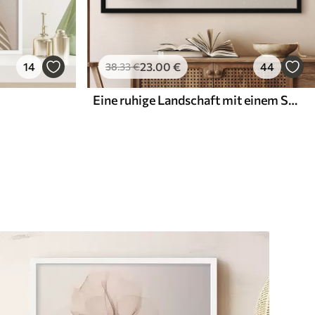
14
23
.00
€
44
38
.33
€
Eine ruhige Landschaft mit einem See, in dessen Hintergrund sich Berge spiegeln, und einem kleinen Boot auf dem ruhigen Wasser