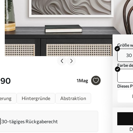
Größe w
30 
Farbe d
890
1
Mag
Dieses P
erung
Hintergründe
Abstraktion
30-tägiges Rückgaberecht
D