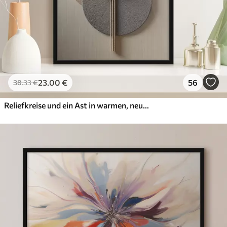
23
.00
€
56
38
.33
€
Reliefkreise und ein Ast in warmen, neutralen Farbtönen