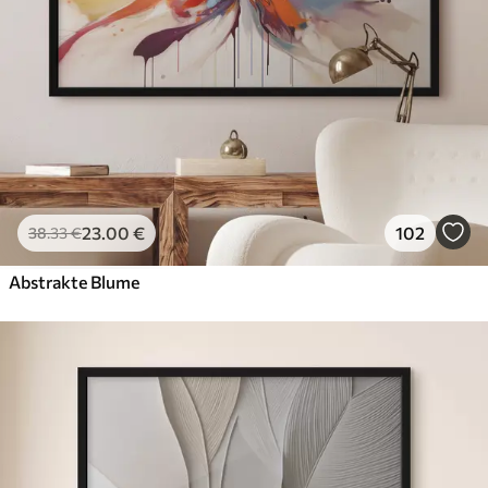
23
.00
€
102
38
.33
€
Abstrakte Blume