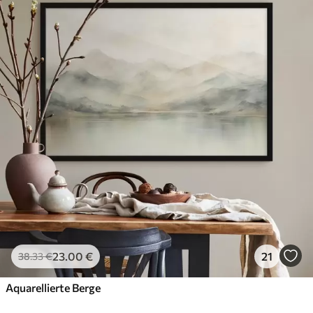
23
.00
€
21
38
.33
€
Aquarellierte Berge