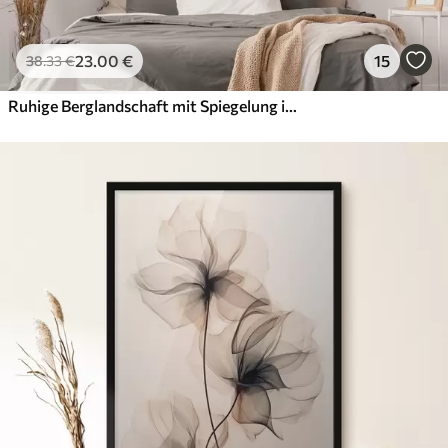
23
.00
€
15
38
.33
€
Ruhige Berglandschaft mit Spiegelung im Wasser