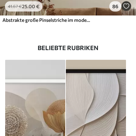
25
.00
€
86
41
.67
€
Abstrakte große Pinselstriche im modernen Stil
BELIEBTE RUBRIKEN