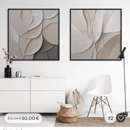
50
.00
€
72
83
.34
€