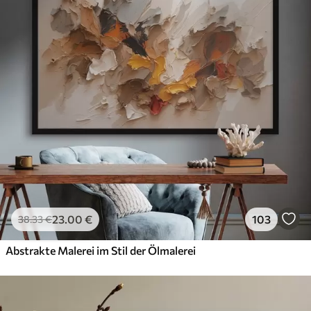
23
.00
€
103
38
.33
€
Abstrakte Malerei im Stil der Ölmalerei